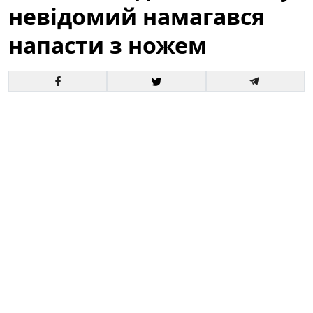
невідомий намагався
напасти з ножем
У центрі Львова під час масової акції громадян
сталася тривожна подія: невідомий чоловік
спробував напасти на учасників з ножем. За
свідченнями очевидців, оперативна реакція самих
людей, які перебували поруч, допомогла запобігти
жахливим наслідкам. Подія відбулася на відкритому
майданчику, де зібралися сотні людей — це
викликало підвищену увагу поліції та медичних
служб.
У Львові під час мітингу невідомий
намагався напасти з ножем