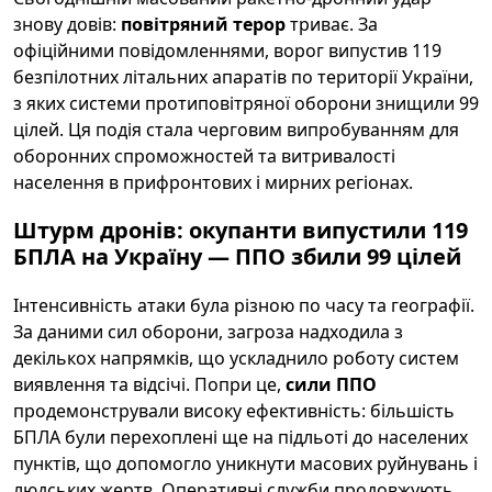
знову довів:
повітряний терор
триває. За
офіційними повідомленнями, ворог випустив 119
безпілотних літальних апаратів по території України,
з яких системи протиповітряної оборони знищили 99
цілей. Ця подія стала черговим випробуванням для
оборонних спроможностей та витривалості
населення в прифронтових і мирних регіонах.
Штурм дронів: окупанти випустили 119
БПЛА на Україну — ППО збили 99 цілей
Інтенсивність атаки була різною по часу та географії.
За даними сил оборони, загроза надходила з
декількох напрямків, що ускладнило роботу систем
виявлення та відсічі. Попри це,
сили ППО
продемонстрували високу ефективність: більшість
БПЛА були перехоплені ще на підльоті до населених
пунктів, що допомогло уникнути масових руйнувань і
людських жертв. Оперативні служби продовжують