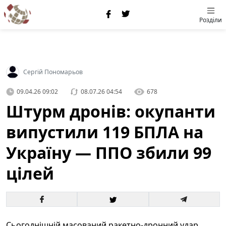
Розділи
Сергій Пономарьов
09.04.26 09:02
08.07.26 04:54
678
Штурм дронів: окупанти
випустили 119 БПЛА на
Україну — ППО збили 99
цілей
Сьогоднішній масований ракетно-дронний удар