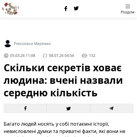
Розділи
Роксолана Мережко
05.03.26 11:08
08.07.26 04:54
152
Скільки секретів ховає
людина: вчені назвали
середню кількість
Багато людей носять у собі потаємні історії,
невисловлені думки та приватні факти, які вони не