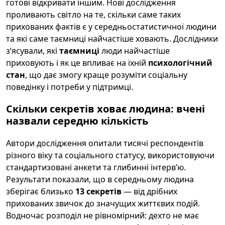
готові відкривати іншим. Нові дослідження
проливають світло на те, скільки саме таких
прихованих фактів є у середньостатистичної людини
та які саме таємниці найчастіше ховають. Дослідники
з’ясували, які
таємниці
люди найчастіше
приховують і як це впливає на їхній
психологічний
стан
, що дає змогу краще розуміти соціальну
поведінку і потреби у підтримці.
Скільки секретів ховає людина: вчені
назвали середню кількість
Автори дослідження опитали тисячі респондентів
різного віку та соціального статусу, використовуючи
стандартизовані анкети та глибинні інтерв’ю.
Результати показали, що в середньому людина
зберігає близько
13 секретів
— від дрібних
прихованих звичок до значущих життєвих подій.
Водночас розподіл не рівномірний: дехто не має