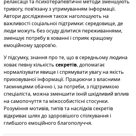
релаксації та психотерапевтичні методи зменшують
тривогу, пов’язану з утримуванням інформації.
Автори дослідження також наголошують на
важливості соціальної підтримки: середовище, де
люди можуть без осуду ділитися переживаннями,
зменшує потребу в хованні і сприяє кращому
емоційному здоров’ю.
У підсумку, знання про те, що в середньому людина
ховає певну кількість
секретів
, допомагає
нормалізувати явище і спрямувати увагу на якість
приховуваної інформації. Працюючи з власними
таємницями обачно і, за потреби, з підтримкою
спеціаліста, можна зменшити їхній шкідливий вплив
на самопочуття та міжособистісні стосунки.
Розуміння мотивів, типів та наслідків секретів
відкриває шлях до здоровішого спілкування і
глибшого емоційного благополуччя.