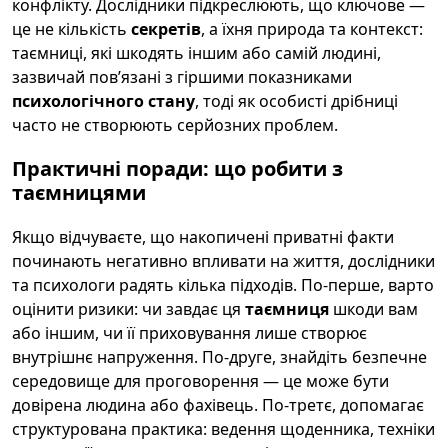
конфлікту. Дослідники підкреслюють, що ключове —
це не кількість
секретів
, а їхня природа та контекст:
таємниці, які шкодять іншим або самій людині,
зазвичай пов’язані з гіршими показниками
психологічного стану
, тоді як особисті дрібниці
часто не створюють серйозних проблем.
Практичні поради: що робити з
таємницями
Якщо відчуваєте, що накопичені приватні факти
починають негативно впливати на життя, дослідники
та психологи радять кілька підходів. По-перше, варто
оцінити ризики: чи завдає ця
таємниця
шкоди вам
або іншим, чи її приховування лише створює
внутрішнє напруження. По-друге, знайдіть безпечне
середовище для проговорення — це може бути
довірена людина або фахівець. По-третє, допомагає
структурована практика: ведення щоденника, техніки