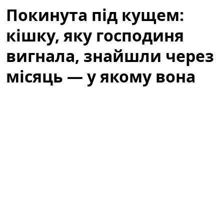
Покинута під кущем:
кішку, яку господиня
вигнала, знайшли через
місяць — у якому вона
стані
Історія, яка не залишила байдужими місцевих
жителів, почалася з випадкового виявлення тварини,
що сховалася під кущем біля одного з житлових
будинків. Люди, які проходили повз, спочатку
подумали, що це просто дика кішка, але уважніша
перевірка виявила сліди недоїдання та стресу. Через
місяць від моменту, коли її вигнали з дому, кішку