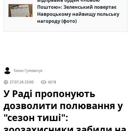
Відправив орден «Новою
Поштою»: Зеленський повертає
Навроцькому найвищу польську
нагороду (фото)
Тихон Гулевичук
27.07.26 23:00
4218
У Раді пропонують
дозволити полювання у
"сезон тиші":
зоозахисники забили на