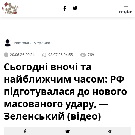
Розділи
Роксолана Мережко
20.06.26 20:34
08.07.26 04:55
769
Сьогодні вночі та
найближчим часом: РФ
підготувалася до нового
масованого удару, —
Зеленський (відео)