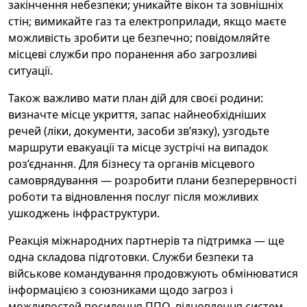
закінчення небезпеки; уникайте вікон та зовнішніх
стін; вимикайте газ та електроприлади, якщо маєте
можливість зробити це безпечно; повідомляйте
місцеві служби про поранення або загрозливі
ситуації.
Також важливо мати план дій для своєї родини:
визначте місце укриття, запас найнеобхідніших
речей (ліки, документи, засоби зв’язку), узгодьте
маршрути евакуації та місце зустрічі на випадок
роз’єднання. Для бізнесу та органів місцевого
самоврядування — розробити плани безперервності
роботи та відновлення послуг після можливих
ушкоджень інфраструктури.
Реакція міжнародних партнерів та підтримка — ще
одна складова підготовки. Служби безпеки та
військове командування продовжують обмінюватися
інформацією з союзниками щодо загроз і
можливостей посилення ППО, відновлення систем