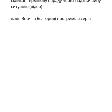
скликає термінову нараду через надзвичайну
ситуацію (відео)
Вночі в Бєлгороді прогриміла серія
02:00
потужних вибухів — повідомляють про удар по
будівлі ФСБ
Костянтинівка перетворилася на суцільну
01:34
"сіру зону" — військовий оглядач пояснює
У російському Бєлгороді лунають вибухи:
01:00
під обстрілом місцеве відділення ФСБ (фото,
відео)
Революція з 80-х: в Україні помітили
00:34
японський високотехнологічний спорткар
(фото)
Відпочинок на замінованих берегах і
00:34