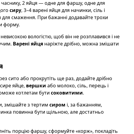
 часнику, 2 яйця — одне для фаршу, одне для
дого
сиру
, 3–4 варені яйця для начинки, сіль і
лія для смаження. При бажанні додавайте трохи
и форму.
невисокою вологістю, щоб він не розплавився і не
гучим.
Варені яйця
наріжте дрібно, можна змішати
я
рез сито або прокрутіть ще раз, додайте дрібно
 сире яйце,
вершки
або молоко, сіль, перець і
поможе котлетам бути
соковитими
.
, змішайте з тертим
сиром
і, за бажанням,
чинка повинна бути щільною, але достатньо
пніть порцію фаршу, сформуйте «корж», покладіть