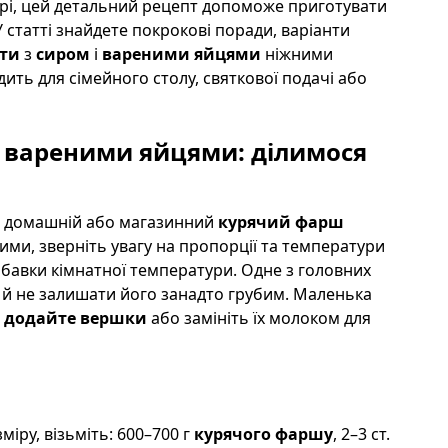
ері, цей детальний рецепт допоможе приготувати
статті знайдете покрокові поради, варіанти
ети
з
сиром
і
вареними яйцями
ніжними
ить для сімейного столу, святкової подачі або
 і вареними яйцями: ділимося
ть домашній або магазинний
курячий фарш
ими, зверніть увагу на пропорції та температури
бавки кімнатної температури. Одне з головних
 й не залишати його занадто грубим. Маленька
 додайте вершки
або замініть їх молоком для
іру, візьміть: 600–700 г
курячого фаршу
, 2–3 ст.