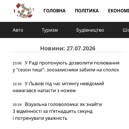
ГОЛОВНА
ПОЛІТИКА
ЕКОНОМ
Авто
Туризм
Будівництво
Шо
Новини: 27.07.2026
У Раді пропонують дозволити полювання
23:00
у "сезон тиші": зоозахисники забили на сполох
У Львові під час мітингу невідомий
22:34
намагався напасти з ножем
Візуальна головоломка: як знайти
20:34
3 відмінності за п’ятнадцять секунд
і потренувати уважність