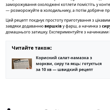
заморожування охолоджені котлети помістіть у конте
— розморожуйте в холодильнику, а потім добряче прог
Цей рецепт поєднує простоту приготування з цікави
завдяки додаванню
вершків
у фарш, а начинка з
сир
домашнього затишку. Експериментуйте з начинками і 
Читайте також:
Корисний салат-намазка з
моркви, сиру та яєць: готується
за 10 хв — швидкий рецепт