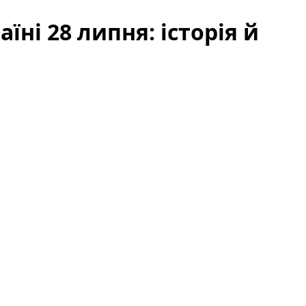
їні 28 липня: історія й
 старим календарем і кому моляться віряни —
зповімо про головне святкування, яке припадає на
а народні традиції, а також про те, до кого
ипня: історія й значення
ендарі України відзначається пам’ять
святого
’язаних із хрещенням Київської Русі. Саме цю дату
християнства на теренах сучасної України та
илем (григоріанським або ревізованим юліанським