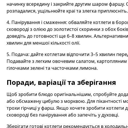
начинку всередину і закрийте другим шаром фаршу. 
розпадалися, ущільнюйте краї та злегка приплюсніть.
4. Панірування і смаження: обваляйте котлети в боро
сковороді з олією до золотистої скоринки з обох бокі
доведіть до готовності ще 6–8 хвилин. Альтернативни
хвилин для меншої кількості олії.
5. Подача: дайте котлетам відпочити 3–5 хвилин пере
Подавайте з легким овочевим салатом, картопляним
гілочками зелені та часточками лимона.
Поради, варіації та зберігання
Щоб зробити блюдо оригінальнішим, спробуйте дода
або обсмажену цибулю з морквою. Для пікантності м
трохи гірчиці у фарш. Якщо хочете зробити котлети 
сковороді без панірування або запечіть у духовці.
Зберігати готові котлети рекомендується в холодильн