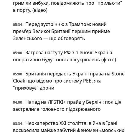
гриміли вибухи, повідомляють про "прильоти"
в порту. (відео)
Перед зустріччю з Трампом: новий
05:34
прем'єр Великої Британії першим прийме
Зеленського — що обговорять
Загроза наступу РФ з півночі: Україна
05:00
оперативно будує нові лінії укріплень (фото)
Британія передасть Україні права на Stone
05:00
Cloak: що відомо про систему РЕБ, яка
"приховує" дрони
Напад на ЛГБТКІ+ прайд у Берліні: поліція
04:00
застрелила головного підозрюваного
Неокаперство XXI століття: війна в Ірані
03:34
воскресила майже забутий феномен «морських