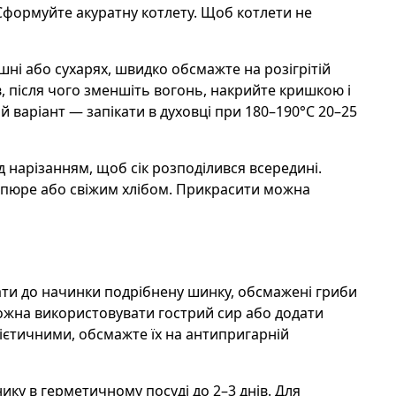
Сформуйте акуратну котлету. Щоб котлети не
шні або сухарях, швидко обсмажте на розігрітій
в, після чого зменшіть вогонь, накрийте кришкою і
й варіант — запікати в духовці при 180–190°C 20–25
д нарізанням, щоб сік розподілився всередині.
 пюре або свіжим хлібом. Прикрасити можна
ти до начинки подрібнену шинку, обсмажені гриби
ожна використовувати гострий сир або додати
дієтичними, обсмажте їх на антипригарній
ику в герметичному посуді до 2–3 днів. Для