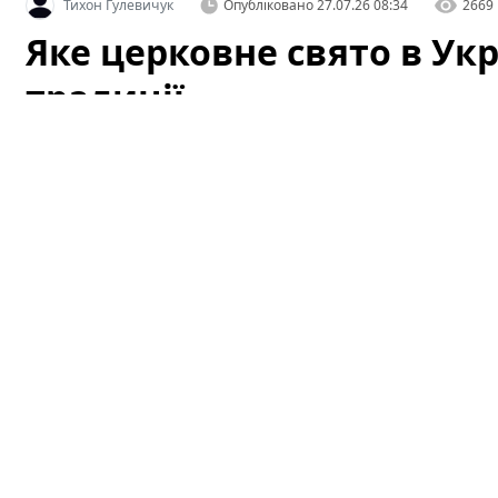
Тихон Гулевичук
Опубліковано
27.07.26 08:34
2669
Яке церковне свято в Укра
традиції
Що за церковне свято святкують в Україні за новим і
читайте в матеріалі ТСН.ua. У цій статті детально ро
28 липня
, його історичне походження, богослужбові т
звертаються з молитвами у цей день.
Яке церковне свято в Україні 28 л
28 липня в православному та греко-католицькому кал
рівноапостольного князя Володимира
і подій, пов
вважають символічним початком масового прийняття 
сусідніх земель. У церквах, що служать за новим ст