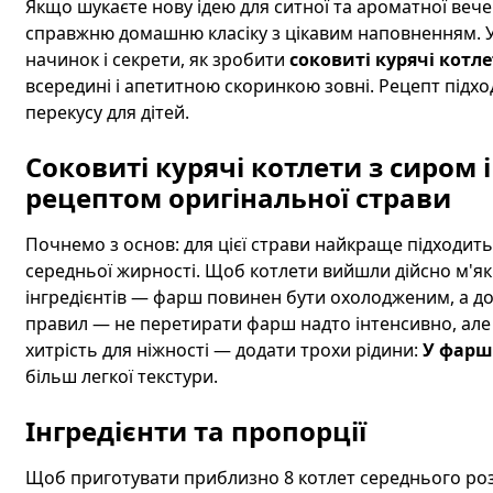
Якщо шукаєте нову ідею для ситної та ароматної веч
справжню домашню класіку з цікавим наповненням. У 
начинок і секрети, як зробити
соковиті курячі котл
всередині і апетитною скоринкою зовні. Рецепт підход
перекусу для дітей.
Соковиті курячі котлети з сиром
рецептом оригінальної страви
Почнемо з основ: для цієї страви найкраще підходи
середньої жирності. Щоб котлети вийшли дійсно м'як
інгредієнтів — фарш повинен бути охолодженим, а до
правил — не перетирати фарш надто інтенсивно, але
хитрість для ніжності — додати трохи рідини:
У фарш
більш легкої текстури.
Інгредієнти та пропорції
Щоб приготувати приблизно 8 котлет середнього розм