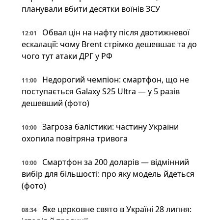
планували вбити десятки воїнів ЗСУ
Обвал цін на нафту після двотижневої
12:01
ескалації: чому Brent стрімко дешевшає та до
чого тут атаки ДРГ у РФ
Недорогий чемпіон: смартфон, що не
11:00
поступається Galaxy S25 Ultra — у 5 разів
дешевший (фото)
Загроза балістики: частину України
10:00
охопила повітряна тривога
Смартфон за 200 доларів — відмінний
10:00
вибір для більшості: про яку модель йдеться
(фото)
Яке церковне свято в Україні 28 липня:
08:34