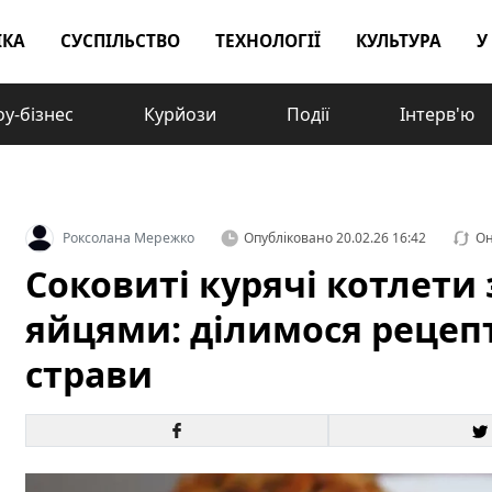
ІКА
СУСПІЛЬСТВО
ТЕХНОЛОГІЇ
КУЛЬТУРА
У
у-бізнес
Курйози
Події
Інтерв'ю
Роксолана Мережко
Опубліковано
20.02.26 16:42
Он
Соковиті курячі котлети
яйцями: ділимося рецеп
страви