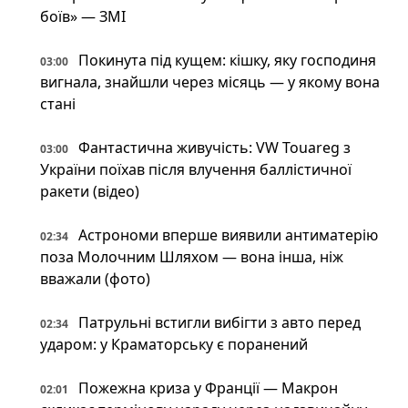
боїв» — ЗМІ
Покинута під кущем: кішку, яку господиня
03:00
вигнала, знайшли через місяць — у якому вона
стані
Фантастична живучість: VW Touareg з
03:00
України поїхав після влучення баллістичної
ракети (відео)
Астрономи вперше виявили антиматерію
02:34
поза Молочним Шляхом — вона інша, ніж
вважали (фото)
Патрульні встигли вибігти з авто перед
02:34
ударом: у Краматорську є поранений
Пожежна криза у Франції — Макрон
02:01