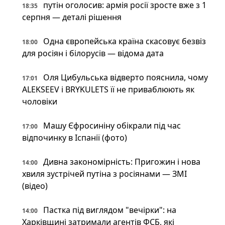
путін оголосив: армія росії зросте вже з 1
18:35
серпня — деталі рішення
Одна європейська країна скасовує безвіз
18:00
для росіян і білорусів — відома дата
Оля Цибульська відверто пояснила, чому
17:01
ALEKSEEV і BRYKULETS її не приваблюють як
чоловіки
Машу Єфросиніну обікрали під час
17:00
відпочинку в Іспанії (фото)
Дивна закономірність: Пригожин і нова
14:00
хвиля зустрічей путіна з росіянами — ЗМІ
(відео)
Пастка під виглядом "вечірки": на
14:00
Харківщині затримали агентів ФСБ, які