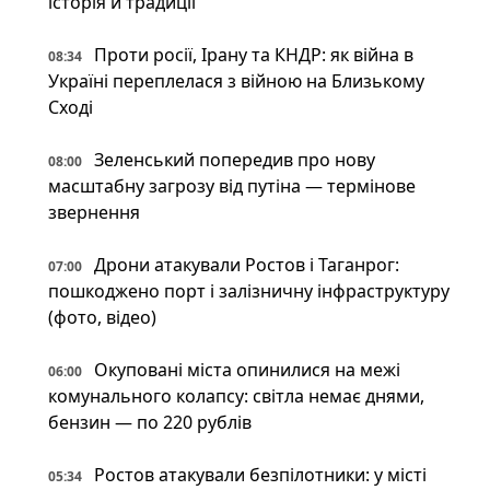
історія й традиції
Проти росії, Ірану та КНДР: як війна в
08:34
Україні переплелася з війною на Близькому
Сході
Зеленський попередив про нову
08:00
масштабну загрозу від путіна — термінове
звернення
Дрони атакували Ростов і Таганрог:
07:00
пошкоджено порт і залізничну інфраструктуру
(фото, відео)
Окуповані міста опинилися на межі
06:00
комунального колапсу: світла немає днями,
бензин — по 220 рублів
Ростов атакували безпілотники: у місті
05:34