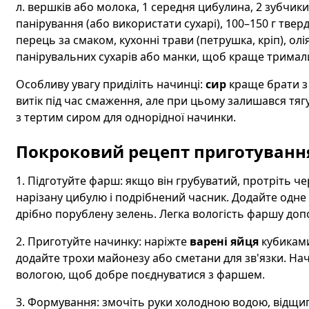
л. вершків або молока, 1 середня цибулина, 2 зубчики
панірування (або використати сухарі), 100–150 г твер
перець за смаком, кухонні трави (петрушка, кріп), о
панірувальних сухарів або манки, щоб краще тримал
Особливу увагу приділіть начинці:
сир
краще брати з 
витік під час смаження, але при цьому залишався тя
з тертим сиром для однорідної начинки.
Покроковий рецепт приготуванн
1. Підготуйте фарш: якщо він грубуватий, протріть че
нарізану цибулю і подрібнений часник. Додайте одне
дрібно порублену зелень. Легка вологість фаршу до
2. Приготуйте начинку: наріжте
варені яйця
кубиками
додайте трохи майонезу або сметани для зв'язки. На
вологою, щоб добре поєднуватися з фаршем.
3. Формування: змочіть руки холодною водою, відщи