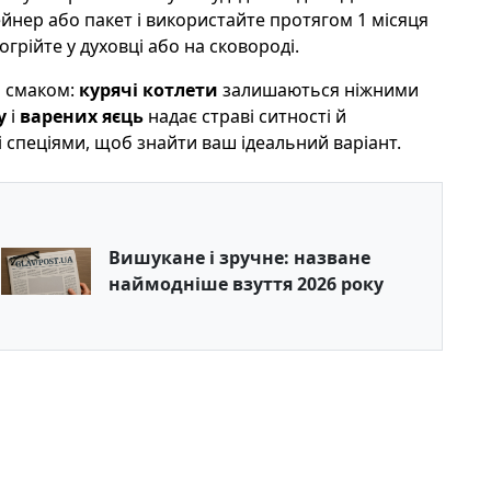
йнер або пакет і використайте протягом 1 місяця
рійте у духовці або на сковороді.
м смаком:
курячі котлети
залишаються ніжними
у
і
варених яєць
надає страві ситності й
спеціями, щоб знайти ваш ідеальний варіант.
Вишукане і зручне: назване
наймодніше взуття 2026 року