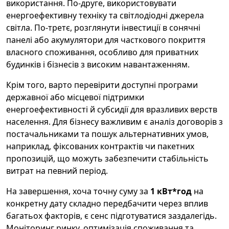
використання. По-друге, використовувати
енергоефективну техніку та світлодіодні джерела
світла. По-третє, розглянути інвестиції в сонячні
панелі або акумулятори для часткового покриття
власного споживання, особливо для приватних
будинків і бізнесів з високим навантаженням.
Крім того, варто перевірити доступні програми
державної або місцевої підтримки
енергоефективності й субсидії для вразливих верств
населення. Для бізнесу важливим є аналіз договорів з
постачальниками та пошук альтернативних умов,
наприклад, фіксованих контрактів чи пакетних
пропозицій, що можуть забезпечити стабільність
витрат на певний період.
На завершення, хоча точну суму за
1 кВт*год
на
конкретну дату складно передбачити через вплив
багатьох факторів, є сенс підготуватися заздалегідь.
Моніторинг ринку, оптимізація споживання та