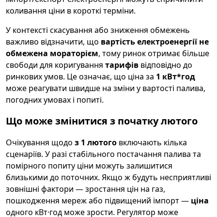
коливання ціни в короткі терміни.
У контексті скасування або зниження обмежень
важливо відзначити, що
вартість електроенергії не
обмежена мораторієм
, тому ринок отримає більше
свободи для коригування
тарифів
відповідно до
ринкових умов. Це означає, що ціна за
1 кВт*год
може реагувати швидше на зміни у вартості палива,
погодних умовах і попиті.
Що може змінитися з початку лютого
Очікування щодо
з 1 лютого
включають кілька
сценаріїв. У разі стабільного постачання палива та
помірного попиту ціни можуть залишитися
близькими до поточних. Якщо ж будуть несприятливі
зовнішні фактори — зростання цін на газ,
пошкодження мереж або підвищений імпорт —
ціна
одного кВт·год може зрости. Регулятор може