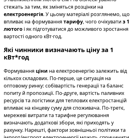
стежать за тим, як зміняться розцінки на
електроенергія
. У цьому матеріалі розглянемо, що
впливає на формування
тарифу
, чого очікувати
з 1
лютого
і як підготуватися до можливого зростання
вартості одного кВт·год.
Які чинники визначають ціну за 1
кВт*год
Формування
ціни
на електроенергію залежить від
кількох складових. По-перше, це ситуація на
оптовому ринку: собівартість генерації та баланс
попиту й пропозиції. По-друге, вартість паливних
ресурсів та логістики для теплових електростанцій
впливає на кінцеву суму для споживача. По-третє,
мережеві витрати та тарифне регулювання
визначають додаткові збори, які приходять у
рахунку. Нарешті, фактори зовнішньої політики та
імпорт/експорт електроенергії можуть спричинити