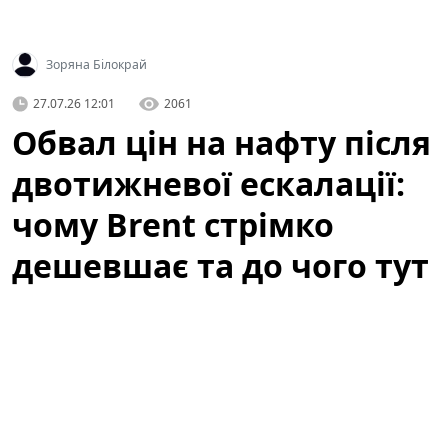
Зоряна Білокрай
27.07.26 12:01
2061
Обвал цін на нафту після
двотижневої ескалації:
чому Brent стрімко
дешевшає та до чого тут
атаки ДРГ у РФ
Світові котирування нафти стрімко впали після того,
як
США
та
Іран
утрималися від нових атак у вихідні,