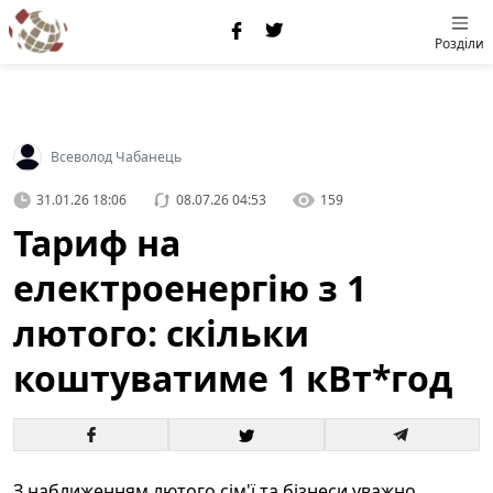
Розділи
Всеволод Чабанець
31.01.26 18:06
08.07.26 04:53
159
Тариф на
електроенергію з 1
лютого: скільки
коштуватиме 1 кВт*год
З наближенням лютого сім'ї та бізнеси уважно