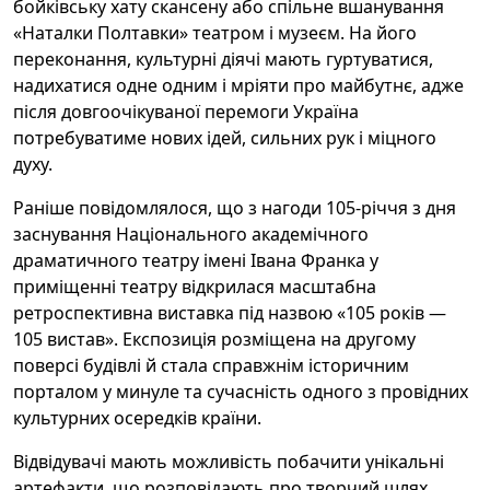
бойківську хату скансену або спільне вшанування
«Наталки Полтавки» театром і музеєм. На його
переконання, культурні діячі мають гуртуватися,
надихатися одне одним і мріяти про майбутнє, адже
після довгоочікуваної перемоги Україна
потребуватиме нових ідей, сильних рук і міцного
духу.
Раніше повідомлялося, що з нагоди 105-річчя з дня
заснування Національного академічного
драматичного театру імені Івана Франка у
приміщенні театру відкрилася масштабна
ретроспективна виставка під назвою «105 років —
105 вистав». Експозиція розміщена на другому
поверсі будівлі й стала справжнім історичним
порталом у минуле та сучасність одного з провідних
культурних осередків країни.
Відвідувачі мають можливість побачити унікальні
артефакти, що розповідають про творчий шлях