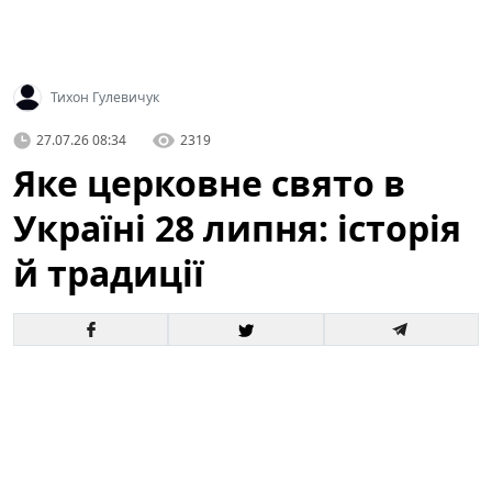
Тихон Гулевичук
27.07.26 08:34
2319
Яке церковне свято в
Україні 28 липня: історія
й традиції
Що за церковне свято святкують в Україні за новим
і старим календарем і кому моляться віряни —
читайте в матеріалі ТСН.ua. У цій статті детально
розповімо про головне святкування, яке припадає на
28 липня
, його історичне походження, богослужбові