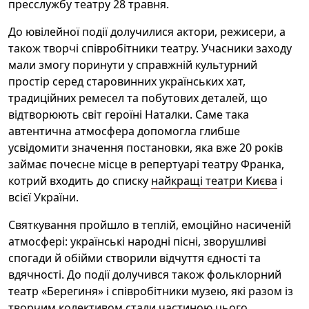
пресслужбу театру 28 травня.
До ювілейної події долучилися актори, режисери, а
також творчі співробітники театру. Учасники заходу
мали змогу поринути у справжній культурний
простір серед старовинних українських хат,
традиційних ремесел та побутових деталей, що
відтворюють світ героїні Наталки. Саме така
автентична атмосфера допомогла глибше
усвідомити значення постановки, яка вже 20 років
займає почесне місце в репертуарі театру Франка,
котрий входить до списку
найкращі театри Києва
і
всієї України.
Святкування пройшло в теплій, емоційно насиченій
атмосфері: українські народні пісні, зворушливі
спогади й обійми створили відчуття єдності та
вдячності. До події долучився також фольклорний
театр «Берегиня» і співробітники музею, які разом із
творчим колективом стали частиною цього