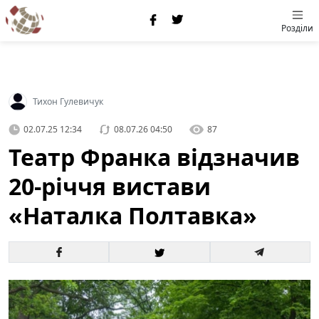
Розділи
Тихон Гулевичук
02.07.25 12:34
08.07.26 04:50
87
Театр Франка відзначив
20-річчя вистави
«Наталка Полтавка»