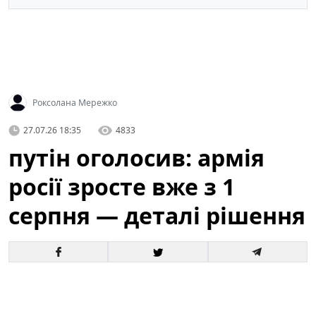
Роксолана Мережко
27.07.26 18:35
4833
путін оголосив: армія
росії зросте вже з 1
серпня — деталі рішення
Офіційне оголошення кремля про збільшення
чисельності збройних сил викликало хвилю запитань