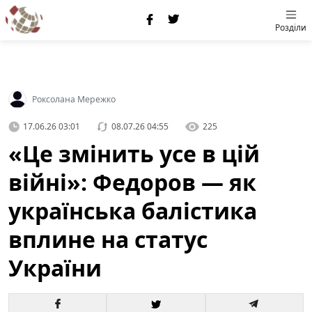
Розділи
Роксолана Мережко
17.06.26 03:01
08.07.26 04:55
225
«Це змінить усе в цій
війні»: Федоров — як
українська балістика
вплине на статус
України