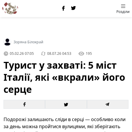
Розділи
Зоряна Білокрай
05.02.26 07:05
08.07.26 04:53
195
Турист у захваті: 5 міст
Італії, які «вкрали» його
серце
Подорожі залишають сліди в серці — особливо коли
за день можна пройтися вулицями, які зберігають