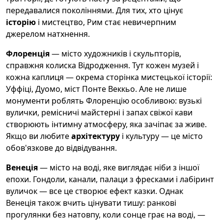
передавалися поколіннями. Для тих, хто цінує
історію
і мистецтво, Рим стає невичерпним
джерелом натхнення.
Флоренція
— місто художників і скульпторів,
справжня колиска Відродження. Тут кожен музей і
кожна каплиця — окрема сторінка мистецької історії:
Уффіці, Дуомо, міст Понте Веккьо. Але не лише
монументи роблять Флоренцію особливою: вузькі
вулички, ремісничі майстерні і запах свіжої кави
створюють інтимну атмосферу, яка зачіпає за живе.
Якщо ви любите
архітектуру
і культуру — це місто
обов'язкове до відвідування.
Венеція
— місто на воді, яке виглядає ніби з іншої
епохи. Гондоли, канали, палаци з фресками і лабіринт
вуличок — все це створює ефект казки. Однак
Венеція також вчить цінувати тишу: ранкові
прогулянки без натовпу, коли сонце грає на воді, —