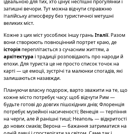
ідеальною для тих, хто цінує неспішні прогулянки і
затишні вечори. Тут можна відчути справжню
італійську атмосферу без туристичної метушні
великих міст.
Кожне з цих міст уособлює іншу грань
Італії
. Разом
вони створюють повноцінний портрет краю, де
історія
переплітається з сучасним життям, а
архітектура
і традиції розповідають про народи й
епохи. Для туриста це не просто список точок на
карті — це емоції, зустрічі та малюнки спогадів, які
залишаються назавжди.
Плануючи власну подорож, варто зважити на те, що
кожне місто потребує часу: щоб відчути Рим —
будьте готові до довгих пішохідних днів; Флоренція
потребує музейної насиченості; Венеція — терпіння
на черги, але й ранішні тиші; Неаполь — відкритості
до нових смаків; Верона — бажання затриматися на
одній лавці і спостерігати за світом. Саме так і