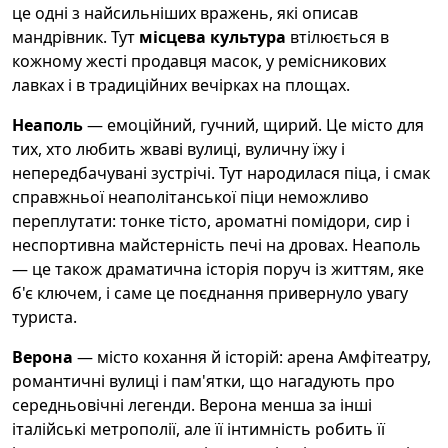
це одні з найсильніших вражень, які описав
мандрівник. Тут
місцева культура
втілюється в
кожному жесті продавця масок, у ремісникових
лавках і в традиційних вечірках на площах.
Неаполь
— емоційний, гучний, щирий. Це місто для
тих, хто любить жваві вулиці, вуличну їжу і
непередбачувані зустрічі. Тут народилася піца, і смак
справжньої неаполітанської піци неможливо
переплутати: тонке тісто, ароматні помідори, сир і
неспортивна майстерність печі на дровах. Неаполь
— це також драматична історія поруч із життям, яке
б'є ключем, і саме це поєднання привернуло увагу
туриста.
Верона
— місто кохання й історій: арена Амфітеатру,
романтичні вулиці і пам'ятки, що нагадують про
середньовічні легенди. Верона менша за інші
італійські метрополії, але її інтимність робить її