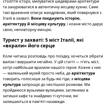
століття історії, милуватися шедеврами архітектури
та занурюватися в автентичну місцеву кухню. Саме
такі враження описує мандрівник, який повернувся з
Італії в захваті.
Вони поєднують історію,
архітектуру й місцеву культуру
, і кожне місто дарує
свою, неповторну емоцію.
Турист у захваті: 5 міст Італії, які
«вкрали» його серце
Коли читаєш розповідь про поїздку, хочеться зібрати
валізи і вирушити негайно. У цій статті — п'ять міст,
котрі найбільше вразили нашого героя. Кожне з них
— маленький музей просто неба, де
архітектура
говорить голосніше за будь-які гіди, а
місцева
культура
запрошує до неспішної розмови. Ми
пройдемося вузькими вулицями, заглянемо в
затишні кафе та знайдемо ті куточки, які
залишаються в пам'яті назавжди.