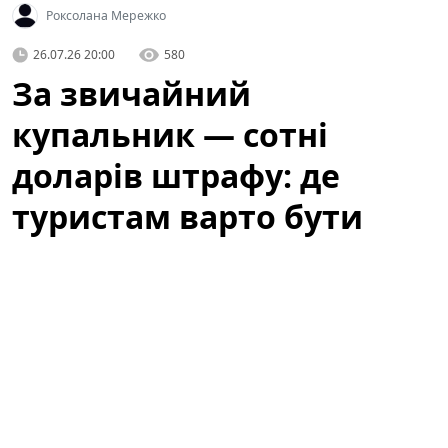
Роксолана Мережко
26.07.26 20:00
580
За звичайний
купальник — сотні
доларів штрафу: де
туристам варто бути
обережними
Літній відпочинок у Барселоні — це пляжі, сонце та
прогулянки узбережжям. Водночас туристів
попереджають: те, що здається звичним пляжним
виглядом, у місті може викликати неприємності.