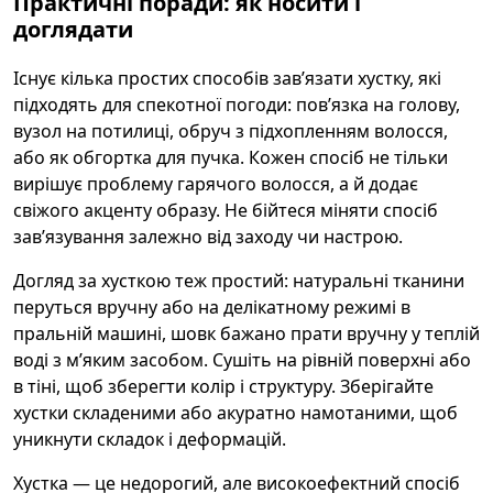
Практичні поради: як носити і
доглядати
Існує кілька простих способів зав’язати хустку, які
підходять для спекотної погоди: пов’язка на голову,
вузол на потилиці, обруч з підхопленням волосся,
або як обгортка для пучка. Кожен спосіб не тільки
вирішує проблему гарячого волосся, а й додає
свіжого акценту образу. Не бійтеся міняти спосіб
зав’язування залежно від заходу чи настрою.
Догляд за хусткою теж простий: натуральні тканини
перуться вручну або на делікатному режимі в
пральній машині, шовк бажано прати вручну у теплій
воді з м’яким засобом. Сушіть на рівній поверхні або
в тіні, щоб зберегти колір і структуру. Зберігайте
хустки складеними або акуратно намотаними, щоб
уникнути складок і деформацій.
Хустка — це недорогий, але високоефектний спосіб