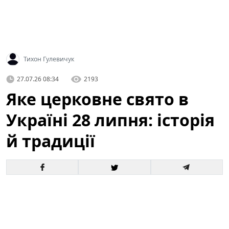
Тихон Гулевичук
27.07.26 08:34
2193
Яке церковне свято в
Україні 28 липня: історія
й традиції
Що за церковне свято святкують в Україні за новим
і старим календарем і кому моляться віряни —
читайте в матеріалі ТСН.ua. У цій статті детально