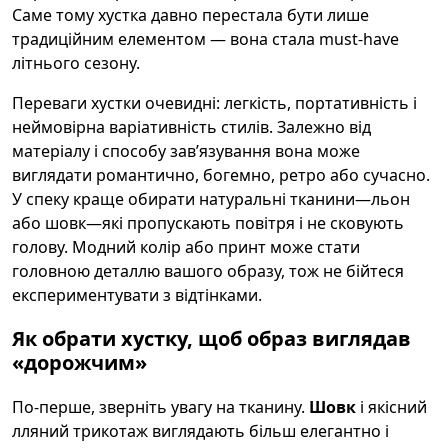
Саме тому хустка давно перестала бути лише
традиційним елементом — вона стала must-have
літнього сезону.
Переваги хустки очевидні: легкість, портативність і
неймовірна варіативність стилів. Залежно від
матеріалу і способу зав’язування вона може
виглядати романтично, богемно, ретро або сучасно.
У спеку краще обирати натуральні тканини—льон
або шовк—які пропускають повітря і не сковують
голову. Модний колір або принт може стати
головною деталлю вашого образу, тож не бійтеся
експериментувати з відтінками.
Як обрати хустку, щоб образ виглядав
«дорожчим»
По-перше, зверніть увагу на тканину.
Шовк
і якісний
лляний трикотаж виглядають більш елегантно і