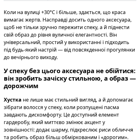
Коли на вулиці +30°C і більше, здається, що краса
вимагає жертв. Насправді досить одного аксесуара,
щоб не тільки зручно пережити спеку, а й піднести
свій образ до рівня вуличної елегантності. Він
універсальний, простий у використанні і підходить
під будь-який настрій — від повсякденної прогулянки
до вечірнього виходу.
У спеку без цього аксесуара не обійтися:
він зробить зачіску стильною, а образ —
дорожчим
Хустка
не лише має стильний вигляд, а й допомагає
зібрати волосся у спеку, коли розпущені пасма
завдають дискомфорту. Це доступний елемент
гардеробу, який миттєво змінює акцент у
зовнішності: додає шарму, підкреслює риси обличчя
та робить образ більш обміркованим і «дорогим».