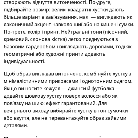
створюють відчуття витонченості. По-друге,
підбирайте розмір: великі квадратні хустки дають
більше варіантів зав’язування, малі — виглядають як
лаконичний акцент навколо шиї або на кишені сумки.
По-третє, колір і принт. Нейтральні тони (пісочний,
кремовий, слонова кістка) легко поєднуються з
базовим гардеробом і виглядають дорогими, тоді як
геометричні або художні принти додають
індивідуальності.
Щоб образ виглядав витончено, комбінуйте хустку з
мінімалістичними прикрасами і однотонним одягом.
Якщо ви носите кежуал — джинси й футболка —
додайте шовкову хустку поверх волосся або як
пов’язку на шию: ефект гарантований. Для
вечірнього виходу вибирайте хустку в тон сумочки
або взуття, але не перевантажуйте образ зайвими
деталями.