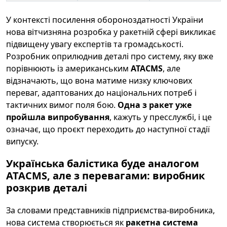
У контексті посилення обороноздатності України
нова вітчизняна розробка у ракетній сфері викликає
підвищену увагу експертів та громадськості.
Розробник оприлюднив деталі про систему, яку вже
порівнюють із американським
ATACMS
, але
відзначають, що вона матиме низку ключових
переваг, адаптованих до національних потреб і
тактичних вимог поля бою.
Одна з ракет уже
пройшла випробування
, кажуть у пресслужбі, і це
означає, що проєкт переходить до наступної стадії
випуску.
Українська балістика буде аналогом
ATACMS, але з перевагами: виробник
розкрив деталі
За словами представників підприємства-виробника,
нова система створюється як
ракетна система