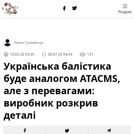
Розділи
Тихон Гулевичук
10.03.26 03:35
08.07.26 04:54
137
Українська балістика
буде аналогом ATACMS,
але з перевагами:
виробник розкрив
деталі