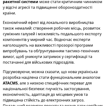
ракетної системи
може стати критичним чинником
у відсічі агресії та підвищенні обороноздатності
країни.
Економічний ефект від локального виробництва
також немалий: створення робочих місць, розвиток
суміжних галузей і можливість подальшого експорту
компонентів у мирний час. Водночас експерти
наголошують на важливості прозорої програми
випробувань та обґрунтуванням тактико-технічних
вимог, щоб уникнути затримок у сертифікації та
постачанні для військових підрозділів.
Підсумовуючи, можна сказати, що нова українська
розробка націлена стати функціональним аналогом
ATACMS
, але з низкою специфічних переваг для
національної безпеки: гнучкість застосування,
економічність, адаптація до місцевих умов та
підвищена стійкість до електронних загроз.
Подальший розвиток проєкту та результати серійних