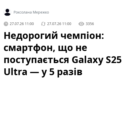
Роксолана Мережко
27.07.26 11:00
27.07.26 11:00
3356
Недорогий чемпіон:
смартфон, що не
поступається Galaxy S25
Ultra — у 5 разів
дешевший (фото)
Категорія: Технології
Ринок смартфонів змінюється швидше, ніж очікували