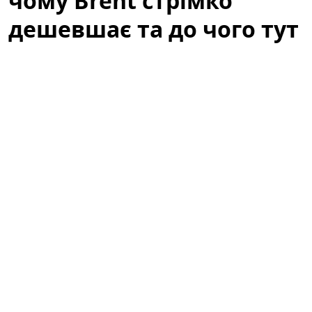
чому Brent стрімко
дешевшає та до чого тут
атаки ДРГ у РФ
Світові котирування нафти стрімко впали після того,
як
США
та
Іран
утрималися від нових атак у вихідні,
подавши ринку перший сигнал про можливу
деескалацію та відновлення судноплавства. Цей
сигнал відразу вплинув на очікування трейдерів
щодо ризик-премії на ринку нафти: занепокоєння
щодо постачань тимчасово знизилися, і це
спричинило різке падіння цін на
Brent
. Проте
падіння не можна пояснити лише цим фактором —
на котирування впливають також запаси, дії ОПЕК+,
макроекономічні індикатори та геополітика у регіоні,