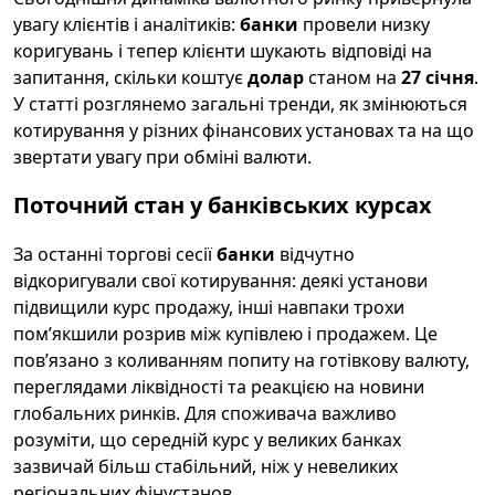
увагу клієнтів і аналітиків:
банки
провели низку
коригувань і тепер клієнти шукають відповіді на
запитання, скільки коштує
долар
станом на
27 січня
.
У статті розглянемо загальні тренди, як змінюються
котирування у різних фінансових установах та на що
звертати увагу при обміні валюти.
Поточний стан у банківських курсах
За останні торгові сесії
банки
відчутно
відкоригували свої котирування: деякі установи
підвищили курс продажу, інші навпаки трохи
пом’якшили розрив між купівлею і продажем. Це
пов’язано з коливанням попиту на готівкову валюту,
переглядами ліквідності та реакцією на новини
глобальних ринків. Для споживача важливо
розуміти, що середній курс у великих банках
зазвичай більш стабільний, ніж у невеликих
регіональних фінустанов.