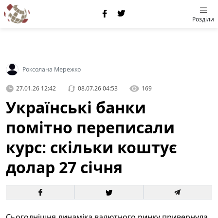
Розділи
Роксолана Мережко
27.01.26 12:42
08.07.26 04:53
169
Українські банки
помітно переписали
курс: скільки коштує
долар 27 січня
Сьогоднішня динаміка валютного ринку привернула