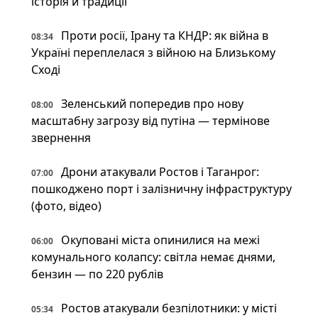
історія й традиції
Проти росії, Ірану та КНДР: як війна в
08:34
Україні переплелася з війною на Близькому
Сході
Зеленський попередив про нову
08:00
масштабну загрозу від путіна — термінове
звернення
Дрони атакували Ростов і Таганрог:
07:00
пошкоджено порт і залізничну інфраструктуру
(фото, відео)
Окуповані міста опинилися на межі
06:00
комунального колапсу: світла немає днями,
бензин — по 220 рублів
Ростов атакували безпілотники: у місті
05:34