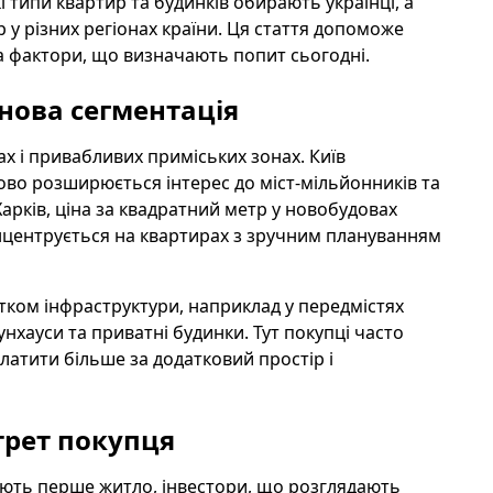
кі типи квартир та будинків обирають українці, а
 у різних регіонах країни. Ця стаття допоможе
та фактори, що визначають попит сьогодні.
нова сегментація
х і привабливих приміських зонах. Київ
пово розширюється інтерес до міст-мільйонників та
 Харків, ціна за квадратний метр у новобудовах
онцентрується на квартирах з зручним плануванням
тком інфраструктури, наприклад у передмістях
унхауси та приватні будинки. Тут покупці часто
платити більше за додатковий простір і
трет покупця
кають перше житло, інвестори, що розглядають