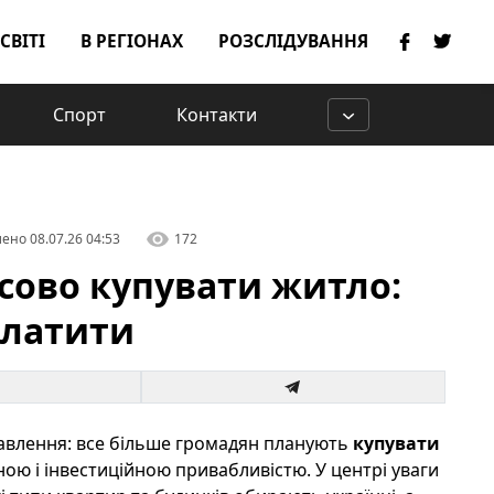
 СВІТІ
В РЕГІОНАХ
РОЗСЛІДУВАННЯ
Спорт
Контакти
лено
08.07.26 04:53
172
сово купувати житло:
 платити
вавлення: все більше громадян планують
купувати
ою і інвестиційною привабливістю. У центрі уваги