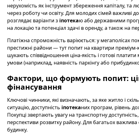
нерухомість як інструмент збереження капіталу, та лю
через роботу чи освіту. Для молодих сімей важливі до
розглядає варіанти з
іпотека
ю або державними прогр
на локацію та потенціал здачі в оренду, а також на 
Платіжна спроможність варіюється: у мегаполісах пок
престижні райони — тут попит на квартири преміум-кл
шукають співвідношення ціна-якість і готові платити
умови (наприклад, наявність паркінгу або прибудинков
Фактори, що формують попит: ці
фінансування
Ключові чинники, які визначають, за яке житло і скі
ситуацію, доступність
іпотека
них програм, рівень дох
Покупці звертають увагу на транспортну доступність, 
перспективи розвитку району. Для багатьох важлива 
будинку.