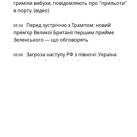
гриміли вибухи, повідомляють про "прильоти"
в порту. (відео)
Перед зустріччю з Трампом: новий
05:34
прем'єр Великої Британії першим прийме
Зеленського — що обговорять
Загроза наступу РФ з півночі: Україна
05:00
оперативно будує нові лінії укріплень (фото)
Британія передасть Україні права на Stone
05:00
Cloak: що відомо про систему РЕБ, яка
"приховує" дрони
Напад на ЛГБТКІ+ прайд у Берліні: поліція
04:00
застрелила головного підозрюваного
Неокаперство XXI століття: війна в Ірані
03:34
воскресила майже забутий феномен «морських