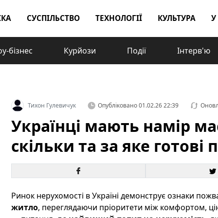
ІКА
СУСПІЛЬСТВО
ТЕХНОЛОГІЇ
КУЛЬТУРА
У
у-бізнес
Курйози
Події
Інтерв'ю
Тихон Гулевичук
Опубліковано
01.02.26 22:39
Онов
Українці мають намір ма
скільки та за яке готові
Ринок нерухомості в Україні демонструє ознаки пож
житло
, переглядаючи пріоритети між комфортом, цін