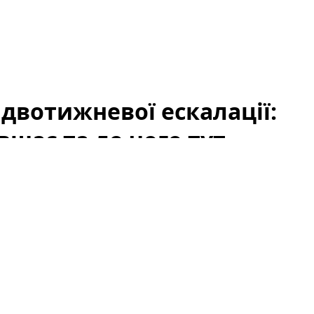
 двотижневої ескалації:
вшає та до чого тут
як
США
та
Іран
утрималися від нових атак у вихідні,
ію та відновлення судноплавства. Цей сигнал
-премії на ринку нафти: занепокоєння щодо
ке падіння цін на
Brent
. Проте падіння не можна
ають також запаси, дії ОПЕК+, макроекономічні