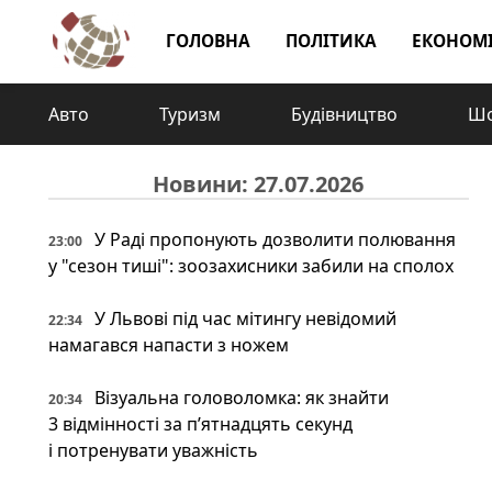
ГОЛОВНА
ПОЛІТИКА
ЕКОНОМ
Авто
Туризм
Будівництво
Шо
Новини: 27.07.2026
У Раді пропонують дозволити полювання
23:00
у "сезон тиші": зоозахисники забили на сполох
У Львові під час мітингу невідомий
22:34
намагався напасти з ножем
Візуальна головоломка: як знайти
20:34
3 відмінності за п’ятнадцять секунд
і потренувати уважність