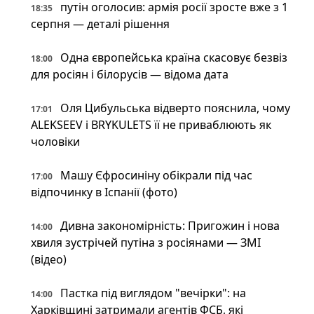
путін оголосив: армія росії зросте вже з 1
18:35
серпня — деталі рішення
Одна європейська країна скасовує безвіз
18:00
для росіян і білорусів — відома дата
Оля Цибульська відверто пояснила, чому
17:01
ALEKSEEV і BRYKULETS її не приваблюють як
чоловіки
Машу Єфросиніну обікрали під час
17:00
відпочинку в Іспанії (фото)
Дивна закономірність: Пригожин і нова
14:00
хвиля зустрічей путіна з росіянами — ЗМІ
(відео)
Пастка під виглядом "вечірки": на
14:00
Харківщині затримали агентів ФСБ, які