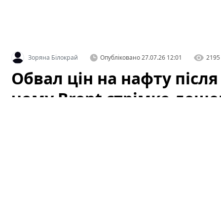
Зоряна Білокрай
Опубліковано
27.07.26 12:01
2195
Обвал цін на нафту після
чому Brent стрімко деше
атаки ДРГ у РФ
Світові котирування нафти стрімко впали після того, 
подавши ринку перший сигнал про можливу деескалац
відразу вплинув на очікування трейдерів щодо ризик
постачань тимчасово знизилися, і це спричинило різ
пояснити лише цим фактором — на котирування вплив