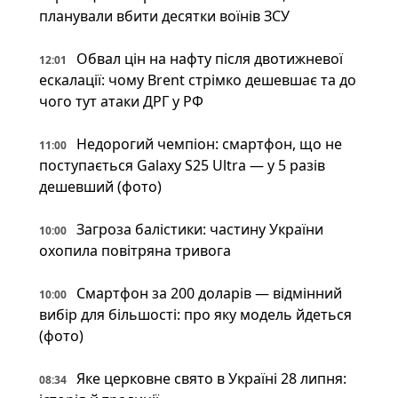
планували вбити десятки воїнів ЗСУ
Обвал цін на нафту після двотижневої
12:01
ескалації: чому Brent стрімко дешевшає та до
чого тут атаки ДРГ у РФ
Недорогий чемпіон: смартфон, що не
11:00
поступається Galaxy S25 Ultra — у 5 разів
дешевший (фото)
Загроза балістики: частину України
10:00
охопила повітряна тривога
Смартфон за 200 доларів — відмінний
10:00
вибір для більшості: про яку модель йдеться
(фото)
Яке церковне свято в Україні 28 липня:
08:34