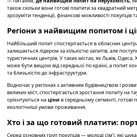
— питання,
де найвищий попит на нерухомість
, я
також скільки вони готові платити за квадратний метр
зрозуміти тенденції, фінансові можливості покупців 
Регіони з найвищим попитом і ці
Найбільший попит спостерігається в обласних центра
залишається лідером за кількістю запитів, але посту
туристичних центрів. У таких містах, як Львів, Одеса,
може бути вищою від середньої по країні, а попит к
та близькістю до інфраструктури.
Водночас у регіонах з активним будівництвом і розви
великих міст, спостерігається зростання попиту на та
орієнтуються на
ціни
в середньому сегменті, готові 
екологічніші умови проживання.
Хто і за що готовий платити: пор
Серед основних груп покупців — молоді сім'ї, які шу