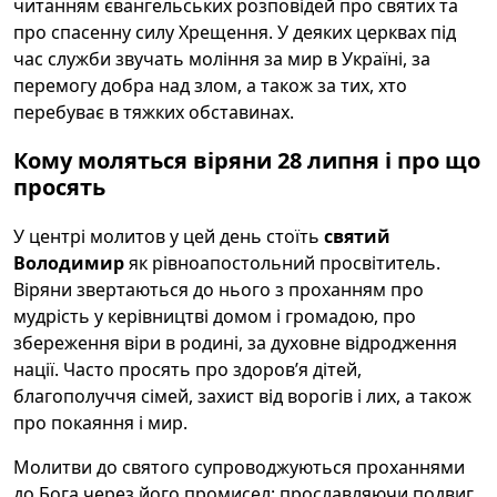
читанням євангельських розповідей про святих та
про спасенну силу Хрещення. У деяких церквах під
час служби звучать моління за мир в Україні, за
перемогу добра над злом, а також за тих, хто
перебуває в тяжких обставинах.
Кому моляться віряни 28 липня і про що
просять
У центрі молитов у цей день стоїть
святий
Володимир
як рівноапостольний просвітитель.
Віряни звертаються до нього з проханням про
мудрість у керівництві домом і громадою, про
збереження віри в родині, за духовне відродження
нації. Часто просять про здоров’я дітей,
благополуччя сімей, захист від ворогів і лих, а також
про покаяння і мир.
Молитви до святого супроводжуються проханнями
до Бога через його промисел: прославляючи подвиг