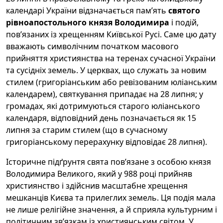
календарі України відзначається пам’ять
святого
рівноапостольного князя Володимира
і подій,
пов’язаних із хрещенням Київської Русі. Саме цю дату
вважають символічним початком масового
прийняття християнства на теренах сучасної України
та сусідніх земель. У церквах, що служать за новим
стилем (григоріанським або ревізованим юліанським
календарем), святкування припадає на 28 липня; у
громадах, які дотримуються старого юліанського
календаря, відповідний день позначається як 15
липня за старим стилем (що в сучасному
григоріанському перерахунку відповідає 28 липня).
Історичне підґрунтя свята пов’язане з особою князя
Володимира Великого, який у 988 році прийняв
християнство і здійснив масштабне хрещення
мешканців Києва та прилеглих земель. Ця подія мала
не лише релігійне значення, а й сприяла культурним і
політичним зв’язкам із християнським світом. У