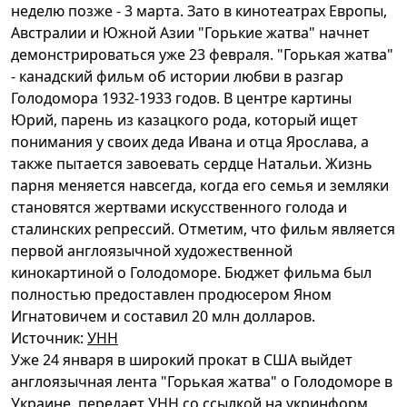
неделю позже - 3 марта. Зато в кинотеатрах Европы,
Австралии и Южной Азии "Горькие жатва" начнет
демонстрироваться уже 23 февраля. "Горькая жатва"
- канадский фильм об истории любви в разгар
Голодомора 1932-1933 годов. В центре картины
Юрий, парень из казацкого рода, который ищет
понимания у своих деда Ивана и отца Ярослава, а
также пытается завоевать сердце Натальи. Жизнь
парня меняется навсегда, когда его семья и земляки
становятся жертвами искусственного голода и
сталинских репрессий. Отметим, что фильм является
первой англоязычной художественной
кинокартиной о Голодоморе. Бюджет фильма был
полностью предоставлен продюсером Яном
Игнатовичем и составил 20 млн долларов.
Источник:
УНН
Уже 24 января в широкий прокат в США выйдет
англоязычная лента "Горькая жатва" о Голодоморе в
Украине, передает УНН со ссылкой на укринформ.