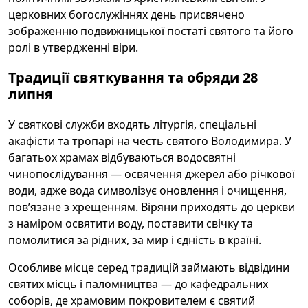
церковних богослужіннях день присвячено
зображенню подвижницької постаті святого та його
ролі в утвердженні віри.
Традиції святкування та обряди 28
липня
У святкові служби входять літургія, спеціальні
акафісти та тропарі на честь святого Володимира. У
багатьох храмах відбуваються водосвятні
чинопослідування — освячення джерел або річкової
води, адже вода символізує оновлення і очищення,
пов’язане з хрещенням. Віряни приходять до церкви
з наміром освятити воду, поставити свічку та
помолитися за рідних, за мир і єдність в країні.
Особливе місце серед традицій займають відвідини
святих місць і паломництва — до кафедральних
соборів, де храмовим покровителем є святий