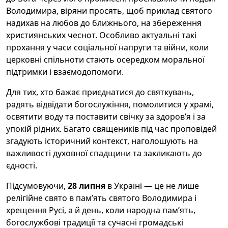
Володимира, віряни просять, щоб приклад святого
надихав на любов до ближнього, на збереження
християнських чеснот. Особливо актуальні такі
прохання у часи соціальної напруги та війни, коли
церковні спільноти стають осередком моральної
підтримки і взаємодопомоги.
Для тих, хто бажає приєднатися до святкувань,
радять відвідати богослужіння, помолитися у храмі,
освятити воду та поставити свічку за здоров’я і за
упокій рідних. Багато священиків під час проповідей
згадують історичний контекст, наголошують на
важливості духовної спадщини та закликають до
єдності.
Підсумовуючи,
28 липня
в Україні — це не лише
релігійне свято в пам’ять святого Володимира і
хрещення Русі, а й день, коли народна пам’ять,
богослужбові традиції та сучасні громадські