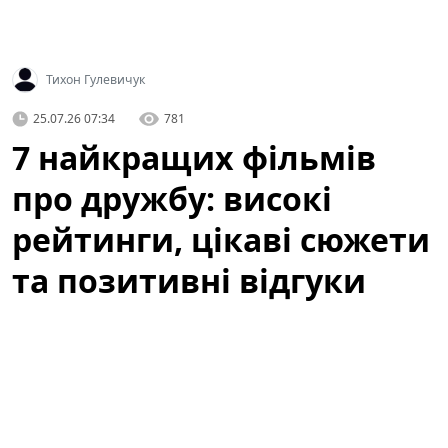
Тихон Гулевичук
25.07.26 07:34
781
7 найкращих фільмів
про дружбу: високі
рейтинги, цікаві сюжети
та позитивні відгуки
Дружба може зародитися випадково; виникнути між
людьми, які на перший погляд не мають нічого
спільного, і з часом пройти через роки випробувань.