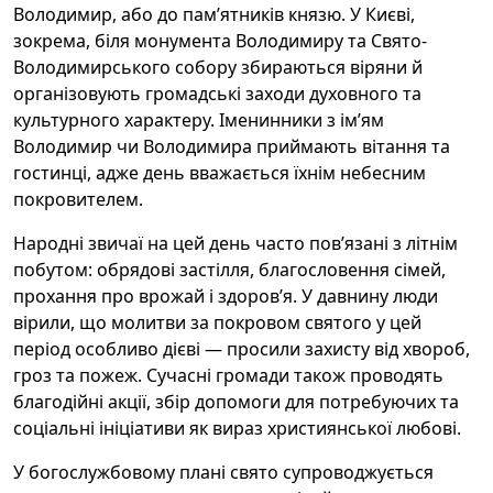
Володимир, або до пам’ятників князю. У Києві,
зокрема, біля монумента Володимиру та Свято-
Володимирського собору збираються віряни й
організовують громадські заходи духовного та
культурного характеру. Іменинники з ім’ям
Володимир чи Володимира приймають вітання та
гостинці, адже день вважається їхнім небесним
покровителем.
Народні звичаї на цей день часто пов’язані з літнім
побутом: обрядові застілля, благословення сімей,
прохання про врожай і здоров’я. У давнину люди
вірили, що молитви за покровом святого у цей
період особливо дієві — просили захисту від хвороб,
гроз та пожеж. Сучасні громади також проводять
благодійні акції, збір допомоги для потребуючих та
соціальні ініціативи як вираз християнської любові.
У богослужбовому плані свято супроводжується