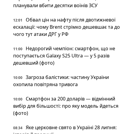
планували вбити десятки воїнів ЗСУ
Обвал цін на нафту після двотижневої
12:01
ескалації: чому Brent стрімко дешевшає та до
чого тут атаки ДРГ у РФ
Недорогий чемпіон: смартфон, що не
11:00
поступається Galaxy S25 Ultra — у 5 разів
дешевший (фото)
Загроза балістики: частину України
10:00
охопила повітряна тривога
Смартфон за 200 доларів — відмінний
10:00
вибір для більшості: про яку модель йдеться
(фото)
Яке церковне свято в Україні 28 липня:
08:34