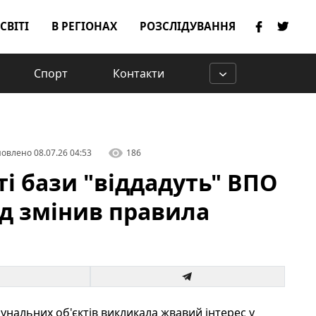
 СВІТІ
В РЕГІОНАХ
РОЗСЛІДУВАННЯ
Спорт
Контакти
овлено
08.07.26 04:53
186
сті бази "віддадуть" ВПО
д змінив правила
унальних об'єктів викликала жвавий інтерес у