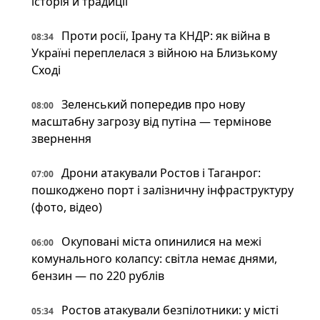
історія й традиції
Проти росії, Ірану та КНДР: як війна в
08:34
Україні переплелася з війною на Близькому
Сході
Зеленський попередив про нову
08:00
масштабну загрозу від путіна — термінове
звернення
Дрони атакували Ростов і Таганрог:
07:00
пошкоджено порт і залізничну інфраструктуру
(фото, відео)
Окуповані міста опинилися на межі
06:00
комунального колапсу: світла немає днями,
бензин — по 220 рублів
Ростов атакували безпілотники: у місті
05:34