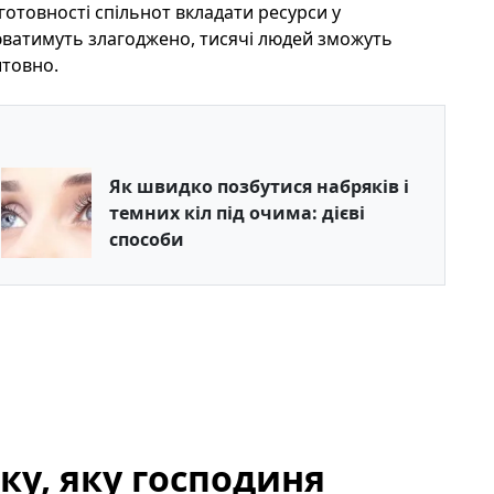
готовності спільнот вкладати ресурси у
цюватимуть злагоджено, тисячі людей зможуть
товно.
Як швидко позбутися набряків і
темних кіл під очима: дієві
способи
ку, яку господиня