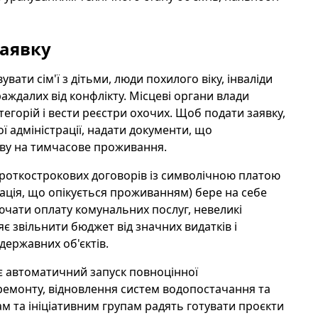
заявку
ти сім'ї з дітьми, люди похилого віку, інваліди
аждалих від конфлікту. Місцеві органи влади
егорій і вести реєстри охочих. Щоб подати заявку,
ї адміністрації, надати документи, що
яву на тимчасове проживання.
роткострокових договорів із символічною платою
зація, що опікується проживанням) бере на себе
ючати оплату комунальних послуг, невеликі
є звільнити бюджет від значних видатків і
державних об'єктів.
є автоматичний запуск повноцінної
 ремонту, відновлення систем водопостачання та
ам та ініціативним групам радять готувати проєкти