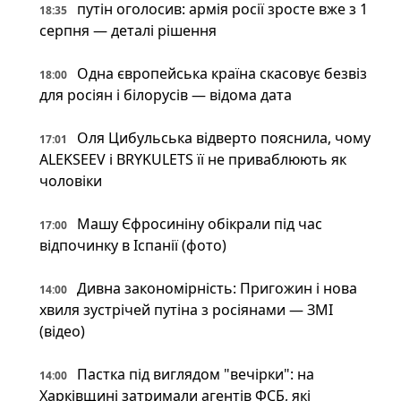
путін оголосив: армія росії зросте вже з 1
18:35
серпня — деталі рішення
Одна європейська країна скасовує безвіз
18:00
для росіян і білорусів — відома дата
Оля Цибульська відверто пояснила, чому
17:01
ALEKSEEV і BRYKULETS її не приваблюють як
чоловіки
Машу Єфросиніну обікрали під час
17:00
відпочинку в Іспанії (фото)
Дивна закономірність: Пригожин і нова
14:00
хвиля зустрічей путіна з росіянами — ЗМІ
(відео)
Пастка під виглядом "вечірки": на
14:00
Харківщині затримали агентів ФСБ, які