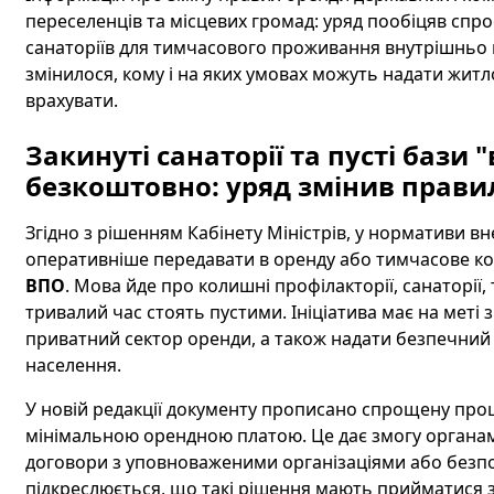
переселенців та місцевих громад: уряд пообіцяв спро
санаторіїв для тимчасового проживання внутрішньо 
змінилося, кому і на яких умовах можуть надати житло
врахувати.
Закинуті санаторії та пусті бази
безкоштовно: уряд змінив прави
Згідно з рішенням Кабінету Міністрів, у нормативи в
оперативніше передавати в оренду або тимчасове к
ВПО
. Мова йде про колишні профілакторії, санаторії,
тривалий час стоять пустими. Ініціатива має на мет
приватний сектор оренди, а також надати безпечни
населення.
У новій редакції документу прописано спрощену про
мінімальною орендною платою. Це дає змогу органа
договори з уповноваженими організаціями або безп
підкреслюється, що такі рішення мають прийматися з 