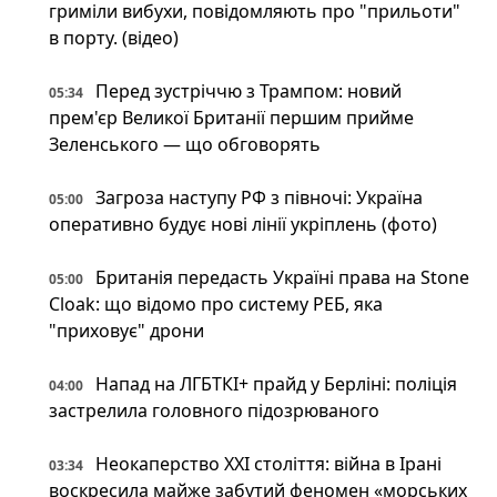
гриміли вибухи, повідомляють про "прильоти"
в порту. (відео)
Перед зустріччю з Трампом: новий
05:34
прем'єр Великої Британії першим прийме
Зеленського — що обговорять
Загроза наступу РФ з півночі: Україна
05:00
оперативно будує нові лінії укріплень (фото)
Британія передасть Україні права на Stone
05:00
Cloak: що відомо про систему РЕБ, яка
"приховує" дрони
Напад на ЛГБТКІ+ прайд у Берліні: поліція
04:00
застрелила головного підозрюваного
Неокаперство XXI століття: війна в Ірані
03:34
воскресила майже забутий феномен «морських