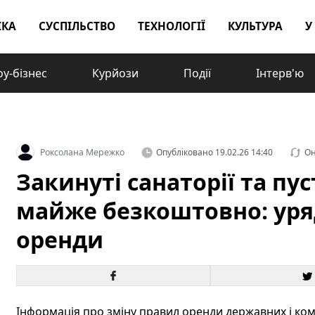
ІКА
СУСПІЛЬСТВО
ТЕХНОЛОГІЇ
КУЛЬТУРА
У
у-бізнес
Курйози
Події
Інтерв'ю
Роксолана Мережко
Опубліковано
19.02.26 14:40
Он
Закинуті санаторії та пу
майже безкоштовно: уря
оренди
Інформація про зміну правил оренди державних і ком