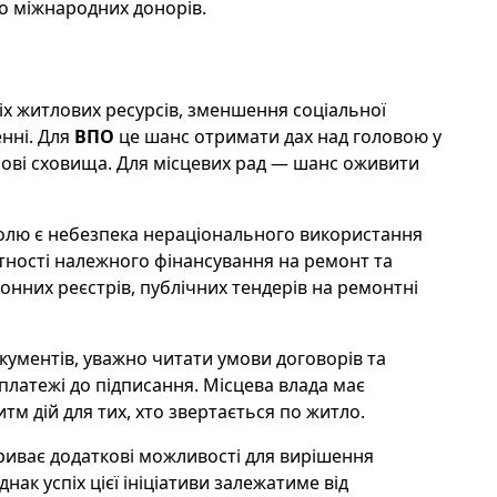
бо міжнародних донорів.
х житлових ресурсів, зменшення соціальної
нні. Для
ВПО
це шанс отримати дах над головою у
сові сховища. Для місцевих рад — шанс оживити
ролю є небезпека нераціонального використання
утності належного фінансування на ремонт та
онних реєстрів, публічних тендерів на ремонтні
окументів, уважно читати умови договорів та
платежі до підписання. Місцева влада має
тм дій для тих, хто звертається по житло.
риває додаткові можливості для вирішення
Однак успіх цієї ініціативи залежатиме від