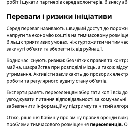
робіт і шукати партнерів серед волонтерів, бізнесу а
Переваги і ризики ініціативи
Серед переваг називають швидкий доступ до порожні
напруги та економію коштів на тимчасовому розміще
більш сприятливих умовах, ніж гуртожитки чи тимча
закинуті об'єкти та зберегти їх від руйнації.
Водночас існують ризики: без чітких правил та конт
майна, шахрайства при розподілі місць, а також відс
утримання. Активісти закликають до прозорих електр
роботи та регулярного аудиту стану об'єктів.
Експерти радять переселенцям зберігати копії всіх д
узгоджувати питання відповідальності за комунальні 
забезпечити інформаційну підтримку та чіткий алгори
Отже, рішення Кабміну про зміну правил оренди відк
проблеми тимчасового розміщення
переселенців
. 