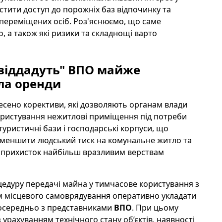
стити доступ до порожніх баз відпочинку та
переміщених осіб. Роз'яснюємо, що саме
, а також які ризики та складнощі варто
 "віддадуть" ВПО майже
ла оренди
несено корективи, які дозволяють органам влади
ористування нежитлові приміщення під потреби
 туристичні бази і господарські корпуси, що
і зменшити людський тиск на комунальне житло та
й прихисток найбільш вразливим верствам
цедуру передачі майна у тимчасове користування з
м місцевого самоврядування оперативно укладати
осередньо з представниками
ВПО
. При цьому
урахуванням технічного стану об’єктів, наявності