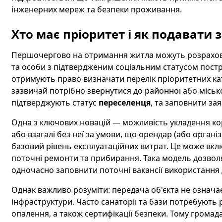
інженерних мереж та безпеки проживання.
Хто має пріоритет і як подавати 
Першочергово на отримання житла можуть розраховува
та особи з підтвердженим соціальним статусом постр
отримують право визначати перелік пріоритетних кат
зазвичай потрібно звернутися до районної або місько
підтверджують статус
переселенця
, та заповнити за
Одна з ключових новацій — можливість укладення ко
або взагалі без неї за умови, що орендар (або органі
базовий рівень експлуатаційних витрат. Це може вкл
поточні ремонти та прибирання. Така модель дозволя
одночасно заповнити поточні вакансії використання 
Однак важливо розуміти: передача об'єкта не означа
інфраструктури. Часто санаторії та бази потребують
опалення, а також сертифікації безпеки. Тому громад