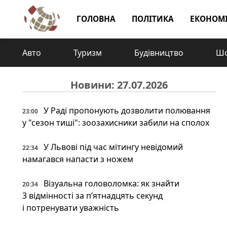
ГОЛОВНА
ПОЛІТИКА
ЕКОНОМ
Авто
Туризм
Будівництво
Шо
Новини: 27.07.2026
У Раді пропонують дозволити полювання
23:00
у "сезон тиші": зоозахисники забили на сполох
У Львові під час мітингу невідомий
22:34
намагався напасти з ножем
Візуальна головоломка: як знайти
20:34
3 відмінності за п’ятнадцять секунд
і потренувати уважність