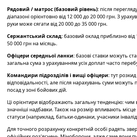
Рядовий / матрос (базовий рівень)
: після перегля
діапазоні орієнтовно від 12 000 до 20 000 грн. З урах
руки може сягати від 20 000 до 35 000 грн.
Сержантський склад
: базовий оклад приблизно від 1
50 000 грн на місяць.
Офіцери середньої ланки
: базові ставки можуть ста
загальна сума з урахуванням усіх доплат часто перебу
Командири підрозділів і вищі офіцери
: тут розкид
відповідальності, але після нарахувань суми можуть 
посад у зоні бойових дій.
Ці орієнтири відображають загальну тенденцію: чим в
значніші надбавки. Також на розмір впливають місце с
статуси (наприклад, батьки-одинаки, учасники інвалід
Для точного розрахунку конкретній особі радять звер
офіційних роз'яснень Міноборони, адже саме вони п