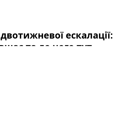
 двотижневої ескалації:
вшає та до чого тут
як
США
та
Іран
утрималися від нових атак у вихідні,
ію та відновлення судноплавства. Цей сигнал
-премії на ринку нафти: занепокоєння щодо
ке падіння цін на
Brent
. Проте падіння не можна
ають також запаси, дії ОПЕК+, макроекономічні
напруження, пов’язані з атаками ДРГ у РФ.