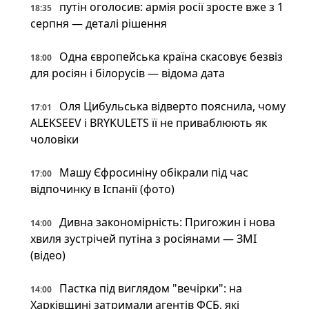
путін оголосив: армія росії зросте вже з 1
18:35
серпня — деталі рішення
Одна європейська країна скасовує безвіз
18:00
для росіян і білорусів — відома дата
Оля Цибульська відверто пояснила, чому
17:01
ALEKSEEV і BRYKULETS її не приваблюють як
чоловіки
Машу Єфросиніну обікрали під час
17:00
відпочинку в Іспанії (фото)
Дивна закономірність: Пригожин і нова
14:00
хвиля зустрічей путіна з росіянами — ЗМІ
(відео)
Пастка під виглядом "вечірки": на
14:00
Харківщині затримали агентів ФСБ, які