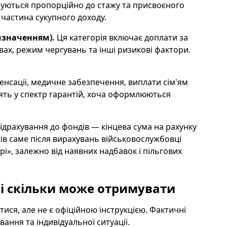
уються пропорційно до стажу та присвоєного
а частина сукупного доходу.
ризначенням).
Ця категорія включає доплати за
ах, режим чергувань та інші ризикові фактори.
нсації, медичне забезпечення, виплати сім'ям
ть у спектр гарантій, хоча оформлюються
ідрахування до фондів — кінцева сума на рахунку
ків саме після вирахувань військовослужбовці
і», залежно від наявних надбавок і пільгових
 і скільки може отримувати
ися, але не є офіційною інструкцією. Фактичні
ання та індивідуальної ситуації.