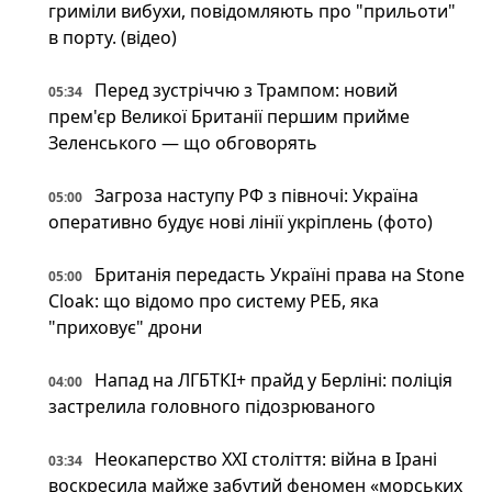
гриміли вибухи, повідомляють про "прильоти"
в порту. (відео)
Перед зустріччю з Трампом: новий
05:34
прем'єр Великої Британії першим прийме
Зеленського — що обговорять
Загроза наступу РФ з півночі: Україна
05:00
оперативно будує нові лінії укріплень (фото)
Британія передасть Україні права на Stone
05:00
Cloak: що відомо про систему РЕБ, яка
"приховує" дрони
Напад на ЛГБТКІ+ прайд у Берліні: поліція
04:00
застрелила головного підозрюваного
Неокаперство XXI століття: війна в Ірані
03:34
воскресила майже забутий феномен «морських