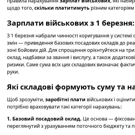
правила нарахування
зарплат військових
, які наби
щодо того,
скільки платитимуть
різним категоріям 
Зарплати військових з 1 березня
З 1 березня набрали чинності коригування у системі 
змін — приведення базових посадових окладів до реал
зоні бойових дій. Для спрощення орієнтуйтеся на тр
оклад, надбавки за звання і вислугу, а також додатков
ризики. Саме сума всіх цих складових визначає факт
руки.
Які складові формують суму та н
Щоб зрозуміти,
заробітні плати
військових і оцінити
потрібно враховувати такі категорії нарахувань:
1. Базовий посадовий оклад.
Це основа — фіксована
переглянутий з урахуванням поточного бюджету та 