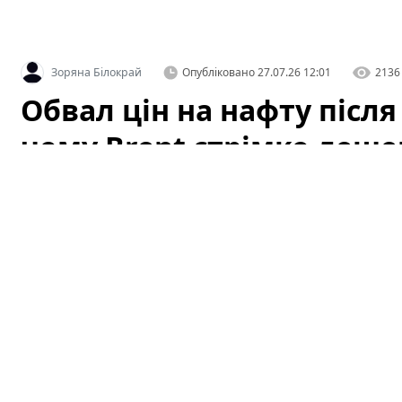
Зоряна Білокрай
Опубліковано
27.07.26 12:01
2136
Обвал цін на нафту після
чому Brent стрімко деше
атаки ДРГ у РФ
Світові котирування нафти стрімко впали після того, 
подавши ринку перший сигнал про можливу деескалац
відразу вплинув на очікування трейдерів щодо ризик
постачань тимчасово знизилися, і це спричинило різ
пояснити лише цим фактором — на котирування вплив
індикатори та геополітика у регіоні, зокрема недавні 