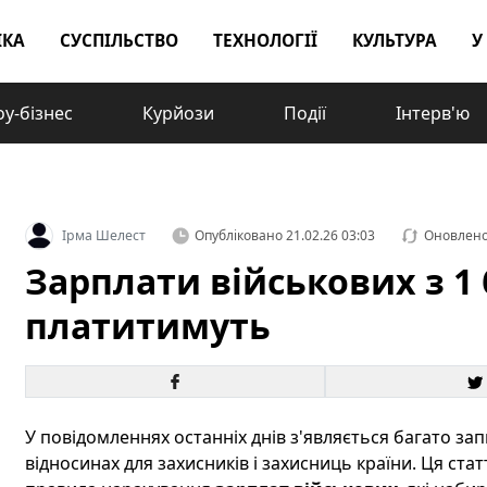
ІКА
СУСПІЛЬСТВО
ТЕХНОЛОГІЇ
КУЛЬТУРА
У
у-бізнес
Курйози
Події
Інтерв'ю
Ірма Шелест
Опубліковано
21.02.26 03:03
Оновлен
Зарплати військових з 1 
платитимуть
У повідомленнях останніх днів з'являється багато за
відносинах для захисників і захисниць країни. Ця ста