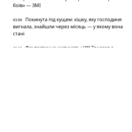
боїв» — ЗМІ
Покинута під кущем: кішку, яку господиня
03:00
вигнала, знайшли через місяць — у якому вона
стані
Фантастична живучість: VW Touareg з
03:00
України поїхав після влучення баллістичної
ракети (відео)
Астрономи вперше виявили антиматерію
02:34
поза Молочним Шляхом — вона інша, ніж
вважали (фото)
Патрульні встигли вибігти з авто перед
02:34
ударом: у Краматорську є поранений
Пожежна криза у Франції — Макрон
02:01