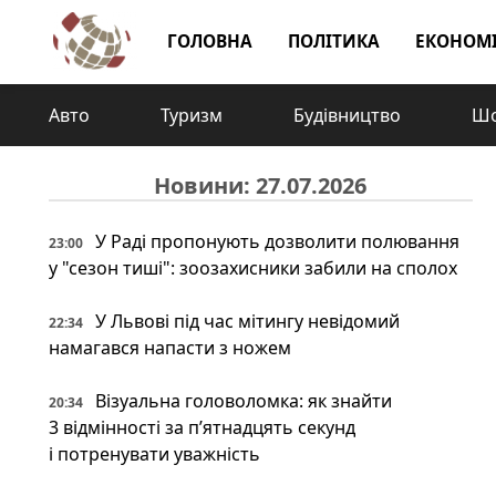
ГОЛОВНА
ПОЛІТИКА
ЕКОНОМ
Авто
Туризм
Будівництво
Шо
Новини: 27.07.2026
У Раді пропонують дозволити полювання
23:00
у "сезон тиші": зоозахисники забили на сполох
У Львові під час мітингу невідомий
22:34
намагався напасти з ножем
Візуальна головоломка: як знайти
20:34
3 відмінності за п’ятнадцять секунд
і потренувати уважність