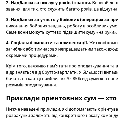
2. Надбавки за вислугу років і звання.
Вони збільш
звання; для тих, хто служить багато років, це відчутн
3. Надбавки за участь у бойових (операціях за п
виконання бойових завдань, роботу в особливих умов
Саме вони можуть суттєво підвищити суму «на руки».
4. Соціальні виплати та компенсації.
Житлові компе
загиблих або тимчасово непрацездатним також входя
окремими процедурами.
Крім того, важливо пам'ятати про оподаткування та в
відрізняється від брутто-зарплати. У більшості випад
бачать на картці приблизно 70–85% від суми «на папер
режимів оподаткування.
Приклади орієнтовних сум — хто
Нижче наведені приклади, які допомагають орієнтуват
розрахунки залежать від конкретного наказу командув