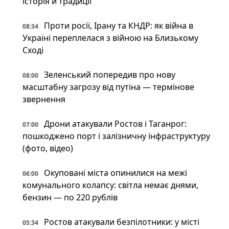
історія й традиції
Проти росії, Ірану та КНДР: як війна в
08:34
Україні переплелася з війною на Близькому
Сході
Зеленський попередив про нову
08:00
масштабну загрозу від путіна — термінове
звернення
Дрони атакували Ростов і Таганрог:
07:00
пошкоджено порт і залізничну інфраструктуру
(фото, відео)
Окуповані міста опинилися на межі
06:00
комунального колапсу: світла немає днями,
бензин — по 220 рублів
Ростов атакували безпілотники: у місті
05:34