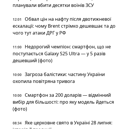
планували вбити десятки воїнів ЗСУ
Обвал цін на нафту після двотижневої
12:01
ескалації: чому Brent стрімко дешевшає та до
чого тут атаки ДРГ у РФ
Недорогий чемпіон: смартфон, що не
11:00
поступається Galaxy S25 Ultra — у 5 разів
дешевший (фото)
Загроза балістики: частину України
10:00
охопила повітряна тривога
Смартфон за 200 доларів — відмінний
10:00
вибір для більшості: про яку модель йдеться
(фото)
Яке церковне свято в Україні 28 липня:
08:34