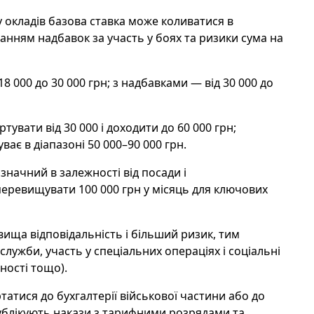
ду окладів базова ставка може коливатися в
уванням надбавок за участь у боях та ризики сума на
8 000 до 30 000 грн; з надбавками — від 30 000 до
ртувати від 30 000 і доходити до 60 000 грн;
ває в діапазоні 50 000–90 000 грн.
 значний в залежності від посади і
перевищувати 100 000 грн у місяць для ключових
ища відповідальність і більший ризик, тим
лужби, участь у спеціальних операціях і соціальні
ності тощо).
татися до бухгалтерії військової частини або до
ублікують накази з тарифними розрядами та