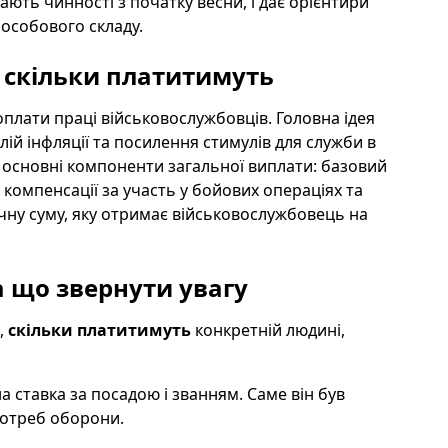
рають чинності з початку весни, і дає орієнтири
особового складу.
: скільки платитимуть
оплати праці військовослужбовців. Головна ідея
ій інфляції та посилення стимулів для служби в
и основні компоненти загальної виплати: базовий
і компенсації за участь у бойових операціях та
ичну суму, яку отримає військовослужбовець на
а що звернути увагу
,
скільки платитимуть
конкретній людині,
 ставка за посадою і званням. Саме він був
потреб оборони.