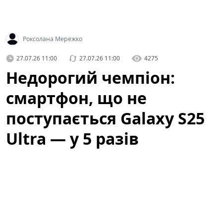
Роксолана Мережко
27.07.26 11:00
27.07.26 11:00
4275
Недорогий чемпіон:
смартфон, що не
поступається Galaxy S25
Ultra — у 5 разів
дешевший (фото)
Категорія: Технології