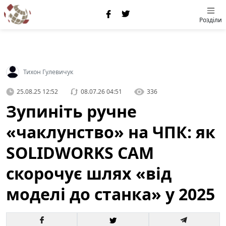
Розділи
Тихон Гулевичук
25.08.25 12:52
08.07.26 04:51
336
Зупиніть ручне
«чаклунство» на ЧПК: як
SOLIDWORKS CAM
скорочує шлях «від
моделі до станка» у 2025