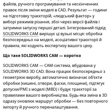
файлів, ручного програмування та нескінченних
правок після зміни моделі в CAD. Результат — години
на підготовку траєкторій, «людський фактор» у
виборі режимів різання, збої через версії файлів і
затримки запуску першої деталі. Інтегрований підхід
SOLIDWORKS CAM
вирішує ці вузькі місця: обробка
безпосередньо на моделі, асоціативні траєкторії й
правила, які кодують експертизу вашого цеху.
Що таке SOLIDWORKS CAM — коротко
SOLIDWORKS CAM — CAM-система, вбудована у
SOLIDWORKS 3D CAD. Вона працює безпосередньо з
геометрією виробу, автоматично визначає об’єкти
обробки (кишені, отвори, фаски, площини), підтягує
допуски/PMI з моделі (MBD) і будує траєкторії за
правилами вашого виробництва. Будь-яка зміна в 3D
одразу оновлює маршрут обробки — без повторного
імпорту й ручного переналаштування.