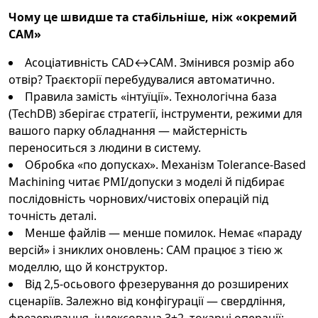
Чому це швидше та стабільніше, ніж «окремий
CAM»
Асоціативність CAD↔CAM. Змінився розмір або
отвір? Траєкторії перебудувалися автоматично.
Правила замість «інтуїції». Технологічна база
(TechDB) зберігає стратегії, інструменти, режими для
вашого парку обладнання — майстерність
переноситься з людини в систему.
Обробка «по допусках». Механізм Tolerance-Based
Machining читає PMI/допуски з моделі й підбирає
послідовність чорнових/чистовiх операцій під
точність деталі.
Менше файлів — менше помилок. Немає «параду
версій» і зниклих оновлень: CAM працює з тією ж
моделлю, що й конструктор.
Від 2,5-осьового фрезерування до розширених
сценаріїв. Залежно від конфігурації — свердління,
фрезерування, індексована 3+2, токарні операції;