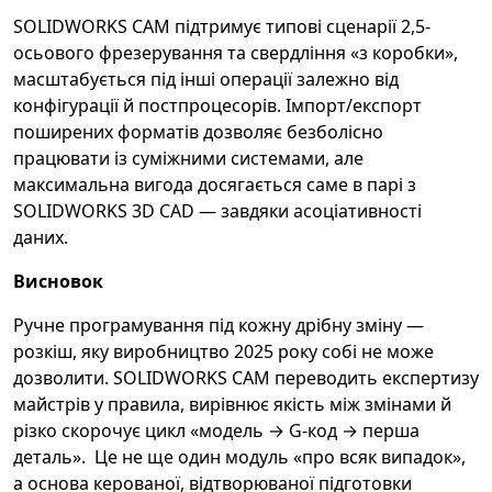
SOLIDWORKS CAM підтримує типові сценарії 2,5-
осьового фрезерування та свердління «з коробки»,
масштабується під інші операції залежно від
конфігурації й постпроцесорів. Імпорт/експорт
поширених форматів дозволяє безболісно
працювати із суміжними системами, але
максимальна вигода досягається саме в парі з
SOLIDWORKS 3D CAD — завдяки асоціативності
даних.
Висновок
Ручне програмування під кожну дрібну зміну —
розкіш, яку виробництво 2025 року собі не може
дозволити. SOLIDWORKS CAM переводить експертизу
майстрів у правила, вирівнює якість між змінами й
різко скорочує цикл «модель → G-код → перша
деталь». Це не ще один модуль «про всяк випадок»,
а основа керованої, відтворюваної підготовки