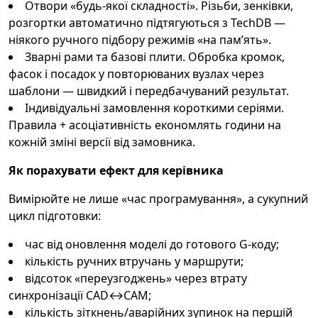
Отвори «будь-якої складності». Різьби, зенківки,
розгортки автоматично підтягуються з TechDB —
ніякого ручного підбору режимів «на пам’ять».
Зварні рами та базові плити. Обробка кромок,
фасок і посадок у повторюваних вузлах через
шаблони — швидкий і передбачуваний результат.
Індивідуальні замовлення короткими серіями.
Правила + асоціативність економлять години на
кожній зміні версії від замовника.
Як порахувати ефект для керівника
Вимірюйте не лише «час програмування», а сукупний
цикл підготовки:
час від оновлення моделі до готового G-коду;
кількість ручних втручань у маршрути;
відсоток «переузгоджень» через втрату
синхронізації CAD↔CAM;
кількість зіткнень/аварійних зупинок на першій