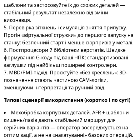
шаблони та застосовуйте їх до схожих деталей —
стабільний результат незалежно від зміни
виконавця.
Перевірка зіткнень і симуляція зняття припуску.
Прогін «віртуальної стружки» до першого запуску на
станку: безпечний старт і менше сюрпризів у металі.
Постпроцесори й бібліотеки верстатів. Швидке
формування G-коду під ваші ЧПК; стандартизовані
заглушки під найбільш поширені контролери.
MBD/PMI-підхід. Проєктуйте «без креслень»: 3D-
позначення стають частиною CAM-логіки,
зменшуючи інтерпретації та ручний ввід.
Типові сценарії використання (коротко і по суті)
Мехобробка корпусних деталей. AFR + шаблони
кишень/пазів дають стабільний маршрут для
серійних варіантів — оператор зосереджується на
оптимізації, а не на «накатуванні» базових операцій.