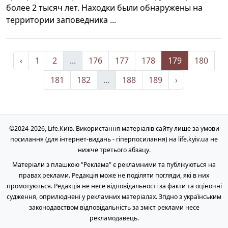
более 2 тысяч лет. Находки были обнаружены на
территории заповедника ...
‹
1
2
...
176
177
178
179
180
181
182
...
188
189
›
©2024-2026, Life.Київ. Використання матеріалів сайту лише за умови
посилання (для інтернет-видань - гіперпосилання) на life.kyiv.ua не
нижче третього абзацу.
Матеріали з плашкою "Реклама" є рекламними та публікуються на
правах реклами. Редакція може не поділяти погляди, які в них
промотуються. Редакція не несе відповідальності за факти та оціночні
судження, оприлюднені у рекламних матеріалах. Згідно з українським
законодавством відповідальність за зміст реклами несе
рекламодавець.