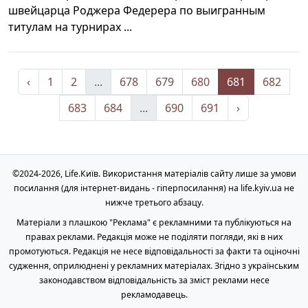
швейцарца Роджера Федерера по выигранным
титулам на турнирах ...
‹
1
2
...
678
679
680
681
682
683
684
...
690
691
›
©2024-2026, Life.Київ. Використання матеріалів сайту лише за умови
посилання (для інтернет-видань - гіперпосилання) на life.kyiv.ua не
нижче третього абзацу.
Матеріали з плашкою "Реклама" є рекламними та публікуються на
правах реклами. Редакція може не поділяти погляди, які в них
промотуються. Редакція не несе відповідальності за факти та оціночні
судження, оприлюднені у рекламних матеріалах. Згідно з українським
законодавством відповідальність за зміст реклами несе
рекламодавець.