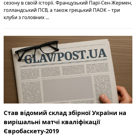
сезону в своїй історії. Французький Парі-Сен-Жермен,
голландський ПСВ, а також грецький ПАОК – три
клуби з головних ...
Став відомий склад збірної України на
вирішальні матчі кваліфікації
Євробаскету-2019