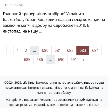
31.10.18 17:56
Головний тренер жіночої збірної України з
баскетболу Горан Бошкович назвав склад команди на
заключні матчі відбору на Євробаскет-2019. В
листопаді на нашу ...
‹
1
2
...
680
681
682
683
684
685
686
...
690
691
›
©2024-2026, Life.Київ. Використання матеріалів сайту лише за умови
посилання (для інтернет-видань - гіперпосилання) на life.kyiv.ua не
нижче третього абзацу.
Матеріали з плашкою "Реклама" є рекламними та публікуються на
правах реклами. Редакція може не поділяти погляди, які в них