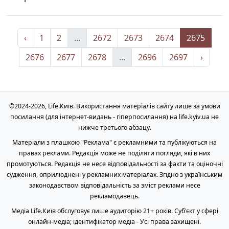
‹
1
2
...
2672
2673
2674
2675
2676
2677
2678
...
2696
2697
›
©2024-2026, Life.Київ. Використання матеріалів сайту лише за умови
посилання (для інтернет-видань - гіперпосилання) на life.kyiv.ua не
нижче третього абзацу.
Матеріали з плашкою "Реклама" є рекламними та публікуються на
правах реклами. Редакція може не поділяти погляди, які в них
промотуються. Редакція не несе відповідальності за факти та оціночні
судження, оприлюднені у рекламних матеріалах. Згідно з українським
законодавством відповідальність за зміст реклами несе
рекламодавець.
Медіа Life.Київ обслуговує лише аудиторію 21+ років. Cуб'єкт у сфері
онлайн-медіа; ідентифікатор медіа - Усі права захищені.