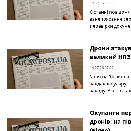
14.07.26 07:35
Останні повідомл
занепокоєння сер
перевірки докумен
Дрони атакув
великий НПЗ 
14.07.26 07:00
У ніч на 14 липня
завдавши удару 
заводу. Він розта
Окупанти пер
дронів: на п
(відео)