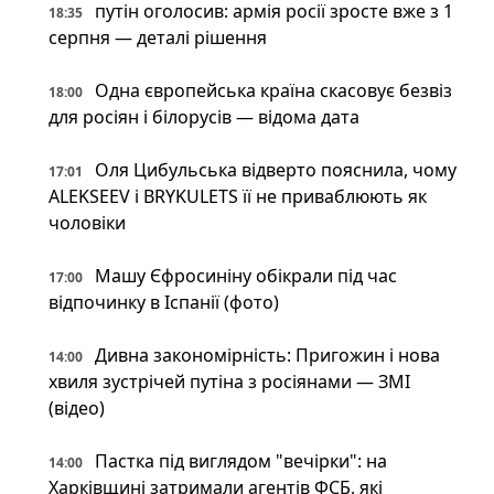
путін оголосив: армія росії зросте вже з 1
18:35
серпня — деталі рішення
Одна європейська країна скасовує безвіз
18:00
для росіян і білорусів — відома дата
Оля Цибульська відверто пояснила, чому
17:01
ALEKSEEV і BRYKULETS її не приваблюють як
чоловіки
Машу Єфросиніну обікрали під час
17:00
відпочинку в Іспанії (фото)
Дивна закономірність: Пригожин і нова
14:00
хвиля зустрічей путіна з росіянами — ЗМІ
(відео)
Пастка під виглядом "вечірки": на
14:00
Харківщині затримали агентів ФСБ, які