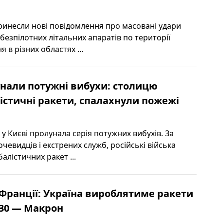
ринесли нові повідомлення про масовані удари
безпілотних літальних апаратів по території
 в різних областях ...
унали потужні вибухи: столицю
істичні ракети, спалахнули пожежі
 у Києві пролунала серія потужних вибухів. За
евидців і екстрених служб, російські війська
алістичних ракет ...
 Франції: Україна вироблятиме ракети
r-30 — Макрон