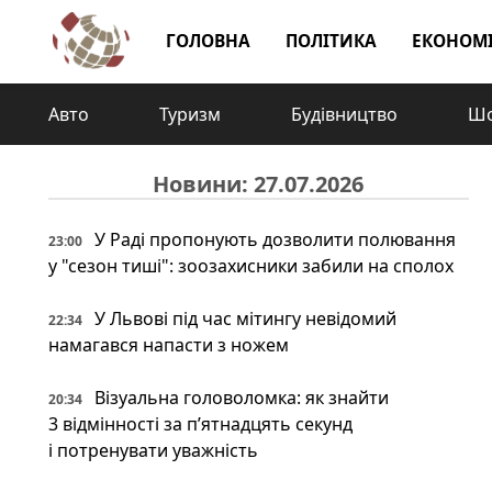
ГОЛОВНА
ПОЛІТИКА
ЕКОНОМ
Авто
Туризм
Будівництво
Шо
Новини: 27.07.2026
У Раді пропонують дозволити полювання
23:00
у "сезон тиші": зоозахисники забили на сполох
У Львові під час мітингу невідомий
22:34
намагався напасти з ножем
Візуальна головоломка: як знайти
20:34
3 відмінності за п’ятнадцять секунд
і потренувати уважність