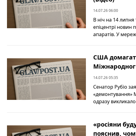
14.07.26 06:00
В ніч на 14 липн
епіцентрі новин п
апаратів. У мережі
США домагат
Міжнародного
14.07.26 05:35
Сенатор Рубіо за
«демонтування» М
одразу викликало
«росіяни буд
пояснив, чом