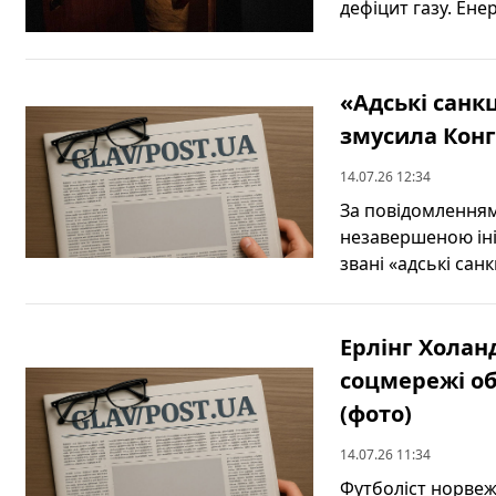
дефіцит газу. Ене
«Адські санкц
змусила Конг
14.07.26 12:34
За повідомлення
незавершеною іні
звані «адські санкц
Ерлінг Холан
соцмережі о
(фото)
14.07.26 11:34
Футболіст норвеж