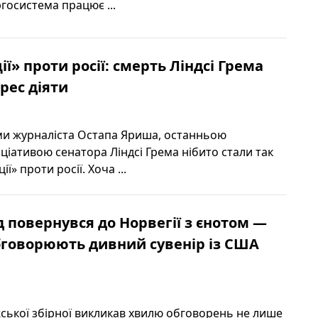
ргосистема працює ...
ії» проти росії: смерть Ліндсі Грема
рес діяти
ми журналіста Остапа Яриша, останньою
ціативою сенатора Ліндсі Грема нібито стали так
ії» проти росії. Хоча ...
д повернувся до Норвегії з єнотом —
бговорюють дивний сувенір із США
ської збірної викликав хвилю обговорень не лише