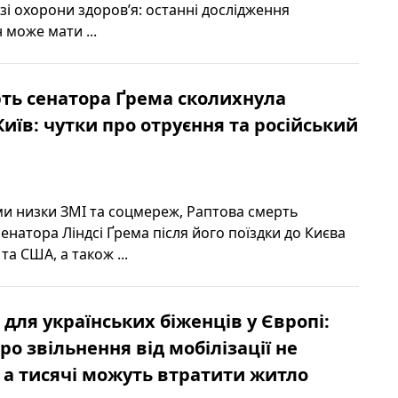
лузі охорони здоров’я: останні дослідження
 може мати ...
ть сенатора Ґрема сколихнула
Київ: чутки про отруєння та російський
и низки ЗМІ та соцмереж, Раптова смерть
натора Ліндсі Ґрема після його поїздки до Києва
та США, а також ...
 для українських біженців у Європі:
ро звільнення від мобілізації не
 а тисячі можуть втратити житло