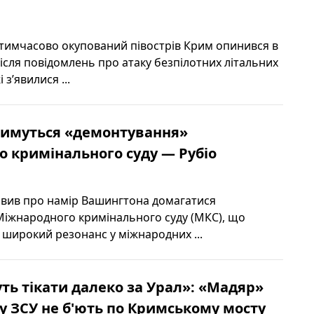
я тимчасово окупований півострів Крим опинився в
ісля повідомлень про атаку безпілотних літальних
 з’явилися ...
имуться «демонтування»
 кримінального суду — Рубіо
явив про намір Вашингтона домагатися
іжнародного кримінального суду (МКС), що
 широкий резонанс у міжнародних ...
уть тікати далеко за Урал»: «Мадяр»
у ЗСУ не б'ють по Кримському мосту