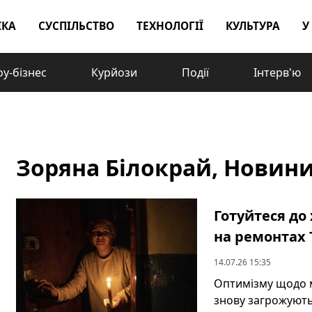
ІКА
СУСПІЛЬСТВО
ТЕХНОЛОГІЇ
КУЛЬТУРА
У
у-бізнес
Курйози
Події
Інтерв'ю
Зоряна Білокрай, Новини -
Готуйтеся до
на ремонтах 
14.07.26 15:35
Оптимізму щодо м
знову загрожують 