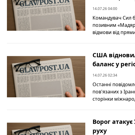
14.07.26 04:00
Командувач Сил б
позивним «Мадяр»
відмови від прямих
США відновил
баланс у регі
14.07.26 02:34
Останні повідомл
пов'язаних з Іра
сторінки міжнарод
Ворог атакує
руху