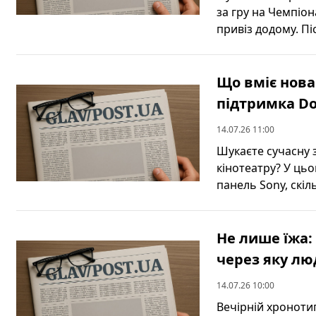
за гру на Чемпіон
привіз додому. Піс
Що вміє нова
підтримка Do
14.07.26 11:00
Шукаєте сучасну 
кінотеатру? У цьо
панель Sony, скіль
Не лише їжа:
через яку лю
14.07.26 10:00
Вечірній хронотип