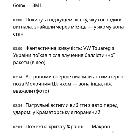
боїв» — ЗМІ
Покинута під кущем: кішку, яку господиня
03:00
вигнала, знайшли через місяць — у якому вона
стані
Фантастична живучість: VW Touareg з
03:00
України поїхав після влучення баллістичної
ракети (відео)
Астрономи вперше виявили антиматерію
02:34
поза Молочним Шляхом — вона інша, ніж
вважали (фото)
Патрульні встигли вибігти з авто перед
02:34
ударом: у Краматорську є поранений
Пожежна криза у Франції — Макрон
02:01