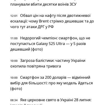
планували вбити десятки воїнів ЗСУ
Обвал цін на нафту після двотижневої
12:01
ескалації: чому Brent стрімко дешевшає та до
чого тут атаки ДРГ у РФ
Недорогий чемпіон: смартфон, що не
11:00
поступається Galaxy S25 Ultra — у 5 разів
дешевший (фото)
Загроза балістики: частину України
10:00
охопила повітряна тривога
Смартфон за 200 доларів — відмінний
10:00
вибір для більшості: про яку модель йдеться
(фото)
Яке церковне свято в Україні 28 липня:
08:34