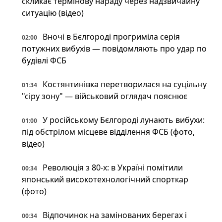
скликає термінову нараду через надзвичайну
ситуацію (відео)
Вночі в Бєлгороді прогриміла серія
02:00
потужних вибухів — повідомляють про удар по
будівлі ФСБ
Костянтинівка перетворилася на суцільну
01:34
"сіру зону" — військовий оглядач пояснює
У російському Бєлгороді лунають вибухи:
01:00
під обстрілом місцеве відділення ФСБ (фото,
відео)
Революція з 80-х: в Україні помітили
00:34
японський високотехнологічний спорткар
(фото)
Відпочинок на замінованих берегах і
00:34