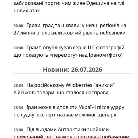
заблоковані порти: чим живе Одещина на тлі
нових атак
Грози, град та шквали: у низці регіонів на
00:00
27 липня оголосили жовтий рівень небезпеки
Трамп опублікував серію ШІ-фотографій,
00:00
що показують «перемогу» над Іраном (фото)
Новини: 26.07.2026
На російському Wildberries "зникли"
23:34
військові товари: що сталося насправді
Іран може відповісти Україні після удару
23:34
по судну: експерт назвав можливі сценарії
Під льодами Антарктики знайшли
23:00
прихований світ: науковці шоковані побаченим