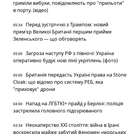
гриміли вибухи, повідомляють про "прильоти"
в порту. (відео)
Перед зустріччю з Трампом: новий
05:34
прем'єр Великої Британії першим прийме
Зеленського — що обговорять
Загроза наступу РФ з півночі: Україна
05:00
оперативно будує нові лінії укріплень (фото)
Британія передасть Україні права на Stone
05:00
Cloak: що відомо про систему РЕБ, яка
"приховує" дрони
Напад на ЛГБТКІ+ прайд у Берліні: поліція
04:00
застрелила головного підозрюваного
Неокаперство XXI століття: війна в Ірані
03:34
воскресила майже забутий феномен «морських