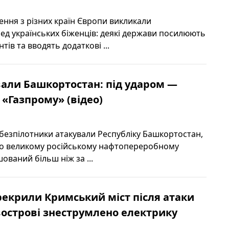
ення з різних країн Європи викликали
ед українських біженців: деякі держави посилюють
тів та вводять додаткові ...
али Башкортостан: під ударом —
«Газпрому» (відео)
 безпілотники атакували Республіку Башкортостан,
по великому російському нафтопереробному
шований більш ніж за ...
екрили Кримський міст після атаки
івострові знеструмлено електрику