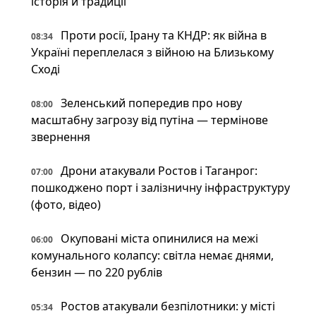
історія й традиції
Проти росії, Ірану та КНДР: як війна в
08:34
Україні переплелася з війною на Близькому
Сході
Зеленський попередив про нову
08:00
масштабну загрозу від путіна — термінове
звернення
Дрони атакували Ростов і Таганрог:
07:00
пошкоджено порт і залізничну інфраструктуру
(фото, відео)
Окуповані міста опинилися на межі
06:00
комунального колапсу: світла немає днями,
бензин — по 220 рублів
Ростов атакували безпілотники: у місті
05:34