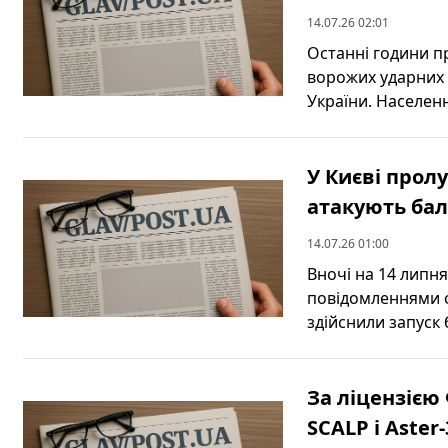
14.07.26 02:01
Останні години п
ворожих ударних 
України. Населення
У Києві прол
атакують бал
14.07.26 01:00
Вночі на 14 липня
повідомленнями оч
здійснили запуск б
За ліцензією
SCALP і Aste