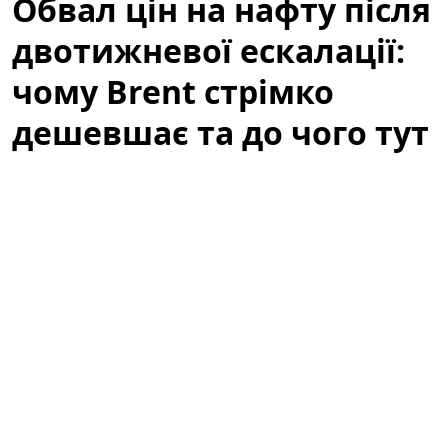
Обвал цін на нафту після
двотижневої ескалації:
чому Brent стрімко
дешевшає та до чого тут
атаки ДРГ у РФ
Світові котирування нафти стрімко впали після того,
як
США
та
Іран
утрималися від нових атак у вихідні,
подавши ринку перший сигнал про можливу
деескалацію та відновлення судноплавства. Цей
сигнал відразу вплинув на очікування трейдерів
щодо ризик-премії на ринку нафти: занепокоєння
щодо постачань тимчасово знизилися, і це
спричинило різке падіння цін на
Brent
. Проте