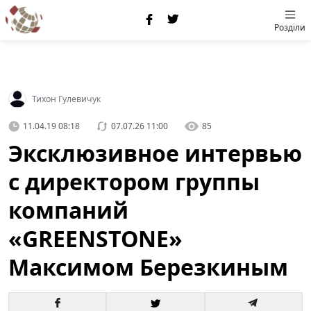
Розділи
Тихон Гулевичук
11.04.19 08:18
07.07.26 11:00
85
Эксклюзивное интервью
с директором группы
компаний
«GREENSTONE»
Максимом Березкиным