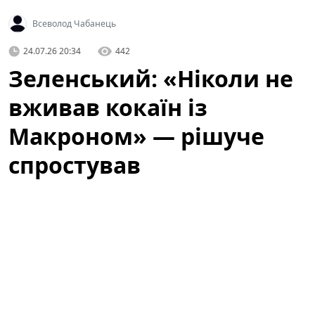
Всеволод Чабанець
24.07.26 20:34
442
Зеленський: «Ніколи не
вживав кокаїн із
Макроном» — рішуче
спростував
кремлівський фейк в
інтерв'ю з
американською
блогеркою