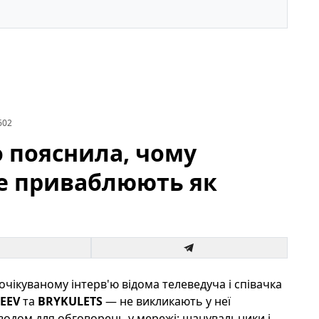
602
 пояснила, чому
 не приваблюють як
очікуваному інтерв'ю відома телеведуча і співачка
EEV
та
BRYKULETS
— не викликають у неї
водом для обговорень у мережі: шанувальники і