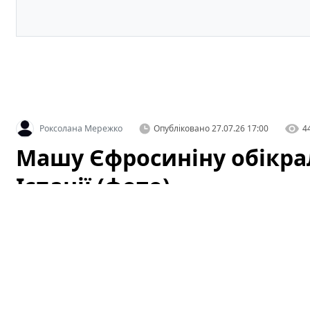
Роксолана Мережко
Опубліковано
27.07.26 17:00
4
Машу Єфросиніну обікрал
Іспанії (фото)
Українську телеведучу Марію Єфросиніну обікра
сколихнула шанувальників і змусила знову говорити п
популярних туристичних місцях. Це не перший подібн
привертає підвищену увагу медіа та користувачів со