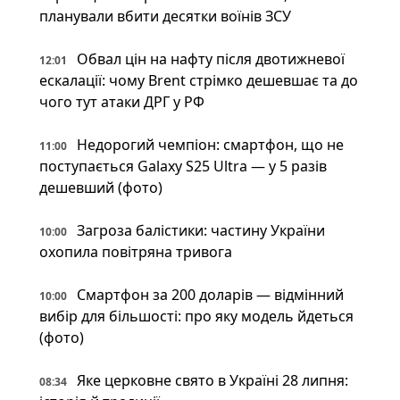
планували вбити десятки воїнів ЗСУ
Обвал цін на нафту після двотижневої
12:01
ескалації: чому Brent стрімко дешевшає та до
чого тут атаки ДРГ у РФ
Недорогий чемпіон: смартфон, що не
11:00
поступається Galaxy S25 Ultra — у 5 разів
дешевший (фото)
Загроза балістики: частину України
10:00
охопила повітряна тривога
Смартфон за 200 доларів — відмінний
10:00
вибір для більшості: про яку модель йдеться
(фото)
Яке церковне свято в Україні 28 липня:
08:34