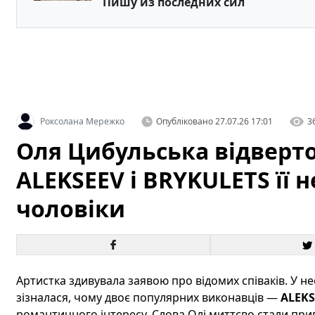
Пишу из последних сил
Роксолана Мережко
Опубліковано
27.07.26 17:01
3
Оля Цибульська відверто
ALEKSEEV і BRYKULETS її
чоловіки
Артистка здивувала заявою про відомих співаків. У не
зізналася, чому двоє популярних виконавців —
ALEKS
романтичного інтересу. Слова Олі миттєво стали при