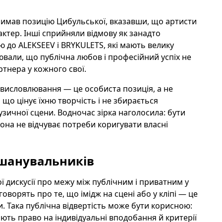
римав позицію Цибульської, вказавши, що артисти
рактер. Інші сприйняли відмову як занадто
 до ALEKSEEV і BRYKULETS, які мають велику
ювали, що публічна любов і професійний успіх не
ртнера у кожного свої.
ї висловлювання — це особиста позиція, а не
 що цінує їхню творчість і не збирається
зичної сцени. Водночас зірка наголосила: бути
вона не відчуває потреби коригувати власні
 шанувальників
 дискусії про межу між публічним і приватним у
говорять про те, що імідж на сцені або у кліпі — це
 Така публічна відвертість може бути корисною:
ають право на індивідуальні вподобання й критерії