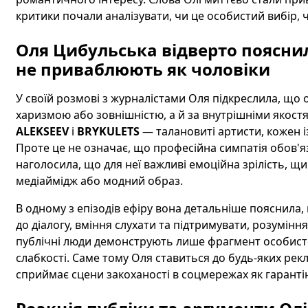
критики почали аналізувати, чи це особистий вибір, 
Оля Цибульська відверто пояснила
не приваблюють як чоловіки
У своїй розмові з журналістами Оля підкреслила, що
харизмою або зовнішністю, а й за внутрішніми якостя
ALEKSEEV
і
BRYKULETS
— талановиті артисти, кожен 
Проте це не означає, що професійна симпатія обов'я
наголосила, що для неї важливі емоційна зрілість, щир
медіаймідж або модний образ.
В одному з епізодів ефіру вона детальніше пояснила, щ
до діалогу, вміння слухати та підтримувати, розуміння
публічні люди демонструють лише фрагмент особистост
слабкості. Саме тому Оля ставиться до будь-яких ре
сприймає сцени закоханості в соцмережах як гарантію