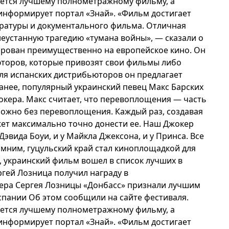
чается лучшему полнометражному фильму, а
 информирует портал «Знай». «Фильм достигает
ратуры и документального фильма. Отличная
неустанную трагедию «тумана войны», — сказали о
ирован преимущественно на европейское кино. Он
торов, которые привозят свои фильмы либо
ля испанских дистрибьюторов он предлагает
нее, популярный украинский певец Макс Барских
кера. Макс считает, что перевоплощения — часть
можно без перевоплощения. Каждый раз, создавая
ожет максимально точно донести ее. Наш Джокер
Дэвида Боуи, и у Майкла Джексона, и у Принса. Все
мним, гуцульский край стал киноплощадкой для
, украинский фильм вошел в список лучших в
ергей Лозница получил награду в
ера Сергея Лозницы «Донбасс» признали лучшим
спании Об этом сообщили на сайте фестиваля.
чается лучшему полнометражному фильму, а
 информирует портал «Знай». «Фильм достигает