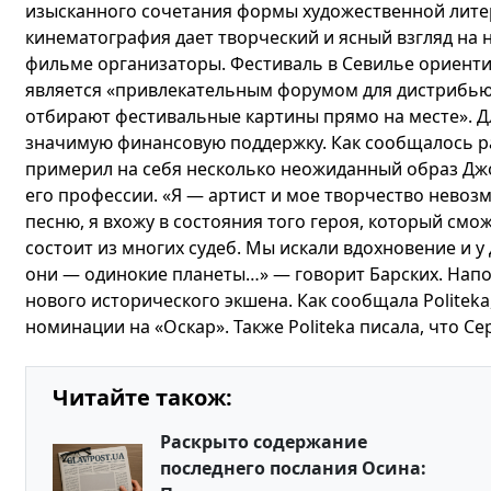
изысканного сочетания формы художественной лите
кинематография дает творческий и ясный взгляд на 
фильме организаторы. Фестиваль в Севилье ориент
является «привлекательным форумом для дистрибью
отбирают фестивальные картины прямо на месте». Д
значимую финансовую поддержку. Как сообщалось ра
примерил на себя несколько неожиданный образ Джо
его профессии. «Я — артист и мое творчество невоз
песню, я вхожу в состояния того героя, который см
состоит из многих судеб. Мы искали вдохновение и у 
они — одинокие планеты…» — говорит Барских. Напо
нового исторического экшена. Как сообщала Politeka
номинации на «Оскар». Также Politeka писала, что Се
Читайте також:
Раскрыто содержание
последнего послания Осина: