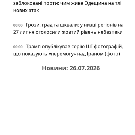
заблоковані порти: чим живе Одещина на тлі
нових атак
Грози, град та шквали: у низці регіонів на
00:00
27 липня оголосили жовтий рівень небезпеки
Трамп опублікував серію ШІ-фотографій,
00:00
що показують «перемогу» над Іраном (фото)
Новини: 26.07.2026
На російському Wildberries "зникли"
23:34
військові товари: що сталося насправді
Іран може відповісти Україні після удару
23:34
по судну: експерт назвав можливі сценарії
Під льодами Антарктики знайшли
23:00
прихований світ: науковці шоковані побаченим