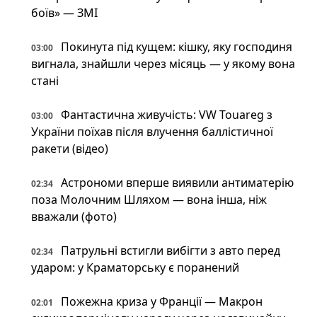
боїв» — ЗМІ
Покинута під кущем: кішку, яку господиня
03:00
вигнала, знайшли через місяць — у якому вона
стані
Фантастична живучість: VW Touareg з
03:00
України поїхав після влучення баллістичної
ракети (відео)
Астрономи вперше виявили антиматерію
02:34
поза Молочним Шляхом — вона інша, ніж
вважали (фото)
Патрульні встигли вибігти з авто перед
02:34
ударом: у Краматорську є поранений
Пожежна криза у Франції — Макрон
02:01