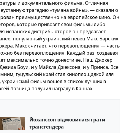
ратуры и документального фильма. Отличная
неустанную трагедию «тумана войны», — сказали о
ирован преимущественно на европейское кино. Он
торов, которые привозят свои фильмы либо
ля испанских дистрибьюторов он предлагает
нее, популярный украинский певец Макс Барских
кера. Макс считает, что перевоплощения — часть
можно без перевоплощения. Каждый раз, создавая
ожет максимально точно донести ее. Наш Джокер
Дэвида Боуи, и у Майкла Джексона, и у Принса. Все
мним, гуцульский край стал киноплощадкой для
, украинский фильм вошел в список лучших в
ргей Лозница получил награду в Каннах.
Йоханссон відмовилася грати
трансгендера