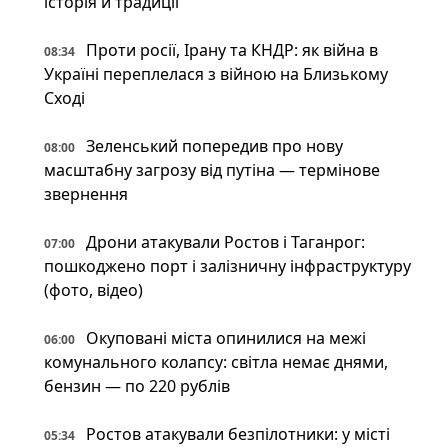
історія й традиції
Проти росії, Ірану та КНДР: як війна в
08:34
Україні переплелася з війною на Близькому
Сході
Зеленський попередив про нову
08:00
масштабну загрозу від путіна — термінове
звернення
Дрони атакували Ростов і Таганрог:
07:00
пошкоджено порт і залізничну інфраструктуру
(фото, відео)
Окуповані міста опинилися на межі
06:00
комунального колапсу: світла немає днями,
бензин — по 220 рублів
Ростов атакували безпілотники: у місті
05:34