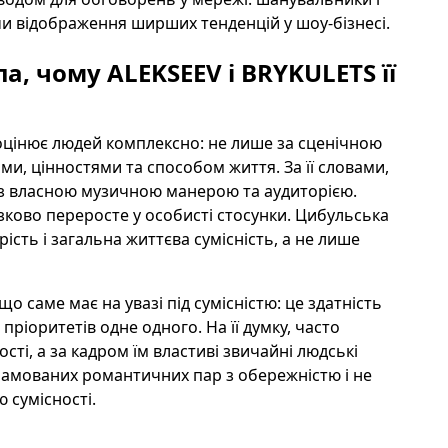
чи відображення ширших тенденцій у шоу-бізнесі.
, чому ALEKSEEV і BRYKULETS її
 оцінює людей комплексно: не лише за сценічною
ми, цінностями та способом життя. За її словами,
із власною музичною манерою та аудиторією.
зково переросте у особисті стосунки. Цибульська
ість і загальна життєва сумісність, а не лише
о саме має на увазі під сумісністю: це здатність
 пріоритетів одне одного. На її думку, часто
і, а за кадром їм властиві звичайні людські
кламованих романтичних пар з обережністю і не
 сумісності.