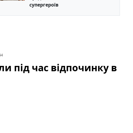
супергероїв
44
и під час відпочинку в
ли
під час рідкісної сімейної поїздки до Іспанії. Подія
ро безпеку навіть під час відпочинку в
ий випадок зі зіркою за кордоном, тому тема
цмереж.