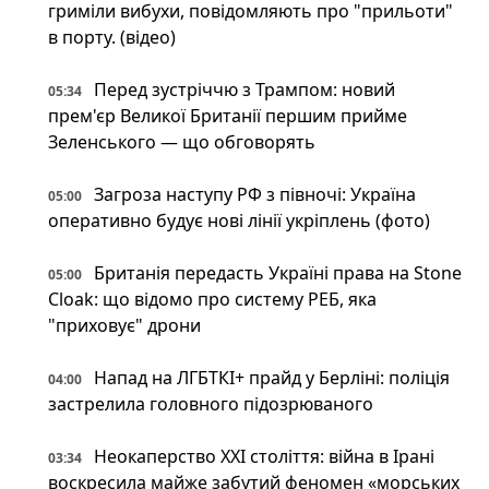
гриміли вибухи, повідомляють про "прильоти"
в порту. (відео)
Перед зустріччю з Трампом: новий
05:34
прем'єр Великої Британії першим прийме
Зеленського — що обговорять
Загроза наступу РФ з півночі: Україна
05:00
оперативно будує нові лінії укріплень (фото)
Британія передасть Україні права на Stone
05:00
Cloak: що відомо про систему РЕБ, яка
"приховує" дрони
Напад на ЛГБТКІ+ прайд у Берліні: поліція
04:00
застрелила головного підозрюваного
Неокаперство XXI століття: війна в Ірані
03:34
воскресила майже забутий феномен «морських