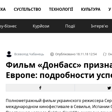
ІКА
СУСПІЛЬСТВО
ТЕХНОЛОГІЇ
КУЛЬТУРА
У
у-бізнес
Курйози
Події
Інтерв'ю
Всеволод Чабанець
Опубліковано
18.11.18 12:54
Он
Фильм «Донбасс» призн
Европе: подробности усп
Полнометражный фильм украинского режиссера Серг
международном кинофестивале в Севилье, Испании О