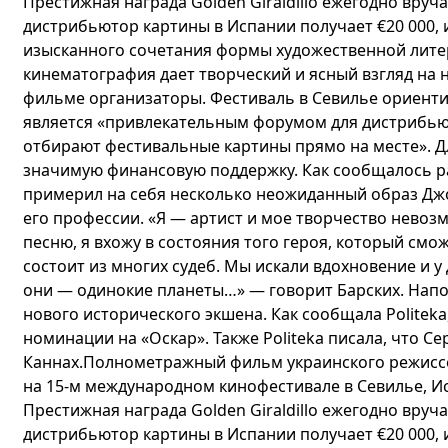
Престижная награда Golden Giraldillo ежегодно вру
дистрибьютор картины в Испании получает €20 000,
изысканного сочетания формы художественной лите
кинематография дает творческий и ясный взгляд на 
фильме организаторы. Фестиваль в Севилье ориент
является «привлекательным форумом для дистрибью
отбирают фестивальные картины прямо на месте». Д
значимую финансовую поддержку. Как сообщалось ра
примерил на себя несколько неожиданный образ Джо
его профессии. «Я — артист и мое творчество невоз
песню, я вхожу в состояния того героя, который см
состоит из многих судеб. Мы искали вдохновение и у 
они — одинокие планеты…» — говорит Барских. Напо
нового исторического экшена. Как сообщала Politeka
номинации на «Оскар». Также Politeka писала, что С
Каннах.Полнометражный фильм украинского режисс
на 15-м международном кинофестивале в Севилье, И
Престижная награда Golden Giraldillo ежегодно вру
дистрибьютор картины в Испании получает €20 000,