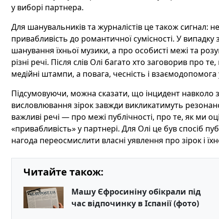
у виборі партнера.
Для шанувальників та журналістів це також сигнал: 
привабливість до романтичної сумісності. У випадку 
шанування їхньої музики, а про особисті межі та розу
різні речі. Після слів Олі багато хто заговорив про т
медійні штампи, а повага, чесність і взаємодопомога 
Підсумовуючи, можна сказати, що інцидент навколо з
висловлювання зірок завжди викликатимуть резонанс
важливі речі — про межі публічності, про те, як ми о
«привабливість» у партнері. Для Олі це був спосіб пу
нагода переосмислити власні уявлення про зірок і їх
Читайте також:
Машу Єфросиніну обікрали під
час відпочинку в Іспанії (фото)