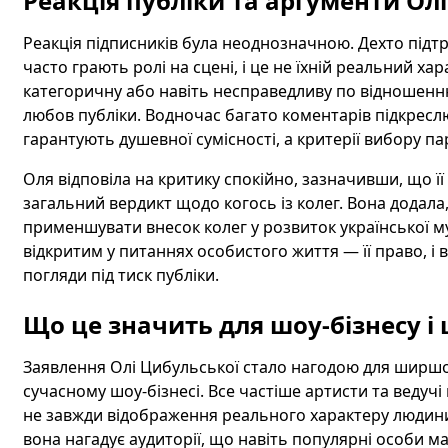
Реакція публіки та аргументи Олі
Реакція підписників була неоднозначною. Дехто підт
часто грають ролі на сцені, і це не їхній реальний ха
категоричну або навіть несправедливу по відношенню
любов публіки. Водночас багато коментарів підкресл
гарантують душевної сумісності, а критерії вибору па
Оля відповіла на критику спокійно, зазначивши, що ї
загальний вердикт щодо когось із колег. Вона додала,
применшувати внесок колег у розвиток української му
відкритим у питаннях особистого життя — її право, і 
погляди під тиск публіки.
Що це значить для шоу-бізнесу і
Заявлення Олі Цибульської стало нагодою для ширшої
сучасному шоу-бізнесі. Все частіше артисти та ведучі 
не завжди відображення реального характеру людини.
вона нагадує аудиторії, що навіть популярні особи м