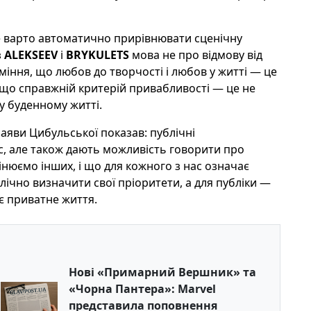
не варто автоматично прирівнювати сценічну
з
ALEKSEEV
і
BRYKULETS
мова не про відмову від
міння, що любов до творчості і любов у житті — це
е, що справжній критерій привабливості — це не
у буденному житті.
аяви Цибульської показав: публічні
, але також дають можливість говорити про
цінюємо інших, і що для кожного з нас означає
блічно визначити свої пріоритети, а для публіки —
нє приватне життя.
Нові «Примарний Вершник» та
«Чорна Пантера»: Marvel
представила поповнення