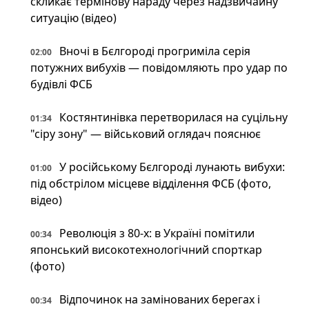
скликає термінову нараду через надзвичайну
ситуацію (відео)
Вночі в Бєлгороді прогриміла серія
02:00
потужних вибухів — повідомляють про удар по
будівлі ФСБ
Костянтинівка перетворилася на суцільну
01:34
"сіру зону" — військовий оглядач пояснює
У російському Бєлгороді лунають вибухи:
01:00
під обстрілом місцеве відділення ФСБ (фото,
відео)
Революція з 80-х: в Україні помітили
00:34
японський високотехнологічний спорткар
(фото)
Відпочинок на замінованих берегах і
00:34