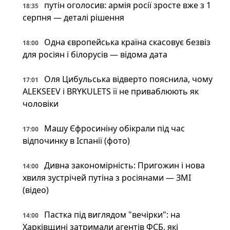
путін оголосив: армія росії зросте вже з 1
18:35
серпня — деталі рішення
Одна європейська країна скасовує безвіз
18:00
для росіян і білорусів — відома дата
Оля Цибульська відверто пояснила, чому
17:01
ALEKSEEV і BRYKULETS її не приваблюють як
чоловіки
Машу Єфросиніну обікрали під час
17:00
відпочинку в Іспанії (фото)
Дивна закономірність: Пригожин і нова
14:00
хвиля зустрічей путіна з росіянами — ЗМІ
(відео)
Пастка під виглядом "вечірки": на
14:00
Харківщині затримали агентів ФСБ, які