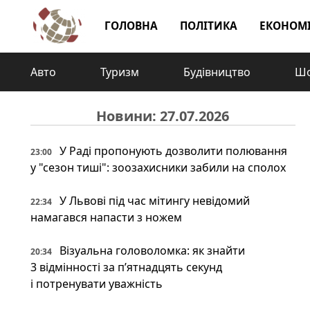
ГОЛОВНА
ПОЛІТИКА
ЕКОНОМ
Авто
Туризм
Будівництво
Шо
Новини: 27.07.2026
У Раді пропонують дозволити полювання
23:00
у "сезон тиші": зоозахисники забили на сполох
У Львові під час мітингу невідомий
22:34
намагався напасти з ножем
Візуальна головоломка: як знайти
20:34
3 відмінності за п’ятнадцять секунд
і потренувати уважність