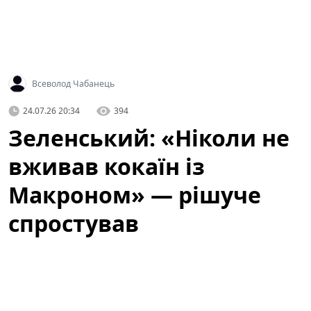
Всеволод Чабанець
24.07.26 20:34
394
Зеленський: «Ніколи не
вживав кокаїн із
Макроном» — рішуче
спростував
кремлівський фейк в
інтерв'ю з
американською