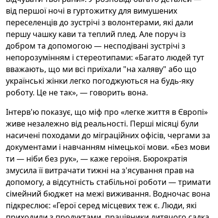
від першої ночі в гуртожитку для вимушених
переселенців до зустрічі з волонтерами, які дали
першу чашку кави та теплий плед. Але поруч із
добром та допомогою — несподівані зустрічі з
непорозумінням і стереотипами: «Багато людей тут
вважають, що ми всі приїхали "на халяву" або що
українські жінки легко погоджуються на будь-яку
роботу. Це не так», — говорить вона.
Інтерв'ю показує, що міф про «легке життя в Європі»
живе незалежно від реальності. Перші місяці були
насичені походами до міграційних офісів, чергами за
документами і навчанням німецької мови. «Без мови
ти — ніби без рук», — каже героїня. Бюрократія
змусила її витрачати тижні на з'ясування прав на
допомогу, а відсутність стабільної роботи — тримати
сімейний бюджет на межі виживання. Водночас вона
підкреслює: «Герої серед місцевих теж є. Люди, які
приходили з продуктами, працівники дитячого садка,