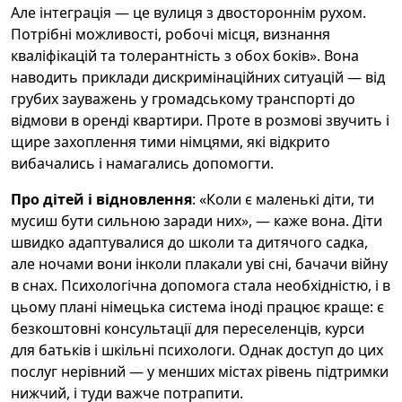
Але інтеграція — це вулиця з двостороннім рухом.
Потрібні можливості, робочі місця, визнання
кваліфікацій та толерантність з обох боків». Вона
наводить приклади дискримінаційних ситуацій — від
грубих зауважень у громадському транспорті до
відмови в оренді квартири. Проте в розмові звучить і
щире захоплення тими німцями, які відкрито
вибачались і намагались допомогти.
Про дітей і відновлення
: «Коли є маленькі діти, ти
мусиш бути сильною заради них», — каже вона. Діти
швидко адаптувалися до школи та дитячого садка,
але ночами вони інколи плакали уві сні, бачачи війну
в снах. Психологічна допомога стала необхідністю, і в
цьому плані німецька система іноді працює краще: є
безкоштовні консультації для переселенців, курси
для батьків і шкільні психологи. Однак доступ до цих
послуг нерівний — у менших містах рівень підтримки
нижчий, і туди важче потрапити.