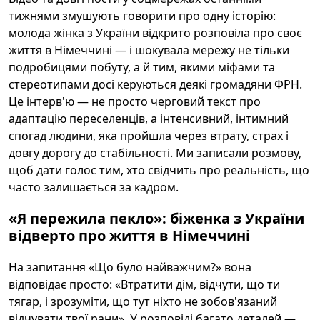
тижнями змушують говорити про одну історію:
молода жінка з України відкрито розповіла про своє
життя в Німеччині — і шокувала мережу не тільки
подробицями побуту, а й тим, якими міфами та
стереотипами досі керуються деякі громадяни ФРН.
Це інтерв'ю — не просто черговий текст про
адаптацію переселенців, а інтенсивний, інтимний
спогад людини, яка пройшла через втрату, страх і
довгу дорогу до стабільності. Ми записали розмову,
щоб дати голос тим, хто свідчить про реальність, що
часто залишається за кадром.
«Я пережила пекло»: біженка з України
відверто про життя в Німеччині
На запитання «Що було найважчим?» вона
відповідає просто: «Втратити дім, відчути, що ти
тягар, і зрозуміти, що тут ніхто не зобов'язаний
відчувати твої рани». У розповіді багато деталей —