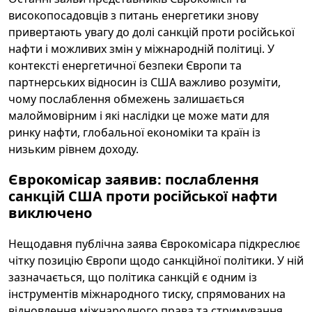
високопосадовців з питань енергетики знову
привертають увагу до долі санкцій проти російської
нафти і можливих змін у міжнародній політиці. У
контексті енергетичної безпеки Європи та
партнерських відносин із США важливо розуміти,
чому послаблення обмежень залишається
малоймовірним і які наслідки це може мати для
ринку нафти, глобальної економіки та країн із
низьким рівнем доходу.
Єврокомісар заявив: послаблення
санкцій США проти російської нафти
виключено
Нещодавня публічна заява Єврокомісара підкреслює
чітку позицію Європи щодо санкційної політики. У ній
зазначається, що політика санкцій є одним із
інструментів міжнародного тиску, спрямованих на
відновлення міжнародного права та стримування