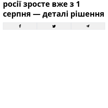
росії зросте вже з 1
серпня — деталі рішення
Офіційне оголошення кремля про збільшення
чисельності збройних сил викликало хвилю запитань
і припущень як усередині росії, так і за її межами. За
словами президента, відповідні кроки набудуть
чинності з 1 серпня, і вже згадується низка
організаційних, кадрових та фінансових рішень для
реалізації цього плану.
Це вже третє рішення про
розширення армії росії від початку року.
Зараз
важливо розібратися в деталях: кого саме
стосуватиметься збільшення, які правові механізми
задіяні та які можливі наслідки для регіону й для
світової безпеки.