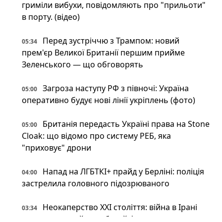
гриміли вибухи, повідомляють про "прильоти"
в порту. (відео)
Перед зустріччю з Трампом: новий
05:34
прем'єр Великої Британії першим прийме
Зеленського — що обговорять
Загроза наступу РФ з півночі: Україна
05:00
оперативно будує нові лінії укріплень (фото)
Британія передасть Україні права на Stone
05:00
Cloak: що відомо про систему РЕБ, яка
"приховує" дрони
Напад на ЛГБТКІ+ прайд у Берліні: поліція
04:00
застрелила головного підозрюваного
Неокаперство XXI століття: війна в Ірані
03:34
воскресила майже забутий феномен «морських