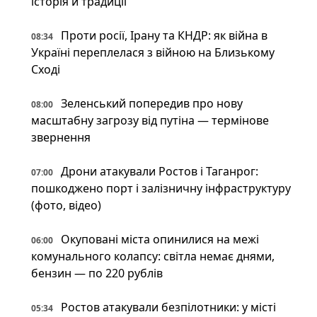
історія й традиції
Проти росії, Ірану та КНДР: як війна в
08:34
Україні переплелася з війною на Близькому
Сході
Зеленський попередив про нову
08:00
масштабну загрозу від путіна — термінове
звернення
Дрони атакували Ростов і Таганрог:
07:00
пошкоджено порт і залізничну інфраструктуру
(фото, відео)
Окуповані міста опинилися на межі
06:00
комунального колапсу: світла немає днями,
бензин — по 220 рублів
Ростов атакували безпілотники: у місті
05:34