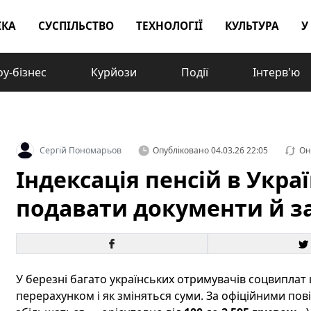
ІКА
СУСПІЛЬСТВО
ТЕХНОЛОГІЇ
КУЛЬТУРА
У
у-бізнес
Курйози
Події
Інтерв'ю
Сергій Пономарьов
Опубліковано
04.03.26 22:05
Он
Індексація пенсій в Украї
подавати документи й з
У березні багато українських отримувачів соцвиплат 
перерахунком і як зміняться суми. За офіційними по