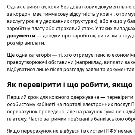
Однак є винятки, коли без додаткових документів не
за кордон, має тимчасову відсутність у країні, отрим
вислугу років у державних структурах), або якщо у баз
заробітну плату або страховий стаж. У таких випадк
документи
— довідки про заробіток, виписки з труд
розмір виплати.
Ще одна категорія — ті, хто отримує пенсію економіч
правоутворюючі обставини (наприклад, виплати за 
відбуватися лише після розгляду заяви та документал
Як перевірити і що робити, якщо
Перший крок для кожного одержувача — перевірити ро
особистому кабінеті на порталі електронних послуг 
перерахунок проведено, але на рахунок сума не наді
платежу. Часто затримки пов’язані з банківською об
Якщо перерахунок не відбувся і в системі ПФУ немає