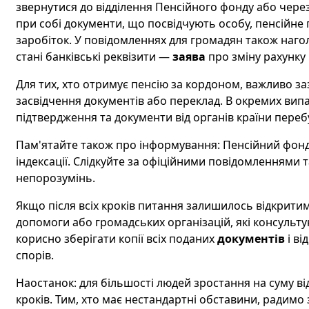
звернутися до відділення Пенсійного фонду або через
при собі документи, що посвідчують особу, пенсійне 
заробіток. У повідомленнях для громадян також наго
стані банківські реквізити —
заява
про зміну рахунку
Для тих, хто отримує пенсію за кордоном, важливо за
засвідчення документів або переклад. В окремих вип
підтвердження та документи від органів країни переб
Пам'ятайте також про інформування: Пенсійний фонд 
індексації. Слідкуйте за офіційними повідомленнями 
непорозумінь.
Якщо після всіх кроків питання залишилось відкрити
допомоги або громадських організацій, які консульт
корисно зберігати копії всіх поданих
документів
і ві
спорів.
Наостанок: для більшості людей зростання на суму ві
кроків. Тим, хто має нестандартні обставини, радимо 