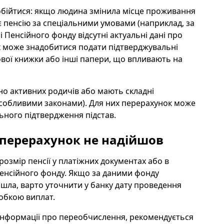
 обійтися: якщо людина змінила місце проживання
ує пенсію за спеціальними умовами (наприклад, за
і Пенсійного фонду відсутні актуальні дані про
ах може знадобитися подати підтверджувальні
ової книжки або інші папери, що впливають на
но активних родичів або мають складні
особливими законами). Для них перерахунок може
ьного підтвердження підстав.
 перерахунок не надійшов
змір пенсії у платіжних документах або в
Пенсійного фонду. Якщо за даними фонду
йшла, варто уточнити у банку дату проведення
робкою виплат.
 інформації про переобчислення, рекомендується