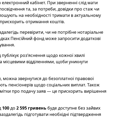
 електронний кабінет. При зверненні слід мати
посвідчення та, за потреби, довідки про стаж чи
лошують на необхідності тримати в актуальному
 прискорить отримання коштів.
здалегідь перевірити, чи не потрібне нотаріальне
адках Пенсійний фонд може запросити додаткові
ування.
публікує роз’яснення щодо кожної хвилі
та місцевими відділеннями, щоби уникнути
м, можна звернутися до безоплатної правової
ують пенсіонерів щодо соціальних виплат. Також
дмітки про подачу заяв — це прискорить вирішення
д
100
до
2 595 гривень
буде доступне без зайвих
заздалегідь підготувати необхідні підтвердження