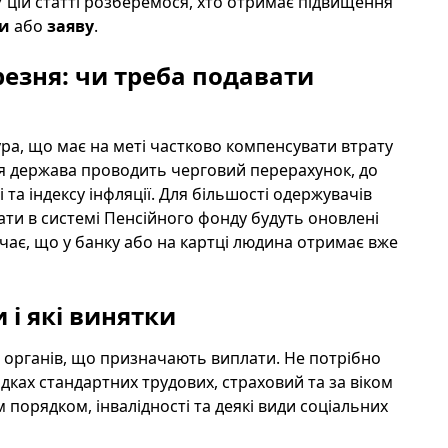
 У цій статті розберемося, хто отримає підвищення
и
або
заяву
.
ерезня: чи треба подавати
а, що має на меті частково компенсувати втрату
ня держава проводить черговий перерахунок, до
 та індексу інфляції. Для більшості одержувачів
ати в системі Пенсійного фонду будуть оновлені
ачає, що у банку або на картці людина отримає вже
 і які винятки
ю органів, що призначають виплати. Не потрібно
дках стандартних трудових, страховий та за віком
 порядком, інвалідності та деякі види соціальних