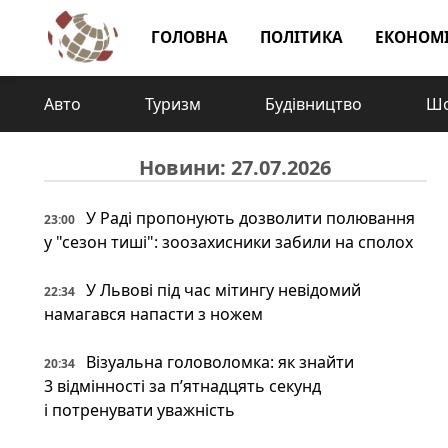
ГОЛОВНА
ПОЛІТИКА
ЕКОНОМ
Авто
Туризм
Будівництво
Шо
Новини: 27.07.2026
У Раді пропонують дозволити полювання
23:00
у "сезон тиші": зоозахисники забили на сполох
У Львові під час мітингу невідомий
22:34
намагався напасти з ножем
Візуальна головоломка: як знайти
20:34
3 відмінності за п’ятнадцять секунд
і потренувати уважність