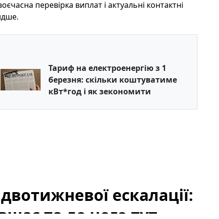
оєчасна перевірка виплат і актуальні контактні
идше.
Тариф на електроенергію з 1
березня: скільки коштуватиме
кВт*год і як зекономити
 двотижневої ескалації:
вшає та до чого тут