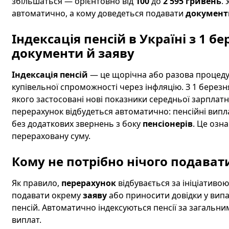
збільшаться — орієнтовно від
100
до
2 595 гривень
.
автоматично, а кому доведеться подавати
документ
Індексація пенсій в Україні з 1 б
документи й заяву
Індексація пенсій
— це щорічна або разова процедур
купівельної спроможності через інфляцію. З 1 берез
якого застосовані нові показники середньої зарплатні
перерахунок відбудеться автоматично: пенсійні випл
без додаткових звернень з боку
пенсіонерів
. Це озн
перераховану суму.
Кому не потрібно нічого подавати
Як правило,
перерахунок
відбувається за ініціативо
подавати окрему
заяву
або приносити довідки у випа
пенсій. Автоматично індексуються пенсії за загальним
виплат.