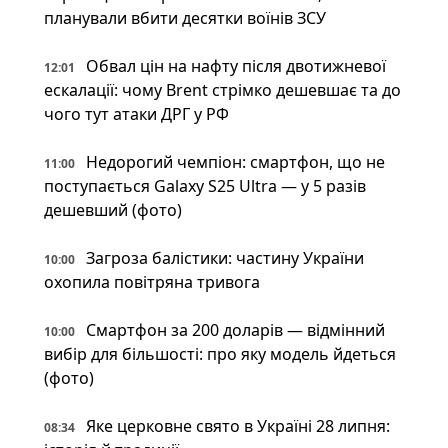
планували вбити десятки воїнів ЗСУ
Обвал цін на нафту після двотижневої
12:01
ескалації: чому Brent стрімко дешевшає та до
чого тут атаки ДРГ у РФ
Недорогий чемпіон: смартфон, що не
11:00
поступається Galaxy S25 Ultra — у 5 разів
дешевший (фото)
Загроза балістики: частину України
10:00
охопила повітряна тривога
Смартфон за 200 доларів — відмінний
10:00
вибір для більшості: про яку модель йдеться
(фото)
Яке церковне свято в Україні 28 липня:
08:34