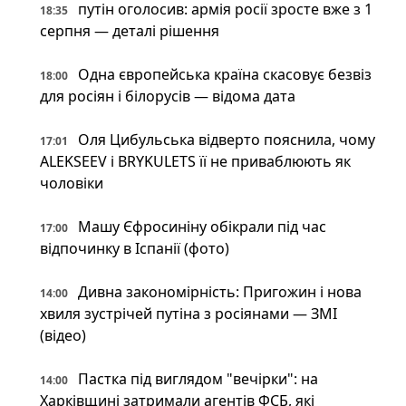
путін оголосив: армія росії зросте вже з 1
18:35
серпня — деталі рішення
Одна європейська країна скасовує безвіз
18:00
для росіян і білорусів — відома дата
Оля Цибульська відверто пояснила, чому
17:01
ALEKSEEV і BRYKULETS її не приваблюють як
чоловіки
Машу Єфросиніну обікрали під час
17:00
відпочинку в Іспанії (фото)
Дивна закономірність: Пригожин і нова
14:00
хвиля зустрічей путіна з росіянами — ЗМІ
(відео)
Пастка під виглядом "вечірки": на
14:00
Харківщині затримали агентів ФСБ, які