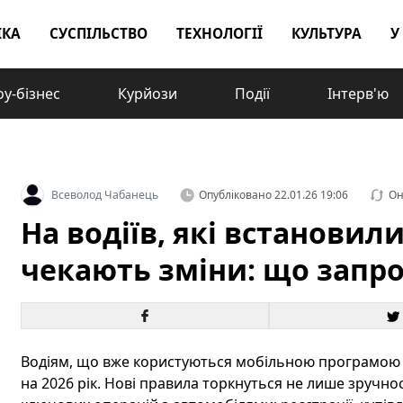
ІКА
СУСПІЛЬСТВО
ТЕХНОЛОГІЇ
КУЛЬТУРА
У
у-бізнес
Курйози
Події
Інтерв'ю
Всеволод Чабанець
Опубліковано
22.01.26 19:06
Он
На водіїв, які встановил
чекають зміни: що запро
Водіям, що вже користуються мобільною програмо
на 2026 рік. Нові правила торкнуться не лише зручн