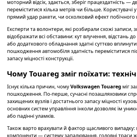
моторний відсік, здається, зберіг працездатність — дв
переміститися кілька метрів чи більше. Користувачі
прямий удар ракети, чи осколковий ефект побічного 
Експерти та волонтери, які розбирали схожі записи, з
відображати всі обставини: кут влучення, відстань до
або додаткового обладнання здатні суттєво вплинути 
пошкодження автомобіля здатність переміститися пі
запасу міцності конструкції.
Чому Touareg зміг поїхати: техні
Існує кілька причин, чому
Volkswagen Touareg
міг за
пошкодження. По-перше, сучасні позашляховики спро
захищених вузлів і достатнього запасу міцності кузов
основних систем управління інколи дозволяє їм уник
або падінні уламків.
Також варто врахувати й фактор щасливого випадку: 
компоненти — систему запалювання, головні траси 