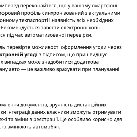
асамперед переконайтеся, що у вашому смартфоні
ифровий профіль синхронізований з актуальними
нному техпаспорті і наявність всіх необхідних
 Рекомендується завести електронні копії
ися під час автоматизованої перевірки.
ідь перевірте можливості оформлення угоди через
ктронній угоді
з підписом, що пришвидшує
их випадках може знадобитися додаткова
тану авто — це важливо врахувати при плануванні
млення документів, зручність дистанційних
яки інтеграції даних власники зможуть отримувати
жі та зміни в реєстрації. Це особливо корисно для
сто змінюють автомобілі.