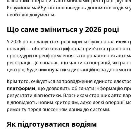
ключових операцій з автомобілями: реєстрації, купів
Розуміння майбутніх нововведень допоможе водіям у
необхідні документи.
Що саме зміниться у 2026 році
У 2026 році планується розширити функціонал
елект
новацій — обов'язкова цифрова прив'язка транспорт
процедури переоформлення та впровадження автомат
реєстрації. Це означає, що частина операцій, які ран
центрів, буде виконуватися дистанційно за допомог
Крім того, очікується запровадження єдиного електр
платформи
, що дозволить об'єднати інформацію про
результати діагностики. Власникам старіших авто вар
відповідають новим критеріям, адже деякі операції 
ремонту перед внесенням даних до системи.
Як підготуватися водіям