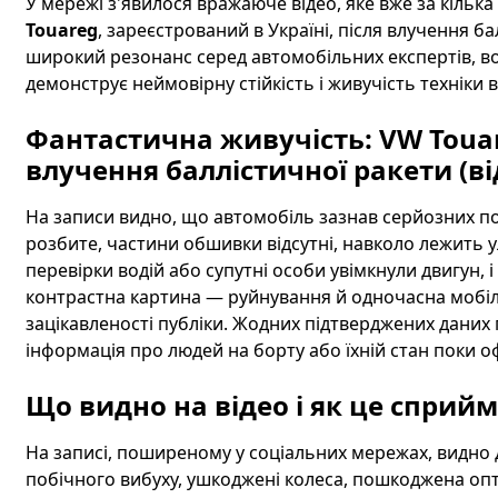
У мережі з'явилося вражаюче відео, яке вже за кілька
Touareg
, зареєстрований в Україні, після влучення ба
широкий резонанс серед автомобільних експертів, во
демонструє неймовірну стійкість і живучість техніки 
Фантастична живучість: VW Touar
влучення баллістичної ракети (ві
На записи видно, що автомобіль зазнав серйозних п
розбите, частини обшивки відсутні, навколо лежить у
перевірки водій або супутні особи увімкнули двигун, і 
контрастна картина — руйнування й одночасна мобі
зацікавленості публіки. Жодних підтверджених даних
інформація про людей на борту або їхній стан поки 
Що видно на відео і як це сприй
На записі, поширеному у соціальних мережах, видно 
побічного вибуху, ушкоджені колеса, пошкоджена оп