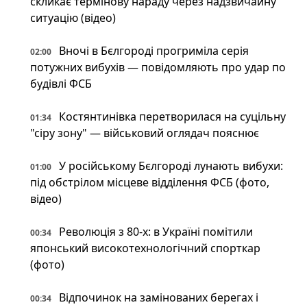
скликає термінову нараду через надзвичайну
ситуацію (відео)
Вночі в Бєлгороді прогриміла серія
02:00
потужних вибухів — повідомляють про удар по
будівлі ФСБ
Костянтинівка перетворилася на суцільну
01:34
"сіру зону" — військовий оглядач пояснює
У російському Бєлгороді лунають вибухи:
01:00
під обстрілом місцеве відділення ФСБ (фото,
відео)
Революція з 80-х: в Україні помітили
00:34
японський високотехнологічний спорткар
(фото)
Відпочинок на замінованих берегах і
00:34