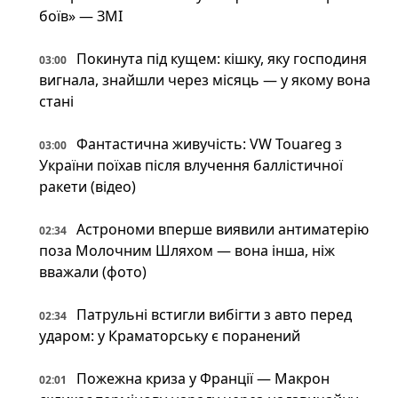
боїв» — ЗМІ
Покинута під кущем: кішку, яку господиня
03:00
вигнала, знайшли через місяць — у якому вона
стані
Фантастична живучість: VW Touareg з
03:00
України поїхав після влучення баллістичної
ракети (відео)
Астрономи вперше виявили антиматерію
02:34
поза Молочним Шляхом — вона інша, ніж
вважали (фото)
Патрульні встигли вибігти з авто перед
02:34
ударом: у Краматорську є поранений
Пожежна криза у Франції — Макрон
02:01