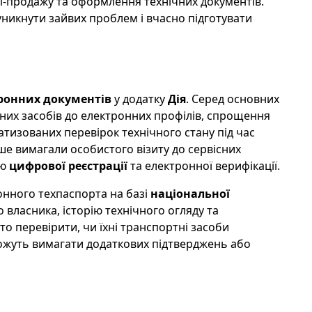
лі-продажу та оформлення технічних документів.
никнути зайвих проблем і вчасно підготувати
ронних документів
у додатку
Дія
. Серед основних
них засобів до електронних профілів, спрощення
изованих перевірок технічного стану під час
іше вимагали особистого візиту до сервісних
ою
цифрової реєстрації
та електронної верифікації.
онного техпаспорта на базі
національної
 власника, історію технічного огляду та
то перевірити, чи їхні транспортні засоби
можуть вимагати додаткових підтверджень або