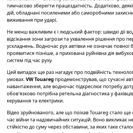
тимчасово зберегти працездатність. Додатково, дея
дій, обладнані посиленими або саморобними захисн
виживання при ударі.
Не менш важливим є і людський фактор: швидкі дії во
відсікання зони загрози та ухвалення рішення про 
ускладнень. Водночас рух автівки не означає повної
проявитися пізніше, а прихована руйнівна дія вибухо
систем під час руху.
Цей випадок ще раз нагадує про подвійність технолог
умовах.
VW Touareg
продемонстрував, що сучасні авт
навантаження, але водночас підкреслює потребу дотр
обов'язково потрібна ретельна діагностика у фахівці
керування та електрики.
Відео зруйнованого, але що поїхав Touareg стало ще
час війни та надзвичайних ситуацій. Воно викликає 
стійкістю до суму через обставини, за яких таке стал