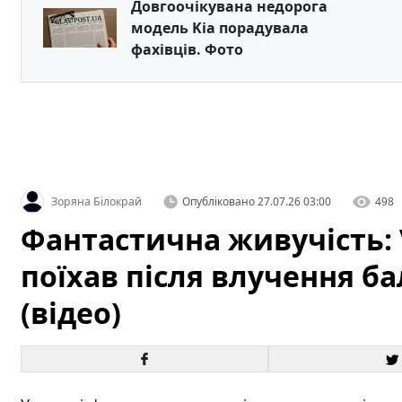
Довгоочікувана недорога
модель Kia порадувала
фахівців. Фото
Зоряна Білокрай
Опубліковано
27.07.26 03:00
498
Фантастична живучість: 
поїхав після влучення ба
(відео)