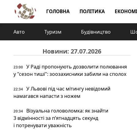
ГОЛОВНА
ПОЛІТИКА
ЕКОНОМ
Авто
Туризм
Будівництво
Шо
Новини: 27.07.2026
У Раді пропонують дозволити полювання
23:00
у "сезон тиші": зоозахисники забили на сполох
У Львові під час мітингу невідомий
22:34
намагався напасти з ножем
Візуальна головоломка: як знайти
20:34
3 відмінності за п’ятнадцять секунд
і потренувати уважність