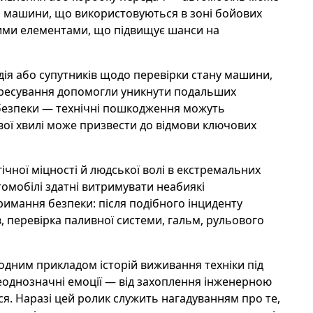
кі машини, що використовуються в зоні бойових
ими елементами, що підвищує шанси на
дія або супутників щодо перевірки стану машини,
пересування допомогли уникнути подальших
 безпеки — технічні пошкодження можуть
вої хвилі може призвести до відмови ключових
ічної міцності й людської волі в екстремальних
омобілі здатні витримувати неабиякі
имання безпеки: після подібного інциденту
в, перевірка паливної системи, гальм, рульового
 одним прикладом історій виживання техніки під
неоднозначні емоції — від захоплення інженерною
ося. Наразі цей ролик служить нагадуванням про те,