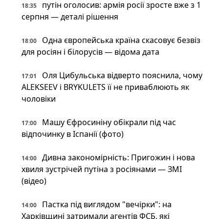
путін оголосив: армія росії зросте вже з 1
18:35
серпня — деталі рішення
Одна європейська країна скасовує безвіз
18:00
для росіян і білорусів — відома дата
Оля Цибульська відверто пояснила, чому
17:01
ALEKSEEV і BRYKULETS її не приваблюють як
чоловіки
Машу Єфросиніну обікрали під час
17:00
відпочинку в Іспанії (фото)
Дивна закономірність: Пригожин і нова
14:00
хвиля зустрічей путіна з росіянами — ЗМІ
(відео)
Пастка під виглядом "вечірки": на
14:00
Харківщині затримали агентів ФСБ, які