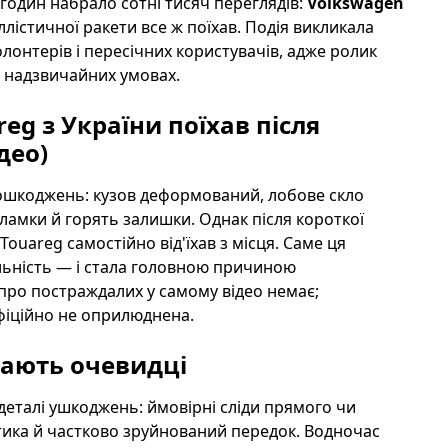
 годин набрало сотні тисяч переглядів:
Volkswagen
ллістичної ракети все ж поїхав. Подія викликала
лонтерів і пересічних користувачів, адже ролик
в надзвичайних умовах.
eg з України поїхав після
део)
ошкоджень: кузов деформований, лобове скло
ламки й горять залишки. Однак після короткої
Touareg самостійно від'їхав з місця. Саме ця
льність — і стала головною причиною
 про постраждалих у самому відео немає;
офіційно не оприлюднена.
мають очевидці
деталі ушкоджень: ймовірні сліди прямого чи
тика й частково зруйнований передок. Водночас