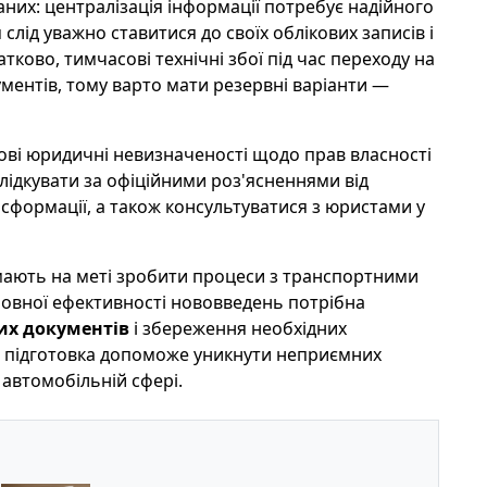
аних: централізація інформації потребує надійного
слід уважно ставитися до своїх облікових записів і
тково, тимчасові технічні збої під час переходу на
ентів, тому варто мати резервні варіанти —
ві юридичні невизначеності щодо прав власності
слідкувати за офіційними роз'ясненнями від
сформації, а також консультуватися з юристами у
і, мають на меті зробити процеси з транспортними
овної ефективності нововведень потрібна
их документів
і збереження необхідних
а підготовка допоможе уникнути неприємних
 автомобільній сфері.