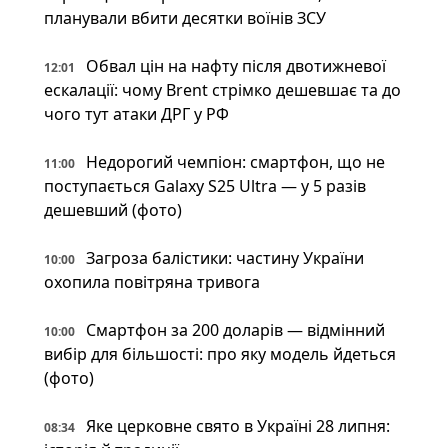
планували вбити десятки воїнів ЗСУ
Обвал цін на нафту після двотижневої
12:01
ескалації: чому Brent стрімко дешевшає та до
чого тут атаки ДРГ у РФ
Недорогий чемпіон: смартфон, що не
11:00
поступається Galaxy S25 Ultra — у 5 разів
дешевший (фото)
Загроза балістики: частину України
10:00
охопила повітряна тривога
Смартфон за 200 доларів — відмінний
10:00
вибір для більшості: про яку модель йдеться
(фото)
Яке церковне свято в Україні 28 липня:
08:34