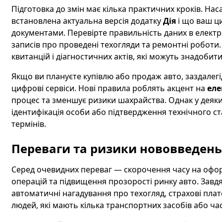
Підготовка до змін має кілька практичних кроків. Н
встановлена актуальна версія додатку
Дія
і що ваш ц
документами. Перевірте правильність даних в електро
записів про проведені техогляди та ремонтні роботи.
квитанцій і діагностичних актів, які можуть знадобит
Якщо ви плануєте купівлю або продаж авто, заздалег
цифрові сервіси. Нові правила роблять акцент на
еле
процес та зменшує ризики шахрайства. Однак у деяк
ідентифікація особи або підтвердження технічного с
термінів.
Переваги та ризики нововведень
Серед очевидних переваг — скорочення часу на офор
операцій та підвищення прозорості ринку авто. Завд
автоматичні нагадування про техогляд, страхові плате
людей, які мають кілька транспортних засобів або ча