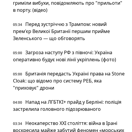
гриміли вибухи, повідомляють про "прильоти"
в порту. (відео)
Перед зустріччю з Трампом: новий
05:34
прем'єр Великої Британії першим прийме
Зеленського — що обговорять
Загроза наступу РФ з півночі: Україна
05:00
оперативно будує нові лінії укріплень (фото)
Британія передасть Україні права на Stone
05:00
Cloak: що відомо про систему РЕБ, яка
"приховує" дрони
Напад на ЛГБТКІ+ прайд у Берліні: поліція
04:00
застрелила головного підозрюваного
Неокаперство XXI століття: війна в Ірані
03:34
воскресила майже забутий феномен «морських