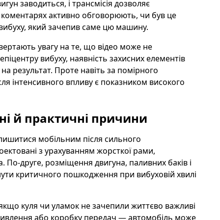
игун заводиться, і трансмісія дозволяє
 у коментарях активно обговорюють, чи був це
вибуху, який зачепив саме цю машину.
вертають увагу на те, що відео може не
 епіцентру вибуху, наявність захисних елементів
на результат. Проте навіть за помірного
сля інтенсивного впливу є показником високого
чні й практичні причини
лишитися мобільним після сильного
ектовані з урахуванням жорсткої рами,
а. По-друге, розміщення двигуна, паливних баків і
нути критичного пошкодження при вибуховій хвилі
якщо куля чи уламок не зачепили життєво важливі
живлення або коробку передач — автомобіль може