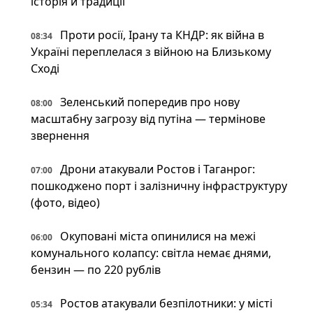
історія й традиції
Проти росії, Ірану та КНДР: як війна в
08:34
Україні переплелася з війною на Близькому
Сході
Зеленський попередив про нову
08:00
масштабну загрозу від путіна — термінове
звернення
Дрони атакували Ростов і Таганрог:
07:00
пошкоджено порт і залізничну інфраструктуру
(фото, відео)
Окуповані міста опинилися на межі
06:00
комунального колапсу: світла немає днями,
бензин — по 220 рублів
Ростов атакували безпілотники: у місті
05:34