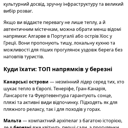
культурний досвід, зручну інфраструктуру та великий
вибір розваг.
Якщо ви віддаєте перевагу не лише теплу, а й
автентичним містечкам, можна обрати менш відомі
напрямки: Алгарве в Португалії або острів Хіос у
Греції. Вони пропонують тишу, локальну кухню та
можливості для піших прогулянок уздовж берега без
натовпів туристів.
Куди їхати: ТОП напрямків у березні
Канарські острови
— незмінний лідер серед тих, хто
шукає тепло в Європі. Тенеріфе, Гран-Канарія,
Лансароте та Фуертевентура гарантують сонце,
пляжі та активні види відпочинку. Підходять як для
пляжного релаксу, так і для походів у горах.
Мальта
— компактний архіпелаг з багатою історією,
де в
березні
вже квітнуть перші сади, а прогулянки