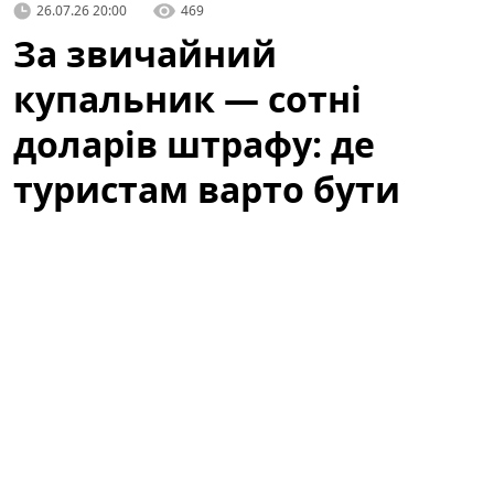
26.07.26 20:00
469
За звичайний
купальник — сотні
доларів штрафу: де
туристам варто бути
обережними
Літній відпочинок у Барселоні — це пляжі, сонце та
прогулянки узбережжям. Водночас туристів
попереджають: те, що здається звичним пляжним
виглядом, у місті може викликати неприємності.
Варто знати місцеві правила, щоб не зіпсувати собі
відпочинок через необережність або непорозуміння