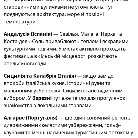
старовинними вуличками не утомлюють. Тут
поєднуються архітектура, море й помірні
температури.
Андалусія (Іспанія)
— Севілья, Малага, Нерха та
Коста-дель-Соль приваблюють теплом і яскравими
культурними подіями. У містах активно проходять
фестивалі, а в сільській місцевості розквітають
апельсинові сади.
Сицилія та Калабрія (Італія)
— якщо вам до
вподоби італійська кухня, історичні руїни та
мальовничі узбережжя, Сицилія стане відмінним
вибором. У
березні
тут вже тепло для прогулянок і
знайомства з локальними стравами.
Алгарве (Португалія)
— ще один сонячний регіон з
дивовижними скелястими узбережжями, гольф-
клубами та менш насиченим туристичним потоком у