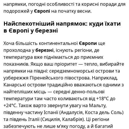
напрямки, погодні особливості та корисні поради для
подорожей у
Європі
на початку весни.
Найспекотніший напрямок: куди їхати
в Європі у березні
Хоча більшість континентальної
Європи
ще
прохолодна у
березні
, існують регіони, де
температура вже піднімається до приємних
показників. Якщо ваш пріоритет — тепло, вибирайте
напрямки на півдні: середземноморські острови та
узбережжя Піренейського півострова. Наприклад,
Канарські острови традиційно вважаються одними з
найтепліших місць — середні денно-польові
температури там часто коливаються від +18°C до
+24°C. Також варто звернути увагу на Мальту,
південну частину Іспанії (Андалусія, Коста дель Соль)
та південь Італії (Сицилія, Калабрія). Ці регіони
забезпечують не лише м’яку погоду, а й багатий