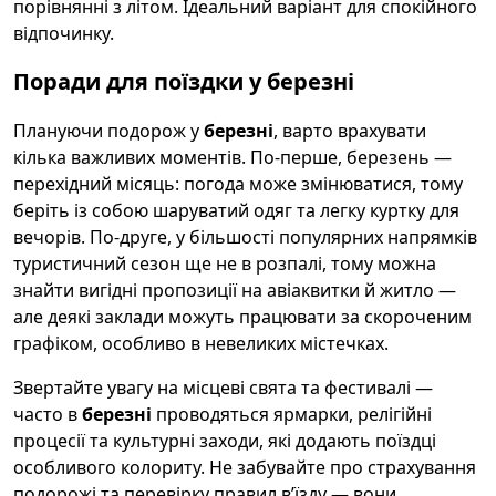
порівнянні з літом. Ідеальний варіант для спокійного
відпочинку.
Поради для поїздки у березні
Плануючи подорож у
березні
, варто врахувати
кілька важливих моментів. По-перше, березень —
перехідний місяць: погода може змінюватися, тому
беріть із собою шаруватий одяг та легку куртку для
вечорів. По-друге, у більшості популярних напрямків
туристичний сезон ще не в розпалі, тому можна
знайти вигідні пропозиції на авіаквитки й житло —
але деякі заклади можуть працювати за скороченим
графіком, особливо в невеликих містечках.
Звертайте увагу на місцеві свята та фестивалі —
часто в
березні
проводяться ярмарки, релігійні
процесії та культурні заходи, які додають поїздці
особливого колориту. Не забувайте про страхування
подорожі та перевірку правил в’їзду — вони