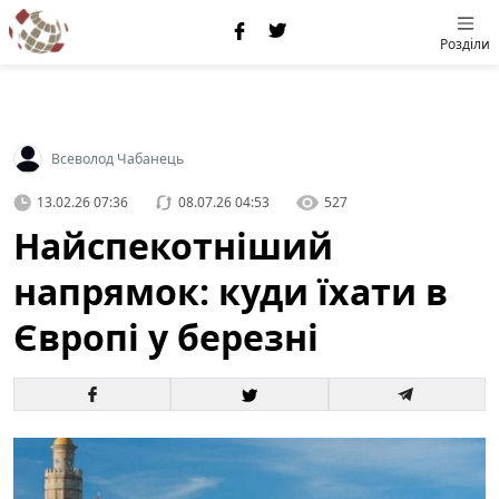
Розділи
Всеволод Чабанець
13.02.26 07:36
08.07.26 04:53
527
Найспекотніший
напрямок: куди їхати в
Європі у березні