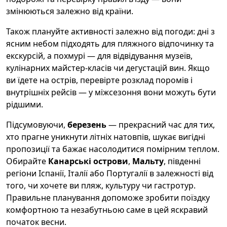
змінюються залежно від країни.
Також плануйте активності залежно від погоди: дні з
ясним небом підходять для пляжного відпочинку та
екскурсій, а похмурі — для відвідування музеїв,
кулінарних майстер-класів чи дегустацій вин. Якщо
ви їдете на острів, перевірте розклад поромів і
внутрішніх рейсів — у міжсезоння вони можуть бути
рідшими.
Підсумовуючи,
березень
— прекрасний час для тих,
хто прагне уникнути літніх натовпів, шукає вигідні
пропозиції та бажає насолодитися помірним теплом.
Обирайте
Канарські острови
,
Мальту
, південні
регіони Іспанії, Італії або Португалії в залежності від
того, чи хочете ви пляж, культуру чи гастротур.
Правильне планування допоможе зробити поїздку
комфортною та незабутньою саме в цей яскравий
початок весни.