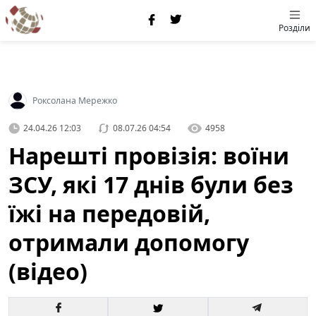
Розділи
Роксолана Мережко
24.04.26 12:03
08.07.26 04:54
4958
Нарешті провізія: воїни
ЗСУ, які 17 днів були без
їжі на передовій,
отримали допомогу
(відео)