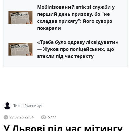
Мобілізований втік зі служби у
перший день призову, бо "не
складав присягу": його суворо
покарали
«Треба було одразу ліквідувати»
— Жуков про поліцейських, що
втекли під час теракту
Тихон Гулевичук
27.07.26 22:34
5777
У Львові під час мітингу