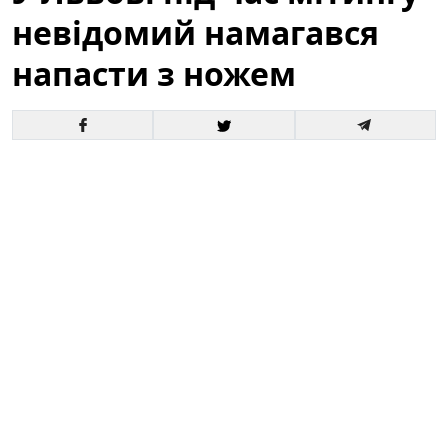
невідомий намагався
напасти з ножем
У центрі Львова під час масової акції громадян
сталася тривожна подія: невідомий чоловік
спробував напасти на учасників з ножем. За
свідченнями очевидців, оперативна реакція самих
людей, які перебували поруч, допомогла запобігти
жахливим наслідкам. Подія відбулася на відкритому
майданчику, де зібралися сотні людей — це
викликало підвищену увагу поліції та медичних
служб.
У Львові під час мітингу невідомий
намагався напасти з ножем