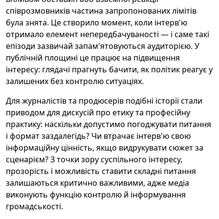
співрозмовників частина запропонованих лімітів
була знята. Це створило момент, коли інтерв'ю
отримало елемент непередбачуваності — і саме такі
епізоди зазвичай запам'ятовуються аудиторією. У
публічній площині це працює на підвищення
інтересу: глядачі прагнуть бачити, як політик реагує у
залишених без контролю ситуаціях.
Для журналістів та продюсерів подібні історії стали
приводом для дискусій про етику та професійну
практику: наскільки допустимо погоджувати питання
і формат заздалегідь? Чи втрачає інтерв'ю свою
інформаційну цінність, якщо видрукувати сюжет за
сценарієм? З точки зору суспільного інтересу,
прозорість і можливість ставити складні питання
залишаються критично важливими, адже медіа
виконують функцію контролю й інформування
громадськості.