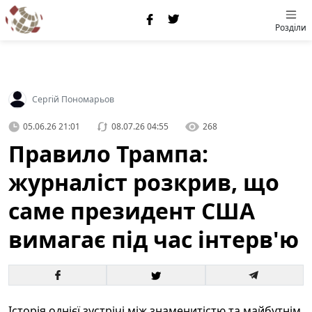
Розділи
Сергій Пономарьов
05.06.26 21:01
08.07.26 04:55
268
Правило Трампа:
журналіст розкрив, що
саме президент США
вимагає під час інтерв'ю
Історія однієї зустрічі між знаменитістю та майбутнім