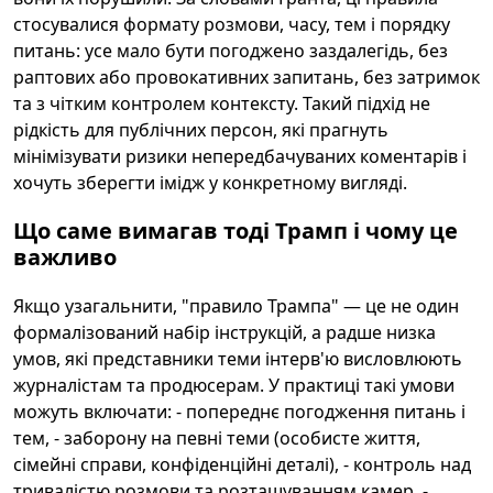
стосувалися формату розмови, часу, тем і порядку
питань: усе мало бути погоджено заздалегідь, без
раптових або провокативних запитань, без затримок
та з чітким контролем контексту. Такий підхід не
рідкість для публічних персон, які прагнуть
мінімізувати ризики непередбачуваних коментарів і
хочуть зберегти імідж у конкретному вигляді.
Що саме вимагав тоді Трамп і чому це
важливо
Якщо узагальнити, "правило Трампа" — це не один
формалізований набір інструкцій, а радше низка
умов, які представники теми інтерв'ю висловлюють
журналістам та продюсерам. У практиці такі умови
можуть включати: - попереднє погодження питань і
тем, - заборону на певні теми (особисте життя,
сімейні справи, конфіденційні деталі), - контроль над
тривалістю розмови та розташуванням камер, -