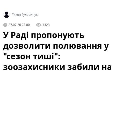
Тихон Гулевичук
27.07.26 23:00
4323
У Раді пропонують
дозволити полювання у
"сезон тиші":
зоозахисники забили на
сполох
У Раді зареєстрували законопроєкт про
полювання як «відпочинок». UAnimals закликає