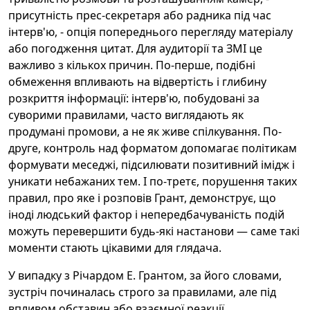
присутність прес-секретаря або радника під час
інтерв'ю, - опція попереднього перегляду матеріалу
або погодження цитат. Для аудиторії та ЗМІ це
важливо з кількох причин. По-перше, подібні
обмеження впливають на відвертість і глибину
розкриття інформації: інтерв'ю, побудовані за
суворими правилами, часто виглядають як
продумані промови, а не як живе спілкування. По-
друге, контроль над форматом допомагає політикам
формувати меседжі, підсилювати позитивний імідж і
уникати небажаних тем. І по-третє, порушення таких
правил, про яке і розповів Грант, демонструє, що
іноді людський фактор і непередбачуваність подій
можуть перевершити будь-які настанови — саме такі
моменти стають цікавими для глядача.
У випадку з Річардом Е. Грантом, за його словами,
зустріч починалась строго за правилами, але під
впливом обставин або взаємної реакції