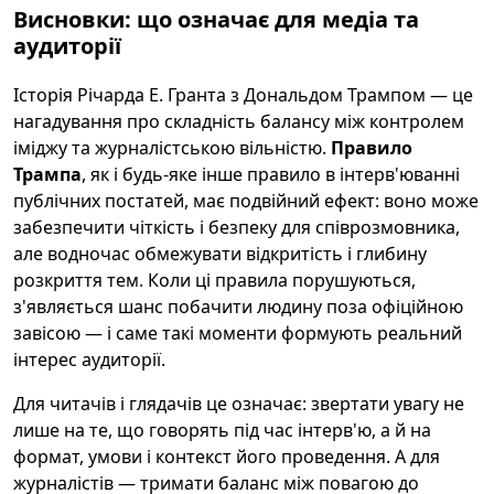
Висновки: що означає для медіа та
аудиторії
Історія Річарда Е. Гранта з Дональдом Трампом — це
нагадування про складність балансу між контролем
іміджу та журналістською вільністю.
Правило
Трампа
, як і будь-яке інше правило в інтерв'юванні
публічних постатей, має подвійний ефект: воно може
забезпечити чіткість і безпеку для співрозмовника,
але водночас обмежувати відкритість і глибину
розкриття тем. Коли ці правила порушуються,
з'являється шанс побачити людину поза офіційною
завісою — і саме такі моменти формують реальний
інтерес аудиторії.
Для читачів і глядачів це означає: звертати увагу не
лише на те, що говорять під час інтерв'ю, а й на
формат, умови і контекст його проведення. А для
журналістів — тримати баланс між повагою до