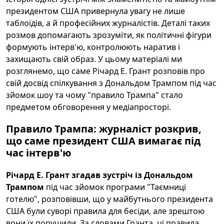
президентом США привернула увагу не лише
таблоїдів, а й професійних журналістів. Деталі таких
розмов допомагають зрозуміти, як політичні фігури
формують інтерв'ю, контролюють наратив і
захищають свій образ. У цьому матеріалі ми
розглянемо, що саме Річард Е. Грант розповів про
свій досвід спілкування з Дональдом Трампом під час
зйомок шоу та чому "правило Трампа" стало
предметом обговорення у медіапросторі.
Правило Трампа: журналіст розкрив,
що саме президент США вимагає під
час інтерв'ю
Річард Е. Грант згадав зустріч із Дональдом
Трампом
під час зйомок програми "Таємниці
готелю", розповівши, що у майбутнього президента
США були суворі правила для бесіди, але зрештою
вони їх порушили. За словами Гранта, ці правила