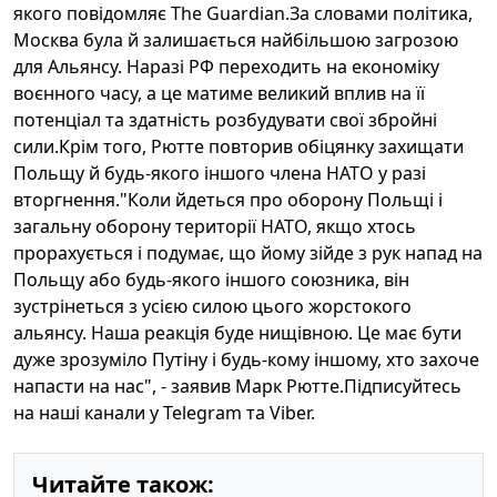
якого повідомляє The Guardian.За словами політика,
Москва була й залишається найбільшою загрозою
для Альянсу. Наразі РФ переходить на економіку
воєнного часу, а це матиме великий вплив на її
потенціал та здатність розбудувати свої збройні
сили.Крім того, Рютте повторив обіцянку захищати
Польщу й будь-якого іншого члена НАТО у разі
вторгнення."Коли йдеться про оборону Польщі і
загальну оборону території НАТО, якщо хтось
прорахується і подумає, що йому зійде з рук напад на
Польщу або будь-якого іншого союзника, він
зустрінеться з усією силою цього жорстокого
альянсу. Наша реакція буде нищівною. Це має бути
дуже зрозуміло Путіну і будь-кому іншому, хто захоче
напасти на нас", - заявив Марк Рютте.Підписуйтесь
на наші канали у Telegram та Viber.
Читайте також: