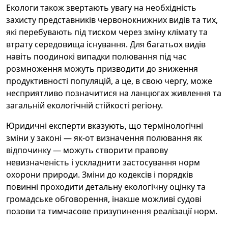
Екологи також звертають увагу на необхідність
захисту представників червонокнижних видів та тих,
які перебувають під тиском через зміну клімату та
втрату середовища існування. Для багатьох видів
навіть поодинокі випадки полювання під час
розмноження можуть призводити до зниження
продуктивності популяцій, а це, в свою чергу, може
несприятливо позначитися на ланцюгах живлення та
загальній екологічній стійкості регіону.
Юридичні експерти вказують, що термінологічні
зміни у законі — як-от визначення полювання як
відпочинку — можуть створити правову
невизначеність і ускладнити застосування норм
охорони природи. Зміни до кодексів і порядків
повинні проходити детальну екологічну оцінку та
громадське обговорення, інакше можливі судові
позови та тимчасове призупинення реалізації норм.