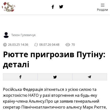
Розділи
Тихон Гулевичук
26.03.25 14:36
08.07.26 04:48
70
Рютте пригрозив Путіну:
деталі
Російська Федерація зіткнеться з усією силою та
жорстокістю НАТО у разі вторгнення на будь-яку
країну-члена Альянсу.Про це заявив генеральний
секретар Північноатлантичного альянсу Марк Рютте,