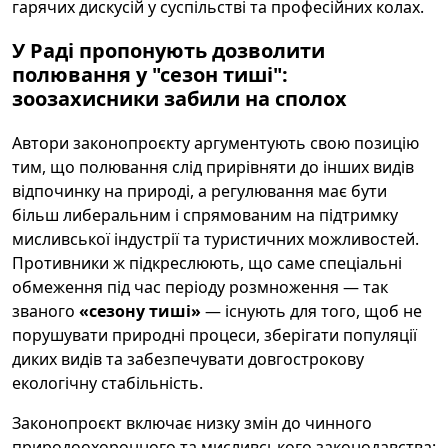
гарячих дискусій у суспільстві та професійних колах.
У Раді пропонують дозволити
полювання у "сезон тиші":
зоозахисники забили на сполох
Автори законопроєкту аргументують свою позицію
тим, що полювання слід прирівняти до інших видів
відпочинку на природі, а регулювання має бути
більш либеральним і спрямованим на підтримку
мисливської індустрії та туристичних можливостей.
Противники ж підкреслюють, що саме спеціальні
обмеження під час періоду розмноження — так
званого
«сезону тиші»
— існують для того, щоб не
порушувати природні процеси, зберігати популяції
диких видів та забезпечувати довгострокову
екологічну стабільність.
Законопроєкт включає низку змін до чинного
природоохоронного та мисливського законодавства: