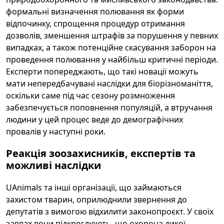
формальні визначення полювання як форми
відпочинку, спрощення процедур отримання
дозволів, зменшення штрафів за порушення у певних
випадках, а також потенційне скасування заборон на
проведення полювання у найбільш критичні періоди.
Експерти попереджають, що такі новації можуть
мати непередбачувані наслідки для біорізноманіття,
оскільки саме під час сезону розмноження
забезпечується поповнення популяцій, а втручання
людини у цей процес веде до демографічних
провалів у наступні роки.
Реакція зоозахисників, експертів та
можливі наслідки
UAnimals та інші організації, що займаються
захистом тварин, оприлюднили звернення до
депутатів з вимогою відхилити законопроєкт. У своїх
заявах вони підкреслюють, що охорона дикої