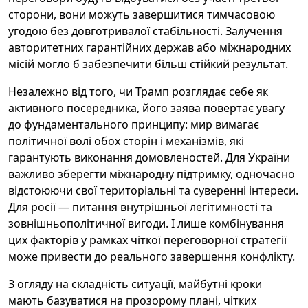
сторони, вони можуть завершитися тимчасовою
угодою без довготривалої стабільності. Залучення
авторитетних гарантійних держав або міжнародних
місій могло б забезпечити більш стійкий результат.
Незалежно від того, чи Трамп розглядає себе як
активного посередника, його заява повертає увагу
до фундаментального принципу: мир вимагає
політичної волі обох сторін і механізмів, які
гарантують виконання домовленостей. Для України
важливо зберегти міжнародну підтримку, одночасно
відстоюючи свої територіальні та суверенні інтереси.
Для росії — питання внутрішньої легітимності та
зовнішньополітичної вигоди. І лише комбінування
цих факторів у рамках чіткої переговорної стратегії
може привести до реального завершення конфлікту.
З огляду на складність ситуації, майбутні кроки
мають базуватися на прозорому плані, чітких