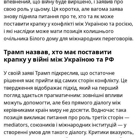
впевнений, що війну буде вирішено, і заявив про
свою роль у цьому. Ця коротка, але вагома заява
знову підняла питання про те, хто та як може
поставити крапку у конфлікті між Україною та росією,
і які наслідки може мати позиція колишнього
очільника Білого дому для міжнародних переговорів.
Трамп назвав, хто має поставити
крапку у війні між Україною та РФ
У своїй заяві Трамп підкреслив, що остаточне
рішення має прийти від самих сторін конфлікту. Це
твердження відображає підхід, який на перший
погляд здається прагматичним: зовнішні впливи
можуть допомогти, але без прямого діалогу між
керівниками країн миру не досягти. Водночас така
позиція викликає питання про роль третіх сторін —
mediators, союзників і міжнародних інституцій — у
створенні умов для такого діалогу. Критики вказують,