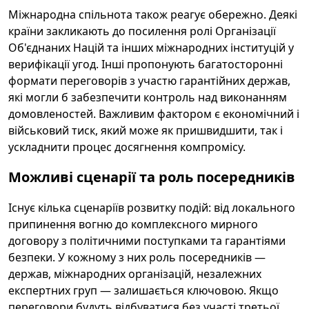
Міжнародна спільнота також реагує обережно. Деякі
країни закликають до посилення ролі Організації
Об'єднаних Націй та інших міжнародних інституцій у
верифікації угод. Інші пропонують багатосторонні
формати переговорів з участю гарантійних держав,
які могли б забезпечити контроль над виконанням
домовленостей. Важливим фактором є економічний і
військовий тиск, який може як пришвидшити, так і
ускладнити процес досягнення компромісу.
Можливі сценарії та роль посередників
Існує кілька сценаріїв розвитку подій: від локального
припинення вогню до комплексного мирного
договору з політичними поступками та гарантіями
безпеки. У кожному з них роль посередників —
держав, міжнародних організацій, незалежних
експертних груп — залишається ключовою. Якщо
переговори будуть відбуватися без участі третьої