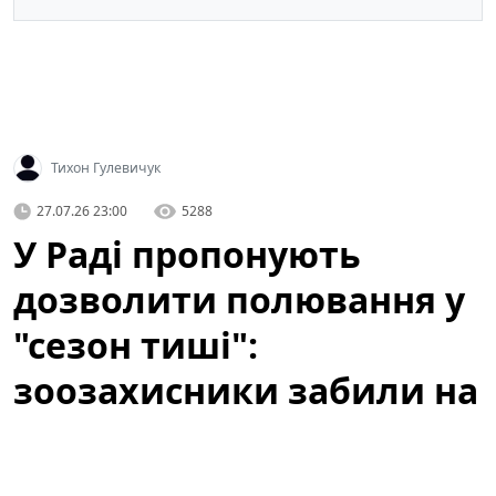
Тихон Гулевичук
27.07.26 23:00
5288
У Раді пропонують
дозволити полювання у
"сезон тиші":
зоозахисники забили на
сполох