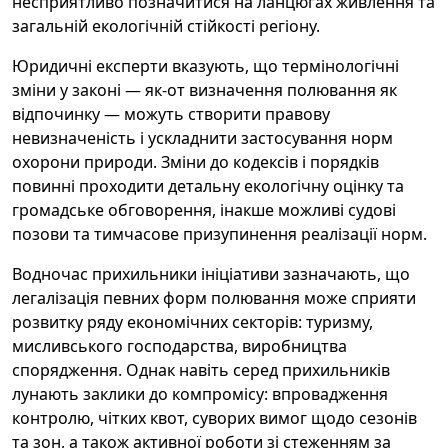
несприятливо позначитися на ланцюгах живлення та
загальній екологічній стійкості регіону.
Юридичні експерти вказують, що термінологічні
зміни у законі — як-от визначення полювання як
відпочинку — можуть створити правову
невизначеність і ускладнити застосування норм
охорони природи. Зміни до кодексів і порядків
повинні проходити детальну екологічну оцінку та
громадське обговорення, інакше можливі судові
позови та тимчасове призупинення реалізації норм.
Водночас прихильники ініціативи зазначають, що
легалізація певних форм полювання може сприяти
розвитку ряду економічних секторів: туризму,
мисливського господарства, виробництва
спорядження. Однак навіть серед прихильників
лунають заклики до компромісу: впровадження
контролю, чітких квот, суворих вимог щодо сезонів
та зон, а також активної роботи зі стеженням за