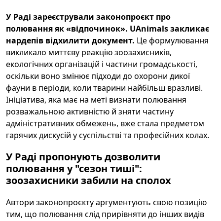
У Раді зареєстрували законопроєкт про
полювання як «відпочинок». UAnimals закликає
нардепів відхилити документ.
Це формулювання
викликало миттєву реакцію зоозахисників,
екологічних організацій і частини громадськості,
оскільки воно змінює підходи до охорони дикої
фауни в періоди, коли тварини найбільш вразливі.
Ініціатива, яка має на меті визнати полювання
розважальною активністю й зняти частину
адміністративних обмежень, вже стала предметом
гарячих дискусій у суспільстві та професійних колах.
У Раді пропонують дозволити
полювання у "сезон тиші":
зоозахисники забили на сполох
Автори законопроєкту аргументують свою позицію
тим, що полювання слід прирівняти до інших видів