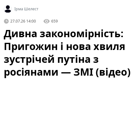
Ірма Шелест
27.07.26 14:00
659
Дивна закономірність:
Пригожин і нова хвиля
зустрічей путіна з
росіянами — ЗМІ (відео)
Нове відео, на якому президент росії володимир
путін коротко спілкується з молоддю в Санкт-
Петербурзі, знову привернуло увагу ЗМІ та
аналітиків. На ролику видно, як люди торкаються до
президента, вигукують побажання та тиснуть руки —