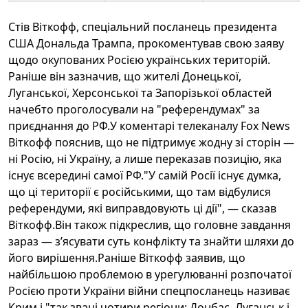
Стів Віткофф, спеціальний посланець президента
США Дональда Трампа, прокоментував свою заяву
щодо окупованих Росією українських територій.
Раніше він зазначив, що жителі Донецької,
Луганської, Херсонської та Запорізької областей
начебто проголосували на "референдумах" за
приєднання до РФ.У коментарі телеканалу Fox News
Віткофф пояснив, що не підтримує жодну зі сторін —
ні Росію, ні Україну, а лише переказав позицію, яка
існує всередині самої РФ."У самій Росії існує думка,
що ці території є російськими, що там відбулися
референдуми, які виправдовують ці дії", — сказав
Віткофф.Він також підкреслив, що головне завдання
зараз — з’ясувати суть конфлікту та знайти шляхи до
його вирішення.Раніше Віткофф заявив, що
найбільшою проблемою в урегулюванні розпочатої
Росією проти України війни спецпосланець називає
Крим і "так звані чотири регіони: Донбас, Луганськ і