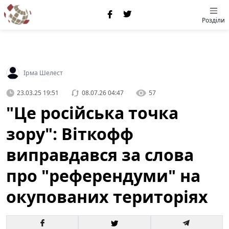
Розділи
Ірма Шелест
23.03.25 19:51
08.07.26 04:47
57
"Це російська точка
зору": Віткофф
виправдався за слова
про "референдуми" на
окупованих територіях