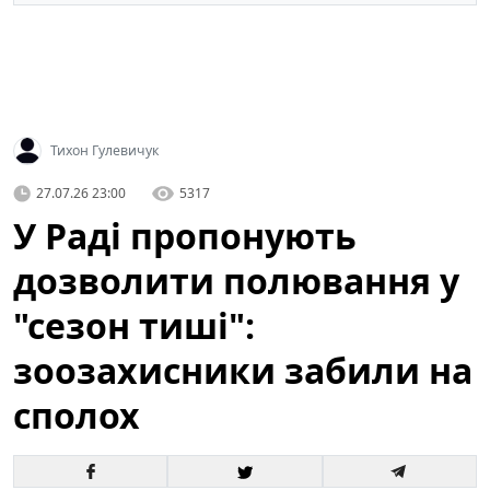
Тихон Гулевичук
27.07.26 23:00
5317
У Раді пропонують
дозволити полювання у
"сезон тиші":
зоозахисники забили на
сполох