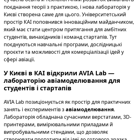
поєднання теорії з практикою, і нова лабораторія у
Києві створена саме для цього. Університетський
простір КАІ поповнився інноваційним майданчиком,
який має стати центром притягання для амбітних
студентів, винахідників і команд стартапів. Тут
поєднуються навчальні програми, дослідницькі
проєкти та можливості для комерціалізації ідей у
сфері авіації.
У Києві в КАІ відкрили AVIA Lab —
лабораторію авіамоделювання для
студентів і стартапів
AVIA Lab позиціонується як простір для практичних
занять і експериментів з
авіамоделювання
.
Лабораторія обладнана сучасними верстатами, 3D-
принтерами, вимірювальними приладами й
випробувальними стендами, що дозволяє
створювати прототипи від ідеї до готового зразка.