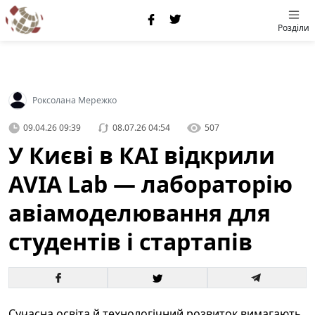
Розділи
Роксолана Мережко
09.04.26 09:39
08.07.26 04:54
507
У Києві в КАІ відкрили
AVIA Lab — лабораторію
авіамоделювання для
студентів і стартапів
Сучасна освіта й технологічний розвиток вимагають