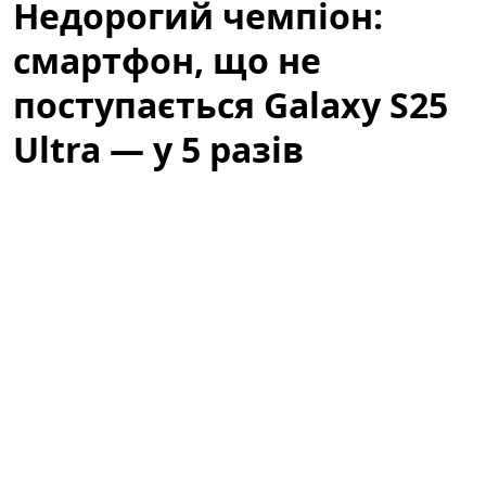
Недорогий чемпіон:
смартфон, що не
поступається Galaxy S25
Ultra — у 5 разів
дешевший (фото)
Категорія: Технології
Ринок смартфонів змінюється швидше, ніж очікували
багато користувачів: зростаюча конкуренція,
стандартизація компонентів і оптимізація
програмного забезпечення зробили так, що різниця
між дорогими флагманами і доступними моделями
стала менш помітною. У цьому контексті з'явився