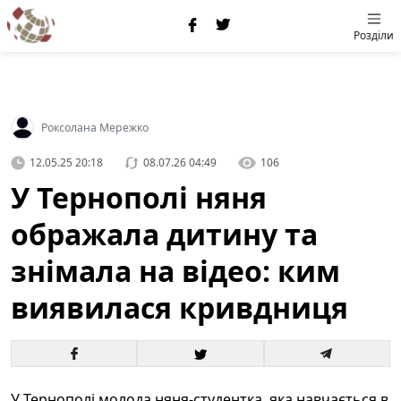
Розділи
Роксолана Мережко
12.05.25 20:18
08.07.26 04:49
106
У Тернополі няня
ображала дитину та
знімала на відео: ким
виявилася кривдниця
У Тернополі молода няня-студентка, яка навчається в