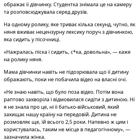
ображає її дівчинку. Студентка знімала це на камеру
та розповсюджувала серед друзів.
На одному ролику, яке триває кілька секунд, чутно, як
няня вживає нецензурну лексику поруч з дівчинкою,
яка сидить у пісочниці.
«Нажралась піска і сидить, с*ка, довольна», — каже
на ролику няня.
Мама дівчинки навіть не підозрювала що її дитину
ображають, поки не побачила відео на власні очі.
«Не знаю навіть, що було поза відео. Потім вона
раптово захворіла і відмовилася сидіти з дитиною. Ні
я не знала про це, ні її батько-військовий, який
захищає нашу країну на передовій. Дитина не
розмовляє ще, їй всього 2,5 роки. Напевно ж цим і
користувалась, таким не місце в педагогічному», —
зазначила жінка.