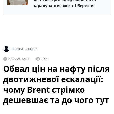
нарахування вже з 1 березня
Зоряна Білокрай
27.07.26 12:01
2521
Обвал цін на нафту після
двотижневої ескалації:
чому Brent стрімко
дешевшає та до чого тут
атаки ДРГ у РФ