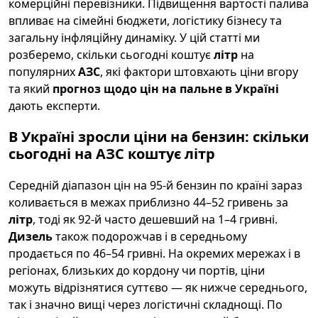
комерційні перевізники. Підвищення вартості палива
впливає на сімейні бюджети, логістику бізнесу та
загальну інфляційну динаміку. У цій статті ми
розберемо, скільки сьогодні коштує
літр
на
популярних
АЗС
, які фактори штовхають ціни вгору
та який
прогноз щодо цін на пальне в Україні
дають експерти.
В Україні зросли ціни на бензин: скільки
сьогодні на АЗС коштує літр
Середній діапазон цін на 95-й бензин по країні зараз
коливається в межах приблизно 44–52 гривень за
літр
, тоді як 92-й часто дешевший на 1–4 гривні.
Дизель
також подорожчав і в середньому
продається по 46–54 гривні. На окремих мережах і в
регіонах, близьких до кордону чи портів, ціни
можуть відрізнятися суттєво — як нижче середнього,
так і значно вищі через логістичні складнощі. По