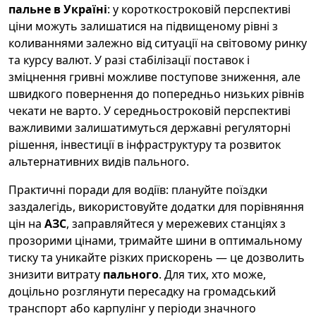
пальне в Україні
: у короткостроковій перспективі
ціни можуть залишатися на підвищеному рівні з
коливаннями залежно від ситуації на світовому ринку
та курсу валют. У разі стабілізації поставок і
зміцнення гривні можливе поступове зниження, але
швидкого повернення до попередньо низьких рівнів
чекати не варто. У середньостроковій перспективі
важливими залишатимуться державні регуляторні
рішення, інвестиції в інфраструктуру та розвиток
альтернативних видів пального.
Практичні поради для водіїв: плануйте поїздки
заздалегідь, використовуйте додатки для порівняння
цін на
АЗС
, заправляйтеся у мережевих станціях з
прозорими цінами, тримайте шини в оптимальному
тиску та уникайте різких прискорень — це дозволить
знизити витрату
пального
. Для тих, хто може,
доцільно розглянути пересадку на громадський
транспорт або карпулінг у періоди значного