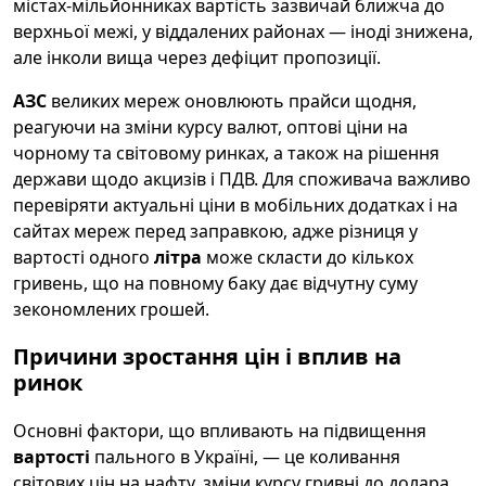
містах-мільйонниках вартість зазвичай ближча до
верхньої межі, у віддалених районах — іноді знижена,
але інколи вища через дефіцит пропозиції.
АЗС
великих мереж оновлюють прайси щодня,
реагуючи на зміни курсу валют, оптові ціни на
чорному та світовому ринках, а також на рішення
держави щодо акцизів і ПДВ. Для споживача важливо
перевіряти актуальні ціни в мобільних додатках і на
сайтах мереж перед заправкою, адже різниця у
вартості одного
літра
може скласти до кількох
гривень, що на повному баку дає відчутну суму
зекономлених грошей.
Причини зростання цін і вплив на
ринок
Основні фактори, що впливають на підвищення
вартості
пального в Україні, — це коливання
світових цін на нафту, зміни курсу гривні до долара,