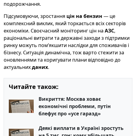
подорожчання.
Підсумовуючи, зростання
цін на бензин
— це
комплексний виклик, який торкається всіх секторів
економіки. Своєчасний моніторинг цін на
АЗС
,
раціональні витрати та державні заходи з підтримки
ринку можуть пом’якшити наслідки для споживачів і
бізнесу. Ситуація динамічна, тож варто стежити за
оновленнями та коригувати плани відповідно до
актуальних
даних
.
Читайте також:
Викриття: Москва ховає
економічні проблеми, путін
блефує про «усе гаразд»
Деякі виплати в Україні зростуть
на 5 тис. грн: кому збільшать