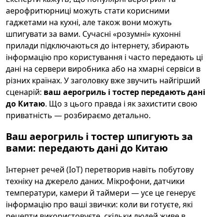
аерофритюрниці можуть стати корисними
гаджетами на кухні, але також вони можуть
шпигувати за вами. Сучасні «розумні» кухонні
прилади підключаються до інтернету, збирають
інформацію про користування і часто передають ці
дані на сервери виробника або на хмарні сервіси в
різних країнах. У заголовку вже звучить найгірший
сценарій:
ваш аерогриль і тостер передають дані
до Китаю
. Що з цього правда і як захистити свою
приватність — розбираємо детально.
Ваш аерогриль і тостер шпигують за
вами: передають дані до Китаю
Інтернет речей (IoT) перетворив навіть побутову
техніку на джерело даних. Мікрофони, датчики
температури, камери й таймери — усе це генерує
інформацію про ваші звички: коли ви готуєте, які
рецепти використовуєте, скільки людей живе в