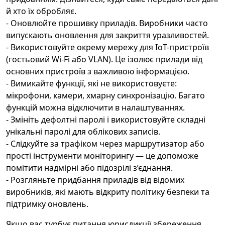
й хто їх обробляє.
- Оновлюйте прошивку приладів. Виробники часто
випускають оновлення для закриття уразливостей.
- Використовуйте окрему мережу для IoT-пристроїв
(гостьовий Wi‑Fi або VLAN). Це ізолює прилади від
основних пристроїв з важливою інформацією.
- Вимикайте функції, які не використовуєте:
мікрофони, камери, хмарну синхронізацію. Багато
функцій можна відключити в налаштуваннях.
- Змініть дефолтні паролі і використовуйте складні
унікальні паролі для облікових записів.
- Слідкуйте за трафіком через маршрутизатор або
прості інструменти моніторингу — це допоможе
помітити надмірні або підозрілі з’єднання.
- Розгляньте придбання приладів від відомих
виробників, які мають відкриту політику безпеки та
підтримку оновлень.
Якщо вас турбує питання юрисдикції збереження