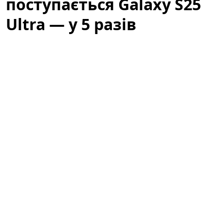
поступається Galaxy S25
Ultra — у 5 разів
дешевший (фото)
Категорія: Технології
Ринок смартфонів змінюється швидше, ніж очікували
багато користувачів: зростаюча конкуренція,
стандартизація компонентів і оптимізація
програмного забезпечення зробили так, що різниця
між дорогими флагманами і доступними моделями
стала менш помітною. У цьому контексті з'явився
приємний феномен — недорогі смартфони, які за
окремими характеристиками не поступаються
елітним пристроям. Рано чи пізно це мало статися, і