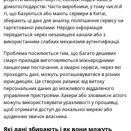
домогосподарстві. Часто виробники, у тому числі й
ті, що базуються або мають сервери в Китаї,
збирають ці дані для аналізу, поліпшення сервісу чи
таргетованої реклами. Нерідко інформація
передається через незахищені канали або з
використанням слабких механізмів аутентифікації.
Проблема посилюється тим, що багато дешевих
смарт-приладів виготовляються міжнародними
ланцюгами постачання, а хмарні сервіси, через які
проходять дані, можуть розташовуватися в різних
юрисдикціях. Це створює ризики: від витоку
персональних даних до можливого віддаленого
управління пристроями. Хакери або зловмисні actors
можуть використовувати уразливості у прошивці,
щоб отримати доступ до локальної мережі або
щоденних звичок власника.
Які дані збирають і як вони можуть