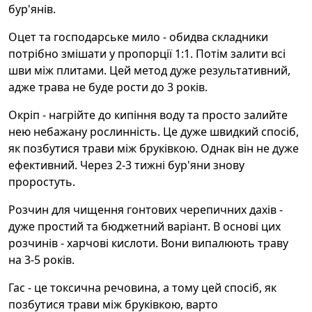
бур'янів.
Оцет та господарське мило - обидва складники
потрібно змішати у пропорції 1:1. Потім залити всі
шви між плитами. Цей метод дуже результативний,
адже трава не буде рости до 3 років.
Окріп - нагрійте до кипіння воду та просто залийте
нею небажану рослинність. Це дуже швидкий спосіб,
як позбутися трави між бруківкою. Однак він не дуже
ефективний. Через 2-3 тижні бур'яни знову
проростуть.
Розчин для чищення гонтових черепичних дахів -
дуже простий та бюджетний варіант. В основі цих
розчинів - харчові кислоти. Вони випалюють траву
на 3-5 років.
Гас - це токсична речовина, а тому цей спосіб, як
позбутися трави між бруківкою, варто