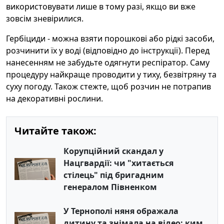
використовувати лише в тому разі, якщо ви вже
зовсім зневірилися.
Гербіциди - можна взяти порошкові або рідкі засоби,
розчинити їх у воді (відповідно до інструкції). Перед
нанесенням не забудьте одягнути респіратор. Саму
процедуру найкраще проводити у тиху, безвітряну та
суху погоду. Також стежте, щоб розчин не потрапив
на декоративні рослини.
Читайте також:
Корупційний скандал у
Нацгвардії: чи "хитається
стілець" під бригадним
генералом Півненком
У Тернополі няня ображала
дитину та знімала на відео: ким