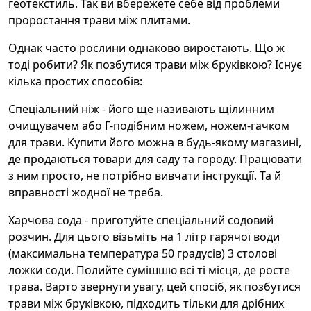
геотекстиль. Так ви вбережете себе від проблеми
проростання трави між плитами.
Однак часто рослини однаково виростають. Що ж
тоді робити? Як позбутися трави між бруківкою? Існує
кілька простих способів:
Спеціальний ніж - його ще називають щілинним
очищувачем або Г-подібним ножем, ножем-гачком
для трави. Купити його можна в будь-якому магазині,
де продаються товари для саду та городу. Працювати
з ним просто, не потрібно вивчати інструкції. Та й
вправності жодної не треба.
Харчова сода - приготуйте спеціальний содовий
розчин. Для цього візьміть на 1 літр гарячої води
(максимальна температура 50 градусів) 3 столові
ложки соди. Полийте сумішшю всі ті місця, де росте
трава. Варто звернути увагу, цей спосіб, як позбутися
трави між бруківкою, підходить тільки для дрібних