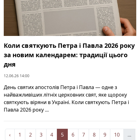
Коли святкують Петра і Павла 2026 року
за новим календарем: традиції цього
дня
12.06.26 14:00
День святих апостолів Петра і Павла — одне з
найважливіших літніх церковних свят, яке щороку
святкують віряни в Україні. Коли святкують Петра і
Павла 2026 року ...
‹
1
2
3
4
5
6
7
8
9
10
...