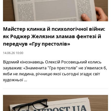
Майстер клинка й психологічної війни:
як Роджер Желязни зламав фентезі й
передчув «Гру престолів»
14.06.26 10:00
Відомий кінознавець Олексій Росовецький колись
зауважив: «Знаменита "Гра престолів" не з’явилася б,
якби не людина, річницю якої сьогодні згадує світ
художньої ...