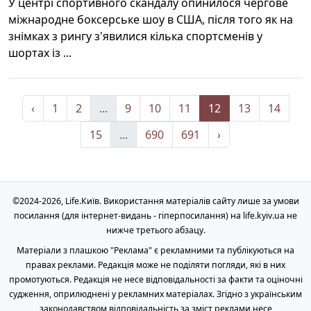
У центрі спортивного скандалу опинилося чергове
міжнародне боксерське шоу в США, після того як на
знімках з рингу з'явилися кілька спортсменів у
шортах із ...
‹
1
2
...
9
10
11
12
13
14
15
...
690
691
›
©2024-2026, Life.Київ. Використання матеріалів сайту лише за умови
посилання (для інтернет-видань - гіперпосилання) на life.kyiv.ua не
нижче третього абзацу.
Матеріали з плашкою "Реклама" є рекламними та публікуються на
правах реклами. Редакція може не поділяти погляди, які в них
промотуються. Редакція не несе відповідальності за факти та оціночні
судження, оприлюднені у рекламних матеріалах. Згідно з українським
законодавством відповідальність за зміст реклами несе