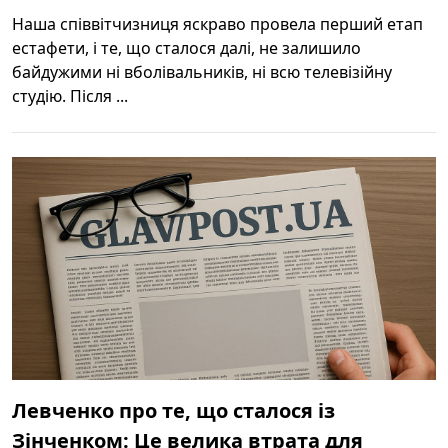
Наша співвітчизниця яскраво провела перший етап
естафети, і те, що сталося далі, не залишило
байдужими ні вболівальників, ні всю телевізійну
студію. Після ...
Левченко про те, що сталося із
Зінченком: Це велика втрата для