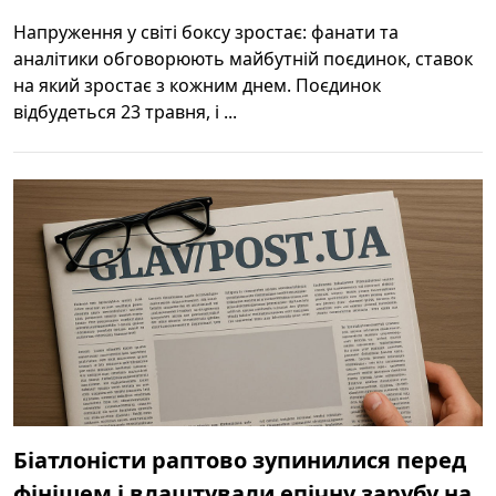
Напруження у світі боксу зростає: фанати та
аналітики обговорюють майбутній поєдинок, ставок
на який зростає з кожним днем. Поєдинок
відбудеться 23 травня, і ...
Біатлоністи раптово зупинилися перед
фінішем і влаштували епічну зарубу на