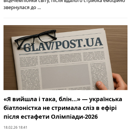
віцечемпіонки світу, після вдалого стрибка емоційно
звернулася до ...
«Я вийшла і така, блін...» — українська
біатлоністка не стримала сліз в ефірі
після естафети Олімпіади-2026
18.02.26 18:41