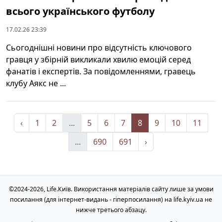
всього українського футболу
17.02.26 23:39
Сьогоднішні новини про відсутність ключового
гравця у збірній викликали хвилю емоцій серед
фанатів і експертів. За повідомленнями, гравець
клубу Аякс не ...
‹
1
2
...
5
6
7
8
9
10
11
...
690
691
›
©2024-2026, Life.Київ. Використання матеріалів сайту лише за умови
посилання (для інтернет-видань - гіперпосилання) на life.kyiv.ua не
нижче третього абзацу.