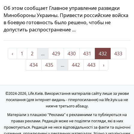
Об этом сообщает Главное управление разведки
Минобороны Украины. Привести российские войска
в боевую готовность было решено, чтобы не
допустить распространение ...
‹
1
2
...
429
430
431
432
433
434
435
...
442
443
›
©2024-2026, Life.Київ. Використання матеріалів сайту лише за умови
посилання (для інтернет-видань - гіперпосилання) на life.kyiv.ua не
нижче третього абзацу.
Матеріали з плашкою "Реклама" є рекламними та публікуються на
правах реклами. Редакція може не поділяти погляди, які в них
промотуються. Редакція не несе відповідальності за факти та оціночні
судження, оприлюднені у рекламних матеріалах. Згідно з українським