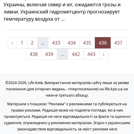
Украины, включая север и юг, ожидаются грозы и
ливни. Украинский гидрометцентр прогнозирует
температуру воздуха от ...
‹
1
2
...
433
434
435
436
437
438
439
...
442
443
›
©2024-2026, Life.Київ. Використання матеріалів сайту лише за умови
посилання (для інтернет-видань - гіперпосилання) на life.kyiv.ua не
нижче третього абзацу.
Матеріали з плашкою "Реклама" є рекламними та публікуються на
правах реклами. Редакція може не поділяти погляди, які в них
промотуються. Редакція не несе відповідальності за факти та оціночні
судження, оприлюднені у рекламних матеріалах. Згідно з українським
законодавством відповідальність за зміст реклами несе