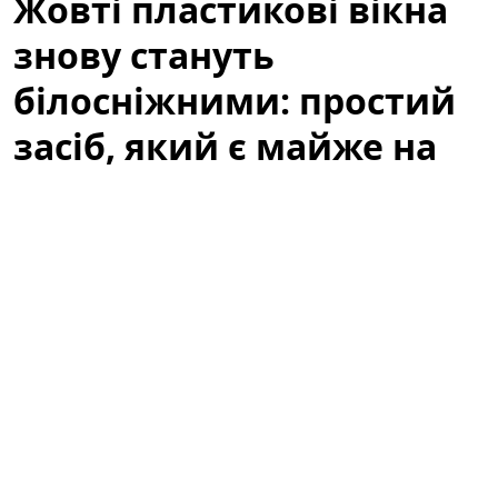
Жовті пластикові вікна
знову стануть
білосніжними: простий
засіб, який є майже на
кожній кухні
Жовті пластикові вікна псують зовнішній вигляд
кімнати навіть тоді, коли скло чисте і рама ціла. Це
поширена проблема в старих будівлях, на кухнях і в
приміщеннях з підвищеною вологістю або
тютюновим димом. На щастя, не завжди потрібні
дорогі професійні засоби або заміна вікон — часто
відбілювання та повернення первісного вигляду
можна зробити самостійно за допомогою простих