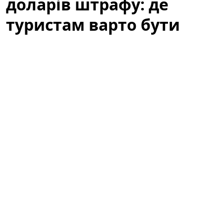
доларів штрафу: де
туристам варто бути
обережними
Літній відпочинок у Барселоні — це пляжі, сонце та
прогулянки узбережжям. Водночас туристів
попереджають: те, що здається звичним пляжним
виглядом, у місті може викликати неприємності.
Варто знати місцеві правила, щоб не зіпсувати собі
відпочинок через необережність або непорозуміння
з муніципальною поліцією.
За звичайний купальник — сотні
доларів штрафу: де туристам варто
бути обережними