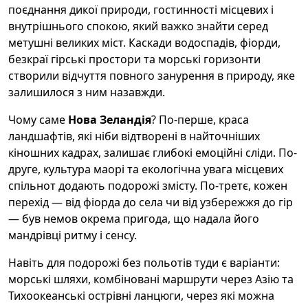
поєднання дикої природи, гостинності місцевих і
внутрішнього спокою, який важко знайти серед
метушні великих міст. Каскади водоспадів, фіорди,
безкраї гірські простори та морські горизонти
створили відчуття повного занурення в природу, яке
залишилося з ним назавжди.
Чому саме
Нова Зеландія
? По-перше, краса
ландшафтів, які ніби відтворені в найточніших
кіношних кадрах, залишає глибокі емоційні сліди. По-
друге, культура маорі та екологічна увага місцевих
спільнот додають подорожі змісту. По-третє, кожен
перехід — від фіорда до села чи від узбережжя до гір
— був немов окрема пригода, що надала його
мандрівці ритму і сенсу.
Навіть для подорожі без польотів туди є варіанти:
морські шляхи, комбіновані маршрути через Азію та
Тихоокеанські острівні ланцюги, через які можна