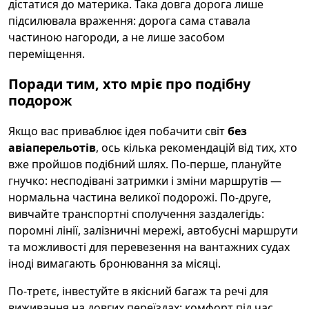
дістатися до материка. Така довга дорога лише
підсилювала враження: дорога сама ставала
частиною нагороди, а не лише засобом
переміщення.
Поради тим, хто мріє про подібну
подорож
Якщо вас приваблює ідея побачити світ
без
авіаперельотів
, ось кілька рекомендацій від тих, хто
вже пройшов подібний шлях. По-перше, плануйте
гнучко: несподівані затримки і зміни маршрутів —
нормальна частина великої подорожі. По-друге,
вивчайте транспортні сполучення заздалегідь:
поромні лінії, залізничні мережі, автобусні маршрути
та можливості для перевезення на вантажних судах
іноді вимагають бронювання за місяці.
По-третє, інвестуйте в якісний багаж та речі для
виживання на довгих переїздах: комфорт під час