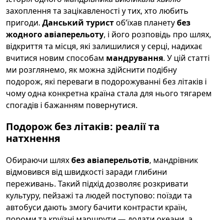
захоплення та зацікавленості у тих, хто любить
пригоди.
Данський турист
об’їхав планету
без
жодного авіаперельоту
, і його розповідь про шлях,
відкриття та місця, які залишилися у серці, надихає
вчитися новим способам
мандрування
. У цій статті
ми розглянемо, як можна здійснити подібну
подорож, які переваги в подорожуванні без літаків і
чому одна конкретна країна стала для нього тягарем
спогадів і бажанням повернутися.
Подорож без літаків: реалії та
натхнення
Обираючи шлях
без авіаперельотів
, мандрівник
відмовився від швидкості заради глибини
переживань. Такий підхід дозволяє розкривати
культуру, пейзажі та людей поступово: поїзди та
автобуси дають змогу бачити контрасти країн,
пороми та круїзні маршрути — долати океани, а