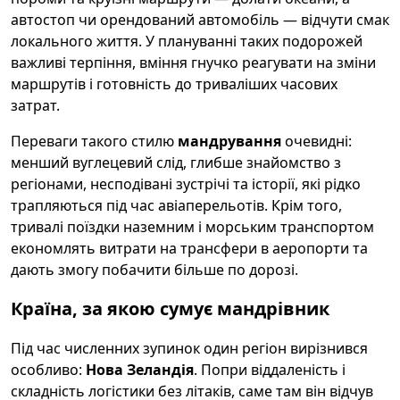
автостоп чи орендований автомобіль — відчути смак
локального життя. У плануванні таких подорожей
важливі терпіння, вміння гнучко реагувати на зміни
маршрутів і готовність до триваліших часових
затрат.
Переваги такого стилю
мандрування
очевидні:
менший вуглецевий слід, глибше знайомство з
регіонами, несподівані зустрічі та історії, які рідко
трапляються під час авіаперельотів. Крім того,
тривалі поїздки наземним і морським транспортом
економлять витрати на трансфери в аеропорти та
дають змогу побачити більше по дорозі.
Країна, за якою сумує мандрівник
Під час численних зупинок один регіон вирізнився
особливо:
Нова Зеландія
. Попри віддаленість і
складність логістики без літаків, саме там він відчув