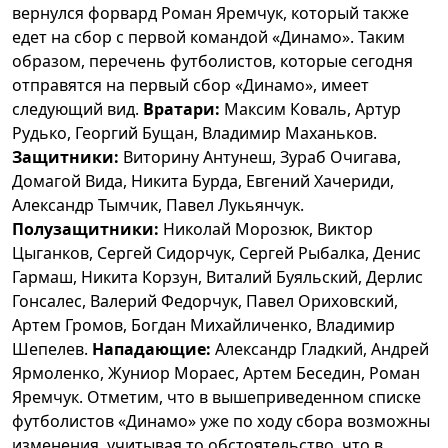
вернулся форвард Роман Яремчук, который также
едет на сбор с первой командой «Динамо». Таким
образом, перечень футболистов, которые сегодня
отправятся на первый сбор «Динамо», имеет
следующий вид.
Вратари:
Максим Коваль, Артур
Рудько, Георгий Бущан, Владимир Маханьков.
Защитники:
Виторину Антунеш, Зураб Очигава,
Домагой Вида, Никита Бурда, Евгений Хачериди,
Александр Тымчик, Павел Лукьянчук.
Полузащитники:
Николай Морозюк, Виктор
Цыганков, Сергей Сидорчук, Сергей Рыбалка, Денис
Гармаш, Никита Корзун, Виталий Буяльский, Дерлис
Гонсалес, Валерий Федорчук, Павел Ориховский,
Артем Громов, Богдан Михайличенко, Владимир
Шепелев.
Нападающие:
Александр Гладкий, Андрей
Ярмоленко, Жуниор Мораес, Артем Беседин, Роман
Яремчук. Отметим, что в вышеприведенном списке
футболистов «Динамо» уже по ходу сбора возможны
изменения, учитывая то обстоятельство, что в