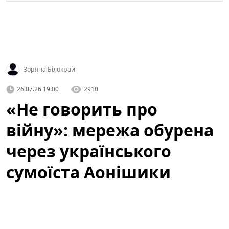
Зоряна Білокрай
26.07.26 19:00
2910
«Не говорить про
війну»: мережа обурена
через українського
сумоїста Аонішики
У соціальних мережах активно обговорюють