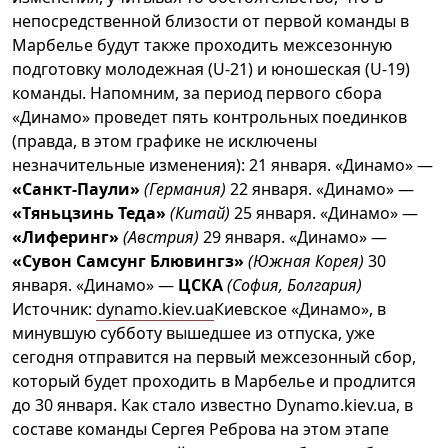
непосредственной близости от первой команды в
Марбелье будут также проходить межсезонную
подготовку молодежная (U-21) и юношеская (U-19)
команды. Напомним, за период первого сбора
«Динамо» проведет пять контрольных поединков
(правда, в этом графике не исключены
незначительные изменения): 21 января. «Динамо» —
«Санкт-Паули»
(Германия)
22 января. «Динамо» —
«Тяньцзинь Теда»
(Китай)
25 января. «Динамо» —
«Лиферинг»
(Австрия)
29 января. «Динамо» —
«Сувон Самсунг Блювингз»
(Южная Корея)
30
января. «Динамо» —
ЦСКА
(София, Болгария)
Источник:
dynamo.kiev.ua
Киевское «Динамо», в
минувшую субботу вышедшее из отпуска, уже
сегодня отправится на первый межсезонный сбор,
который будет проходить в Марбелье и продлится
до 30 января. Как стало известно Dynamo.kiev.ua, в
составе команды Сергея Реброва на этом этапе