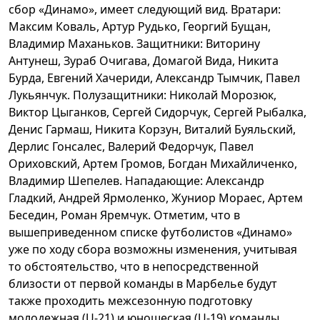
сбор «Динамо», имеет следующий вид. Вратари:
Максим Коваль, Артур Рудько, Георгий Бущан,
Владимир Маханьков. Защитники: Виторину
Антунеш, Зураб Очигава, Домагой Вида, Никита
Бурда, Евгений Хачериди, Александр Тымчик, Павел
Лукьянчук. Полузащитники: Николай Морозюк,
Виктор Цыганков, Сергей Сидорчук, Сергей Рыбалка,
Денис Гармаш, Никита Корзун, Виталий Буяльский,
Дерлис Гонсалес, Валерий Федорчук, Павел
Ориховский, Артем Громов, Богдан Михайличенко,
Владимир Шепелев. Нападающие: Александр
Гладкий, Андрей Ярмоленко, Жуниор Мораес, Артем
Беседин, Роман Яремчук. Отметим, что в
вышеприведенном списке футболистов «Динамо»
уже по ходу сбора возможны изменения, учитывая
то обстоятельство, что в непосредственной
близости от первой команды в Марбелье будут
также проходить межсезонную подготовку
молодежная (U-21) и юношеская (U-19) команды.