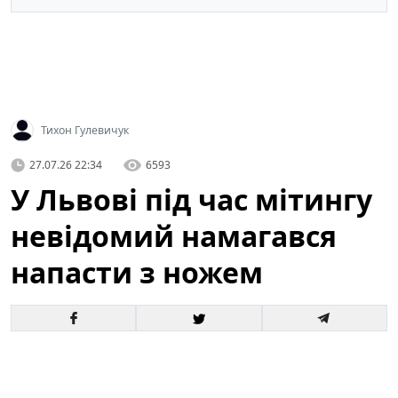
Тихон Гулевичук
27.07.26 22:34
6593
У Львові під час мітингу
невідомий намагався
напасти з ножем
У центрі Львова під час масової акції громадян
сталася тривожна подія: невідомий чоловік