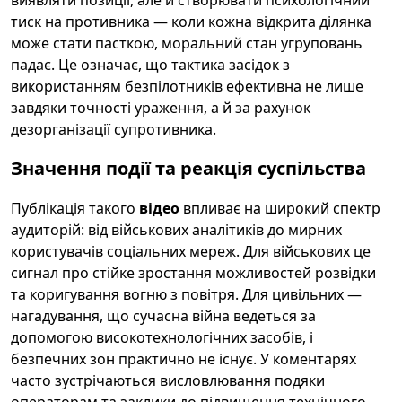
виявляти позиції, але й створювати психологічний
тиск на противника — коли кожна відкрита ділянка
може стати пасткою, моральний стан угруповань
падає. Це означає, що тактика засідок з
використанням безпілотників ефективна не лише
завдяки точності ураження, а й за рахунок
дезорганізації супротивника.
Значення події та реакція суспільства
Публікація такого
відео
впливає на широкий спектр
аудиторій: від військових аналітиків до мирних
користувачів соціальних мереж. Для військових це
сигнал про стійке зростання можливостей розвідки
та коригування вогню з повітря. Для цивільних —
нагадування, що сучасна війна ведеться за
допомогою високотехнологічних засобів, і
безпечних зон практично не існує. У коментарях
часто зустрічаються висловлювання подяки