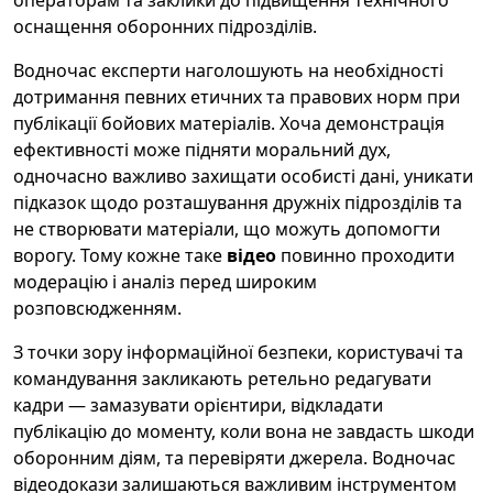
операторам та заклики до підвищення технічного
оснащення оборонних підрозділів.
Водночас експерти наголошують на необхідності
дотримання певних етичних та правових норм при
публікації бойових матеріалів. Хоча демонстрація
ефективності може підняти моральний дух,
одночасно важливо захищати особисті дані, уникати
підказок щодо розташування дружніх підрозділів та
не створювати матеріали, що можуть допомогти
ворогу. Тому кожне таке
відео
повинно проходити
модерацію і аналіз перед широким
розповсюдженням.
З точки зору інформаційної безпеки, користувачі та
командування закликають ретельно редагувати
кадри — замазувати орієнтири, відкладати
публікацію до моменту, коли вона не завдасть шкоди
оборонним діям, та перевіряти джерела. Водночас
відеодокази залишаються важливим інструментом