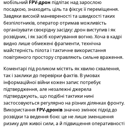
мобільний
FPV-дрон
підлітає над зарослою
посадкою, знаходить ціль та фіксує її переміщення.
Завдяки високій маневреності та швидкості таких
безпілотників, оператор отримав можливість
організувати своєрідну засідку: дрон виступив і як
розвідник, і як засіб коригування вогню. Хоча в кадрі
видно лише обмежені фрагменти, технічна
майстерність пілота і тактичне використання
повітряного простору справляють сильне враження.
Коментарі під роликом містять як хвилю схвалення,
так і заклики до перевірки фактів. В умовах
інформаційної війни кожен запис потребує
підтвердження, але незалежні джерела
підтверджують, що подібні тактики нині
застосовуються регулярно на різних ділянках фронту.
Використання
FPV-дронів
значно змінює підхід до
розвідки та ведення бою: це не лише зменшення
ризику для живої сили, а й підвищення оперативності