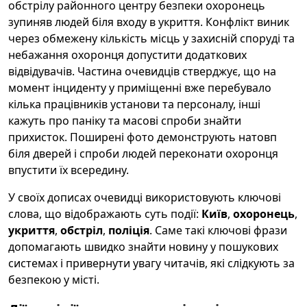
обстрілу районного центру безпеки охоронець
зупиняв людей біля входу в укриття. Конфлікт виник
через обмежену кількість місць у захисній споруді та
небажання охоронця допустити додаткових
відвідувачів. Частина очевидців стверджує, що на
момент інциденту у приміщенні вже перебувало
кілька працівників установи та персоналу, інші
кажуть про паніку та масові спроби знайти
прихисток. Поширені фото демонструють натовп
біля дверей і спроби людей переконати охоронця
впустити їх всередину.
У своїх дописах очевидці використовують ключові
слова, що відображають суть події:
Київ
,
охоронець
,
укриття
,
обстріл
,
поліція
. Саме такі ключові фрази
допомагають швидко знайти новину у пошукових
системах і привернути увагу читачів, які слідкують за
безпекою у місті.