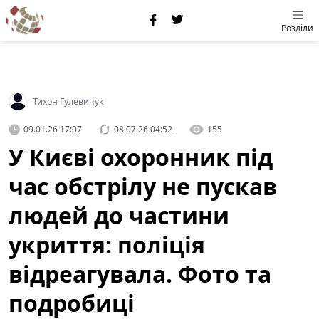
Розділи
Тихон Гулевичук
09.01.26 17:07
08.07.26 04:52
155
У Києві охоронник під
час обстрілу не пускав
людей до частини
укриття: поліція
відреагувала. Фото та
подробиці