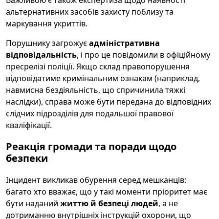
Важливою є також експертиза щодо наявності
альтернативних засобів захисту поблизу та
маркування укриттів.
Порушнику загрожує
адміністративна
відповідальність
, і про це повідомили в офіційному
пресрелізі поліції. Якщо склад правопорушення
відповідатиме кримінальним ознакам (наприклад,
навмисна бездіяльність, що спричинила тяжкі
наслідки), справа може бути передана до відповідних
слідчих підрозділів для подальшої правової
кваліфікації.
Реакція громади та поради щодо
безпеки
Інцидент викликав обурення серед мешканців:
багато хто вважає, що у такі моменти пріоритет має
бути наданий
життю й безпеці людей
, а не
дотриманню внутрішніх інструкцій охорони, що