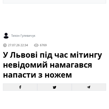
Тихон Гулевичук
27.07.26 22:34
6769
У Львові під час мітингу
невідомий намагався
напасти з ножем
У центрі Львова під час масової акції громадян
сталася тривожна подія: невідомий чоловік