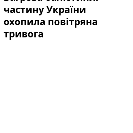
частину України
охопила повітряна
тривога
У кількох регіонах України оголосили повітряну
тривогу через загрозу ракетних ударів і активність
безпілотних літальних апаратів. Ситуація
залишається напруженою: місцеві служби
цивільного захисту працюють у посиленому режимі,
правоохоронні органи координують дії, а
мешканцям радять не ігнорувати сигнали
оповіщення. У статті розглянемо причини тривоги,
райони, яким загрожує небезпека, а також практичні
поради для громадян і реакцію екстрених служб.