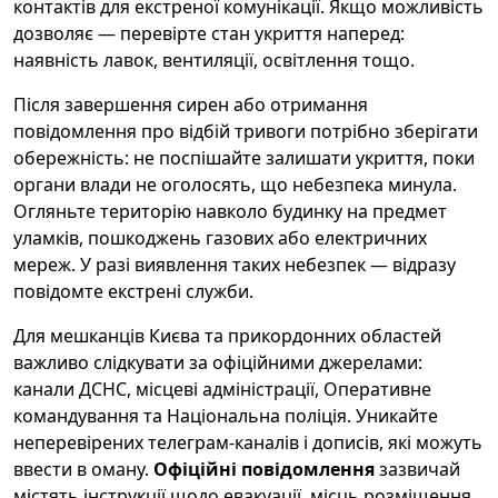
контактів для екстреної комунікації. Якщо можливість
дозволяє — перевірте стан укриття наперед:
наявність лавок, вентиляції, освітлення тощо.
Після завершення сирен або отримання
повідомлення про відбій тривоги потрібно зберігати
обережність: не поспішайте залишати укриття, поки
органи влади не оголосять, що небезпека минула.
Огляньте територію навколо будинку на предмет
уламків, пошкоджень газових або електричних
мереж. У разі виявлення таких небезпек — відразу
повідомте екстрені служби.
Для мешканців Києва та прикордонних областей
важливо слідкувати за офіційними джерелами:
канали ДСНС, місцеві адміністрації, Оперативне
командування та Національна поліція. Уникайте
неперевірених телеграм-каналів і дописів, які можуть
ввести в оману.
Офіційні повідомлення
зазвичай
містять інструкції щодо евакуації, місць розміщення