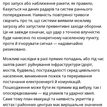
про запуск або наближення ракети, як правило,
базується на даних радарів та систем раннього
попередження. Наявність повітряної тривоги
свідчить про те, що системи виявили можливу
загрозу або запустили превентивні заходи оборони.
Це не завжди означає, що удар з точною влучністю
буде нанесено по конкретному населеному пункту,
проте й ігнорувати сигнал — надзвичайно
ризиковано.
Можливі наслідки в разі прямих попадань або під час
залпів ракет: руйнування інфраструктури (доріг,
мостів, будівель), постраждалості серед цивільного
населення, виникнення пожеж та переривання
постачання електроенергії й комунікацій.
Пошкодження може бути як прямим від вибуху, так і
опосередкованим — від уламків та ударної хвилі.
Саме тому план евакуації та наявність укриттів у
містах і районних центрах має вирішальне значення