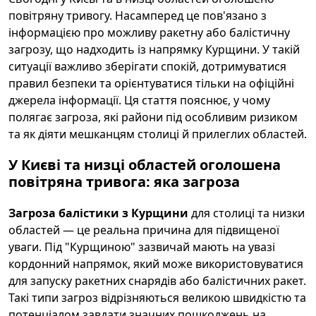
повітряну тривогу. Насамперед це пов'язано з
інформацією про можливу ракетну або балістичну
загрозу, що надходить із напрямку Курщини. У такій
ситуації важливо зберігати спокій, дотримуватися
правил безпеки та орієнтуватися тільки на офіційні
джерела інформації. Ця стаття пояснює, у чому
полягає загроза, які райони під особливим ризиком
та як діяти мешканцям столиці й прилеглих областей.
У Києві та низці областей оголошена
повітряна тривога: яка загроза
Загроза балістики з Курщини
для столиці та низки
областей — це реальна причина для підвищеної
уваги. Під "Курщиною" зазвичай мають на увазі
кордонний напрямок, який може використовуватися
для запуску ракетних снарядів або балістичних ракет.
Такі типи загроз відрізняються великою швидкістю та
потенціалом завдати значних пошкоджень на